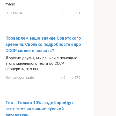
mano
CELEBRITÀ
0
581
Проверяем ваше знание Советского
времени. Сколько подробностей про
СССР можете назвать?
Дорогие друзья, мы решили с помощью
этого маленького теста об СССР
проверить, что вы
Non categorizzato
0
279
Тест: Только 10% людей пройдут
этот тест на знание русской
литературы