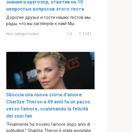
знания и кругозор, ответив на 10
непростых вопросов этого теста
Дорогие друзья и гости наших тестов мы
рады, что вы заглянули к нам! Мы
Non categorizzato
0
1741
Sboccia una nuova storia d’amore:
Charlize Theron a 49 anni fa un passo
verso l’amore, scatenando la felicità
dei suoi fan
“Finalmente ha trovato l’amore dopo anni di
solitudine.” Charlize Theron è stata avvistata