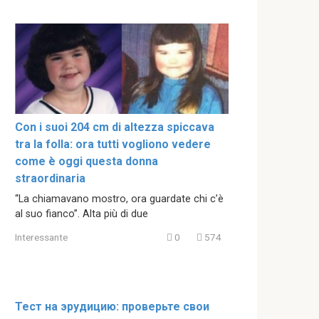
Con i suoi 204 cm di altezza spiccava
tra la folla: ora tutti vogliono vedere
come è oggi questa donna
straordinaria
“La chiamavano mostro, ora guardate chi c’è
al suo fianco”. Alta più di due
Interessante
0
574
Тест на эрудицию: проверьте свои