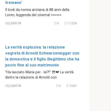
tremano’
Il look da nonna anziana di 88 anni della
Loren, leggenda del cinema! 👀👀👀
CELEBRITÀ
0
11256
La verità esplosiva: la relazione
segreta di Arnold Schwarzenegger con
la domestica e il figlio illegittimo che ha
posto fine al suo matrimonio
“Ha lasciato Maria per… lei?!” 😳💔 La verità
dietro la relazione di Arnold con
CELEBRITÀ
0
1381