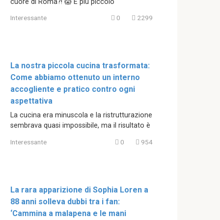
cuore di Roma?! 😱 È più piccolo
Interessante
0
2299
La nostra piccola cucina trasformata:
Come abbiamo ottenuto un interno
accogliente e pratico contro ogni
aspettativa
La cucina era minuscola e la ristrutturazione
sembrava quasi impossibile, ma il risultato è
Interessante
0
954
La rara apparizione di Sophia Loren a
88 anni solleva dubbi tra i fan:
‘Cammina a malapena e le mani