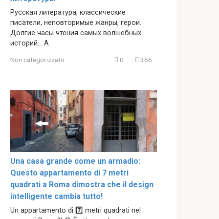
Русская литература, классические
писатели, неповторимые жанры, герои.
Долгие часы чтения самых волшебных
историй… А
Non categorizzato
0
366
Una casa grande come un armadio:
Questo appartamento di 7 metri
quadrati a Roma dimostra che il design
intelligente cambia tutto!
Un appartamento di 7️⃣ metri quadrati nel