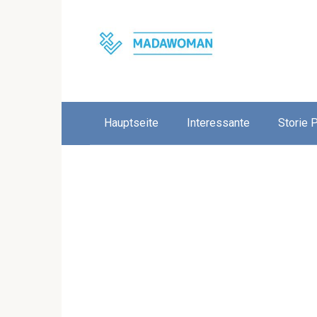
Skip
to
content
Hauptseite
Interessante
Storie 