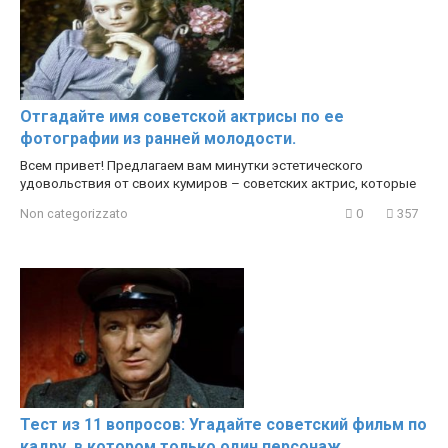
Отгадайте имя советской актрисы по ее
фотографии из ранней молодости.
Всем привет! Предлагаем вам минутки эстетического
удовольствия от своих кумиров – советских актрис, которые
Non categorizzato
0
357
Тест из 11 вопросов: Угадайте советский фильм по
кадру, в котором только один персонаж