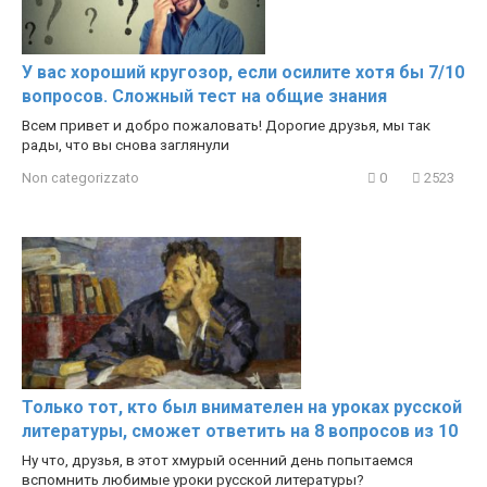
У вас хороший кругозор, если осилите хотя бы 7/10
вопросов. Сложный тест на общие знания
Всем привет и добро пожаловать! Дорогие друзья, мы так
рады, что вы снова заглянули
Non categorizzato
0
2523
Только тот, кто был внимателен на уроках русской
литературы, сможет ответить на 8 вопросов из 10
Ну что, друзья, в этот хмурый осенний день попытаемся
вспомнить любимые уроки русской литературы?