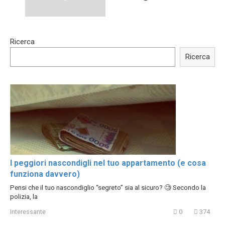
15:40
00:54
Ricerca
Trying BOLLYWOOD
Shocking illusion - Pretty
Celebrities REAL MAKEUP
celebrities turn ugly!
Ricerca
Hacks
I peggiori nascondigli nel tuo appartamento (e cosa
funziona davvero)
Pensi che il tuo nascondiglio “segreto” sia al sicuro? 🧐 Secondo la
polizia, la
Interessante
0
374