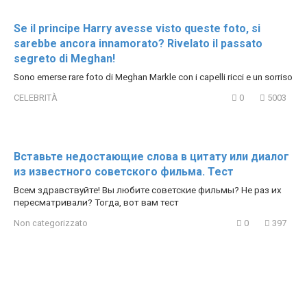
Se il principe Harry avesse visto queste foto, si
sarebbe ancora innamorato? Rivelato il passato
segreto di Meghan!
Sono emerse rare foto di Meghan Markle con i capelli ricci e un sorriso
CELEBRITÀ
0
5003
Вставьте недостающие слова в цитату или диалог
из известного советского фильма. Тест
Всем здравствуйте! Вы любите советские фильмы? Не раз их
пересматривали? Тогда, вот вам тест
Non categorizzato
0
397