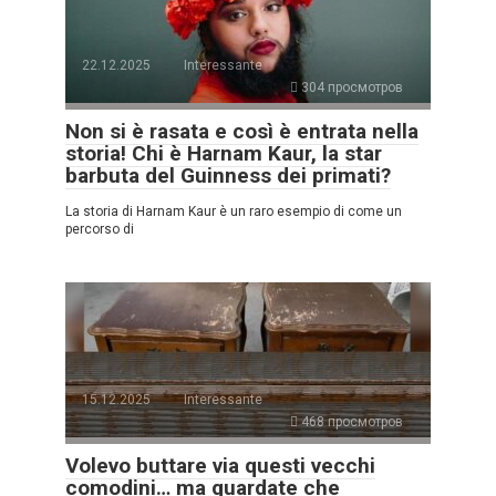
22.12.2025
Interessante
304 просмотров
Non si è rasata e così è entrata nella
storia! Chi è Harnam Kaur, la star
barbuta del Guinness dei primati?
La storia di Harnam Kaur è un raro esempio di come un
percorso di
15.12.2025
Interessante
468 просмотров
Volevo buttare via questi vecchi
comodini… ma guardate che