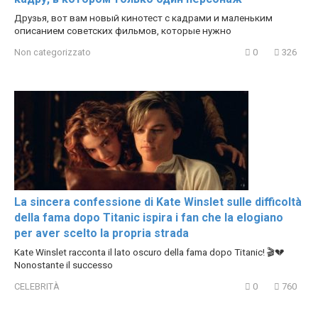
Друзья, вот вам новый кинотест с кадрами и маленьким
описанием советских фильмов, которые нужно
Non categorizzato
0
326
La sincera confessione di Kate Winslet sulle difficoltà
della fama dopo Titanic ispira i fan che la elogiano
per aver scelto la propria strada
Kate Winslet racconta il lato oscuro della fama dopo Titanic! 🎬💔
Nonostante il successo
CELEBRITÀ
0
760