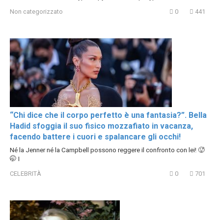
Non categorizzato
0
441
“Chi dice che il corpo perfetto è una fantasia?”. Bella
Hadid sfoggia il suo fisico mozzafiato in vacanza,
facendo battere i cuori e spalancare gli occhi!
Né la Jenner né la Campbell possono reggere il confronto con lei! 🥵
🤭 I
CELEBRITÀ
0
701