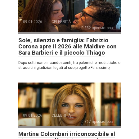
09.01.2026
CELEBRITÀ
882 просмотров
Sole, silenzio e famiglia: Fabrizio
Corona apre il 2026 alle Maldive con
Sara Barbieri e il piccolo Thiago
Dopo settimane incandescenti, tra polemiche mediatiche e
strascichi giudiziari legati al suo progetto Falsissimo,
09.01.2026
CELEBRITÀ
867 просмотров
Martina Colombari irriconoscibile al