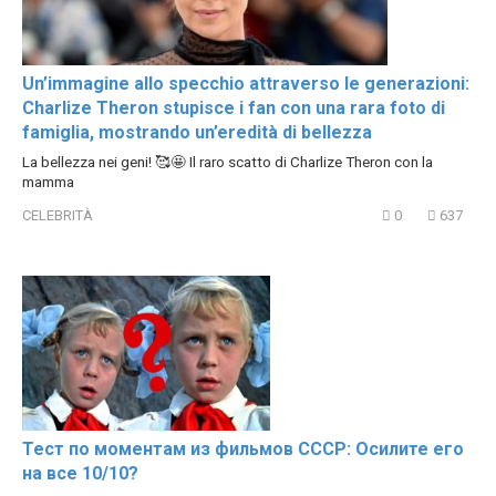
Un’immagine allo specchio attraverso le generazioni:
Charlize Theron stupisce i fan con una rara foto di
famiglia, mostrando un’eredità di bellezza
La bellezza nei geni! 🥰🤩 Il raro scatto di Charlize Theron con la
mamma
CELEBRITÀ
0
637
Тест по моментам из фильмов СССР: Осилите его
на все 10/10?