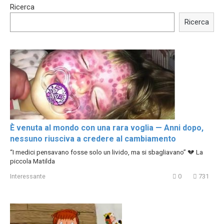
15:40
00:54
Ricerca
Trying BOLLYWOOD
Shocking illusion - Pretty
Celebrities REAL MAKEUP
celebrities turn ugly!
Ricerca
Hacks
È venuta al mondo con una rara voglia — Anni dopo,
nessuno riusciva a credere al cambiamento
“I medici pensavano fosse solo un livido, ma si sbagliavano” 💔 La
piccola Matilda
Interessante
0
731