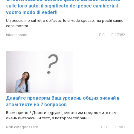
sulle loro auto: il significato del pesce cambierà il
vostro modo di vederli
Un pesciolino sul retro dell’auto: lo si vede spesso, ma pochi sanno
cosa mostra
Interessante
0
17052
Давайте проверим Ваш уровень общих знаний в
этом тесте из 7 вопросов
Всем привет! Дорогие друзья, мы хотим предложить вам
очень интересный тест, в котором собраны
Non categorizzato
0
1681