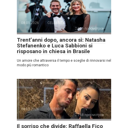
08.01.2026
CELEBRITÀ
955 просмотров
Trent’anni dopo, ancora sì: Natasha
Stefanenko e Luca Sabbioni si
risposano in chiesa in Brasile
Un amore che attraversa il tempo e sceglie di rinnovarsi nel
modo più romantico
08.01.2026
CELEBRITÀ
768 просмотров
Il sorriso che divide: Raffaella Fico