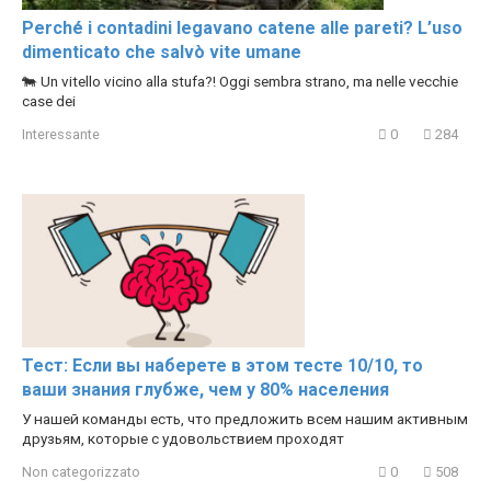
Perché i contadini legavano catene alle pareti? L’uso
dimenticato che salvò vite umane
🐄 Un vitello vicino alla stufa?! Oggi sembra strano, ma nelle vecchie
case dei
Interessante
0
284
Тест: Если вы наберете в этом тесте 10/10, то
ваши знания глубже, чем у 80% населения
У нашей команды есть, что предложить всем нашим активным
друзьям, которые с удовольствием проходят
Non categorizzato
0
508