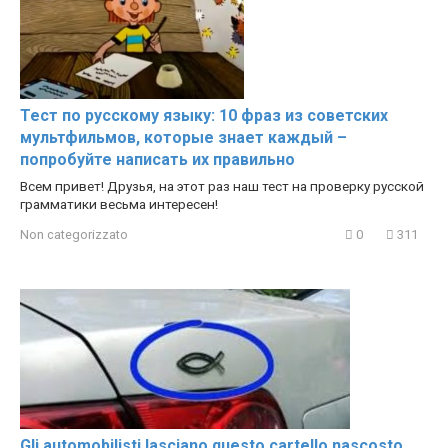
Тест по русскому языку: 10 фраз из советских
мультфильмов, которые знает каждый –
попробуйте написать их правильно
Всем привет! Друзья, на этот раз наш тест на проверку русской
грамматики весьма интересен!
Non categorizzato
0
311
Gli automobilisti lasciano questo cartello nascosto