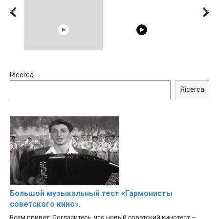
15:40
00:54
Ricerca
Trying BOLLYWOOD
Shocking illusion - Pretty
Celebrities REAL MAKEUP
celebrities turn ugly!
Ricerca
Hacks
Большой музыкальный тест «Гармонисты
советского кино».
Всем привет! Согласитесь, что новый советский кинотест –