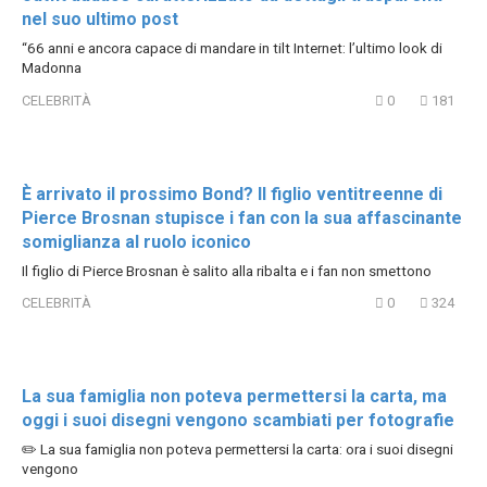
nel suo ultimo post
“66 anni e ancora capace di mandare in tilt Internet: l’ultimo look di
Madonna
CELEBRITÀ
0
181
È arrivato il prossimo Bond? Il figlio ventitreenne di
Pierce Brosnan stupisce i fan con la sua affascinante
somiglianza al ruolo iconico
Il figlio di Pierce Brosnan è salito alla ribalta e i fan non smettono
CELEBRITÀ
0
324
La sua famiglia non poteva permettersi la carta, ma
oggi i suoi disegni vengono scambiati per fotografie
✏️ La sua famiglia non poteva permettersi la carta: ora i suoi disegni
vengono