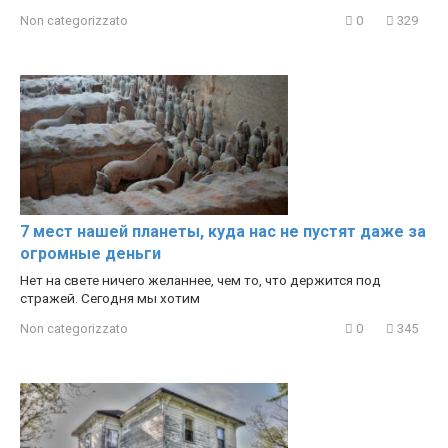
Non categorizzato
0
329
7 мест нашей планеты, куда нас не пустят даже за
огромные деньги
Нет на свете ничего желаннее, чем то, что держится под
стражей. Сегодня мы хотим
Non categorizzato
0
345