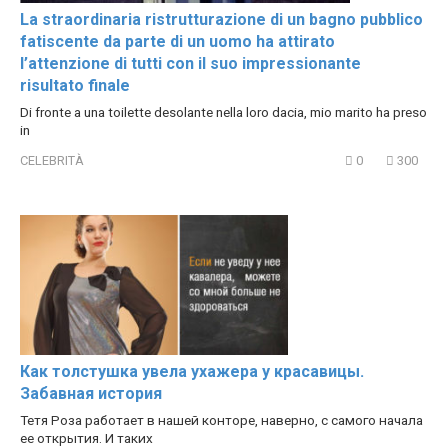
La straordinaria ristrutturazione di un bagno pubblico
fatiscente da parte di un uomo ha attirato
l’attenzione di tutti con il suo impressionante
risultato finale
Di fronte a una toilette desolante nella loro dacia, mio marito ha preso
in
CELEBRITÀ
0
300
Как толстушка увела ухажера у красавицы.
Забавная история
Тетя Роза работает в нашей конторе, наверно, с самого начала
ее открытия. И таких