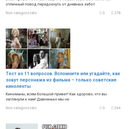
отличный повод передохнуть от дневных забот
Non categorizzato
0
278
Тест из 11 вопросов. Вспомните или угадайте, как
зовут персонажа из фильма – только советские
киноленты
Киноманы, всем большой привет! Как здорово, что вы
заглянули к нам! Давненько мы не
Non categorizzato
0
264