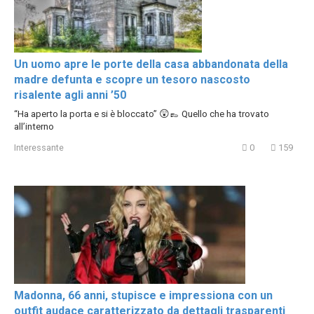
Un uomo apre le porte della casa abbandonata della
madre defunta e scopre un tesoro nascosto
risalente agli anni ’50
“Ha aperto la porta e si è bloccato” 😲👞 Quello che ha trovato
all’interno
Interessante
0
159
Madonna, 66 anni, stupisce e impressiona con un
outfit audace caratterizzato da dettagli trasparenti