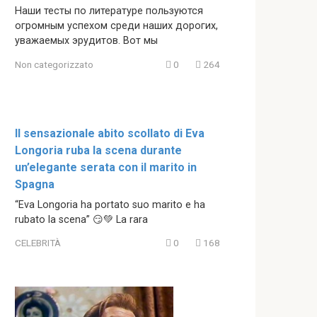
Наши тесты по литературе пользуются
огромным успехом среди наших дорогих,
уважаемых эрудитов. Вот мы
Non categorizzato
0
264
Il sensazionale abito scollato di Eva
Longoria ruba la scena durante
un’elegante serata con il marito in
Spagna
“Eva Longoria ha portato suo marito e ha
rubato la scena” 😏💚 La rara
CELEBRITÀ
0
168