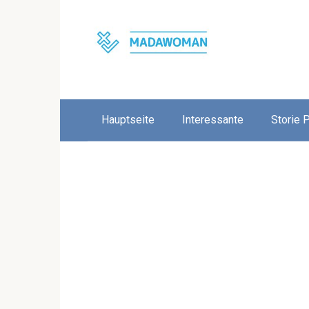
Skip
to
content
Hauptseite
Interessante
Storie 