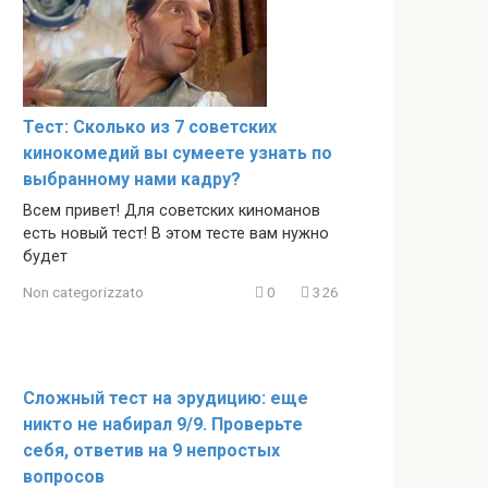
Тест: Сколько из 7 советских
кинокомедий вы сумеете узнать по
выбранному нами кадру?
Всем привет! Для советских киноманов
есть новый тест! В этом тесте вам нужно
будет
Non categorizzato
0
326
Сложный тест на эрудицию: еще
никто не набирал 9/9. Проверьте
себя, ответив на 9 непростых
вопросов