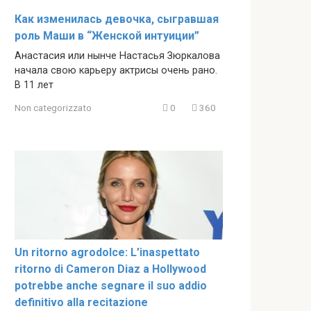
Как изменилась девочка, сыгравшая
роль Маши в “Женской интуиции”
Анастасия или нынче Настасья Зюркалова
начала свою карьеру актрисы очень рано.
В 11 лет
Non categorizzato
0
360
Un ritorno agrodolce: L’inaspettato
ritorno di Cameron Diaz a Hollywood
potrebbe anche segnare il suo addio
definitivo alla recitazione