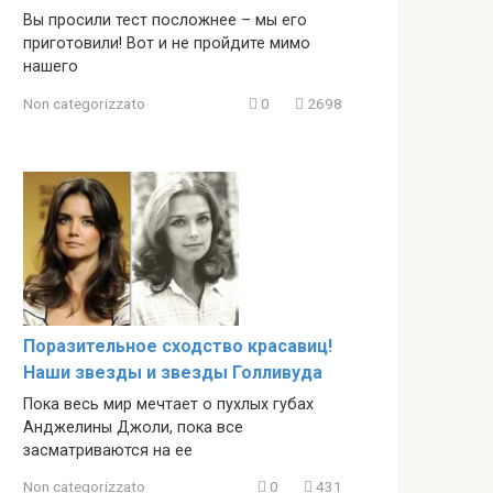
Вы просили тест посложнее – мы его
приготовили! Вот и не пройдите мимо
нашего
Non categorizzato
0
2698
Поразительное сходство красавиц!
Наши звезды и звезды Голливуда
Пока весь мир мечтает о пухлых губах
Анджелины Джоли, пока все
засматриваются на ее
Non categorizzato
0
431