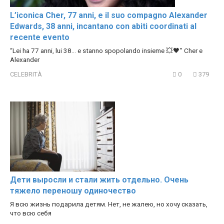
L’iconica Cher, 77 anni, e il suo compagno Alexander
Edwards, 38 anni, incantano con abiti coordinati al
recente evento
“Lei ha 77 anni, lui 38… e stanno spopolando insieme 💥🖤” Cher e
Alexander
CELEBRITÀ
0
379
Дети выросли и стали жить отдельно. Очень
тяжело переношу одиночество
Я всю жизнь подарила детям. Нет, не жалею, но хочу сказать,
что всю себя