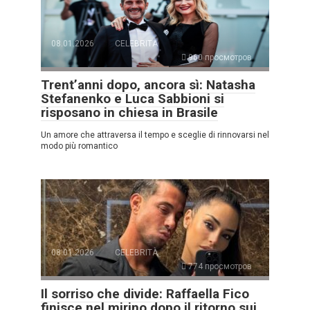
08.01.2026
CELEBRITÀ
960 просмотров
Trent’anni dopo, ancora sì: Natasha
Stefanenko e Luca Sabbioni si
risposano in chiesa in Brasile
Un amore che attraversa il tempo e sceglie di rinnovarsi nel
modo più romantico
08.01.2026
CELEBRITÀ
774 просмотров
Il sorriso che divide: Raffaella Fico
finisce nel mirino dopo il ritorno sui