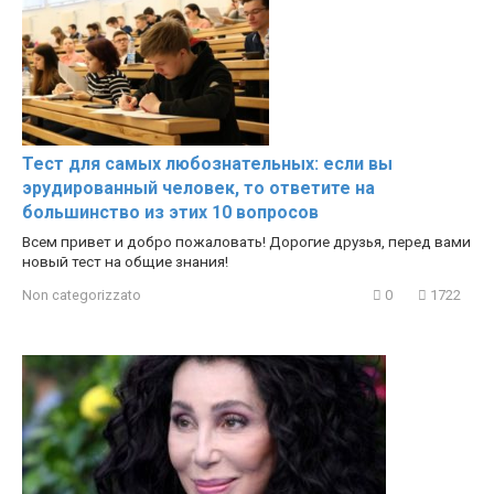
Тест для самых любознательных: если вы
эрудированный человек, то ответите на
большинство из этих 10 вопросов
Всем привет и добро пожаловать! Дорогие друзья, перед вами
новый тест на общие знания!
Non categorizzato
0
1722