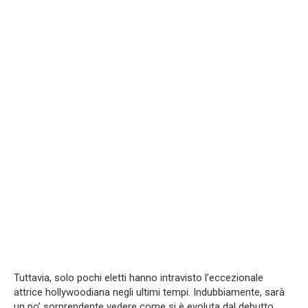
Tuttavia, solo pochi eletti hanno intravisto l’eccezionale
attrice hollywoodiana negli ultimi tempi. Indubbiamente, sarà
un po’ sorprendente vedere come si è evoluta dal debutto