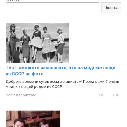
Trying BOLLYWOOD
Shocking illusion - Pretty
Celebrities REAL MAKEUP
celebrities turn ugly!
Ricerca
Hacks
Тест: сможете распознать, что за модные вещи
из СССР на фото
Доброго времени суток всем активистам! Перед вами 7 очень
модных вещей родом из СССР.
Non categorizzato
0
284