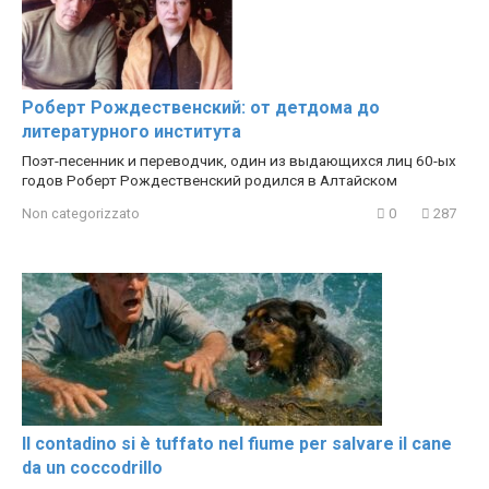
Роберт Рождественский: от детдома до
литературного института
Поэт-песенник и переводчик, один из выдающихся лиц 60-ых
годов Роберт Рождественский родился в Алтайском
Non categorizzato
0
287
Il contadino si è tuffato nel fiume per salvare il cane
da un coccodrillo