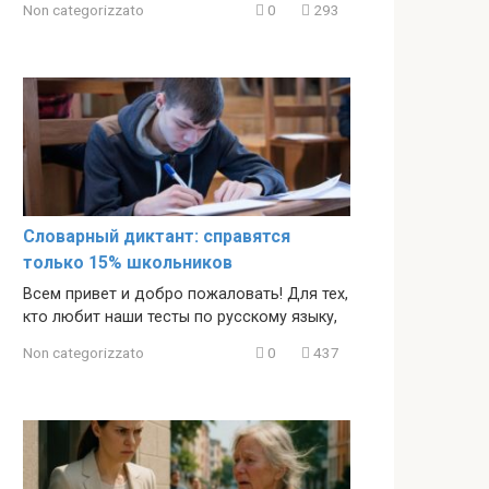
Non categorizzato
0
293
Словарный диктант: справятся
только 15% школьников
Всем привет и добро пожаловать! Для тех,
кто любит наши тесты по русскому языку,
Non categorizzato
0
437