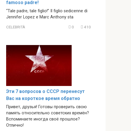
famoso padre!
“Tale padre, tale figlio!” Il figlio sedicenne di
Jennifer Lopez e Marc Anthony sta
CELEBRITÀ
0
410
Эти 7 вопросов о СССР перенесут
Вас на короткое время обратно
Привет, друзья! Готовы проверить свою
память относительно советских времён?
Вспоминаете иногда своё прошлое?
Отлично!