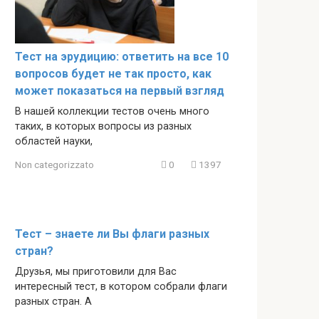
Тест на эрудицию: ответить на все 10
вопросов будет не так просто, как
может показаться на первый взгляд
В нашей коллекции тестов очень много
таких, в которых вопросы из разных
областей науки,
Non categorizzato
0
1397
Тест – знаете ли Вы флаги разных
стран?
Друзья, мы приготовили для Вас
интересный тест, в котором собрали флаги
разных стран. А