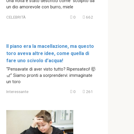
Una volta è stato descritto come “scolpito da
un dio amorevole con burro, miele
CELEBRITÀ
0
662
Il piano era la macellazione, ma questo
toro aveva altre idee, come quella di
fare uno scivolo d’acqua!
“Pensavate di aver visto tutto? Ripensateci! 🤯
🎢” Siamo pronti a sorprendervi: immaginate
un toro
Interessante
0
261