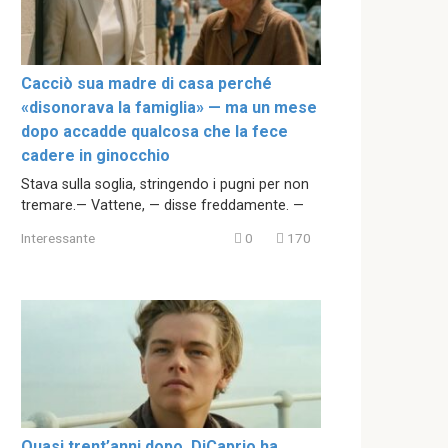
Cacciò sua madre di casa perché
«disonorava la famiglia» — ma un mese
dopo accadde qualcosa che la fece
cadere in ginocchio
Stava sulla soglia, stringendo i pugni per non
tremare.— Vattene, — disse freddamente. —
Interessante
0
170
Quasi trent’anni dopo, DiCaprio ha