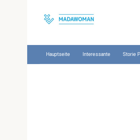
Skip
to
content
Hauptseite
Interessante
Storie 