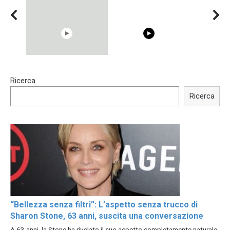
15:40
00:54
Ricerca
Trying BOLLYWOOD
Shocking illusion - Pretty
Celebrities REAL MAKEUP
celebrities turn ugly!
Ricerca
Hacks
“Bellezza senza filtri”: L’aspetto senza trucco di
Sharon Stone, 63 anni, suscita una conversazione
A 63 anni, la Stone ha rivelato il suo aspetto completamente naturale