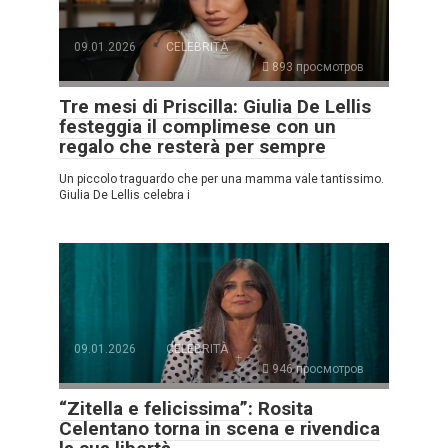
09.01.2026
CELEBRITÀ
893 просмотров
Tre mesi di Priscilla: Giulia De Lellis
festeggia il complimese con un
regalo che resterà per sempre
Un piccolo traguardo che per una mamma vale tantissimo.
Giulia De Lellis celebra i
09.01.2026
CELEBRITÀ
946 просмотров
“Zitella e felicissima”: Rosita
Celentano torna in scena e rivendica