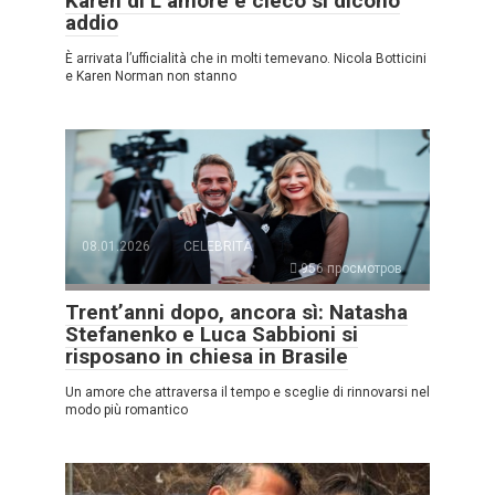
Karen di L’amore è cieco si dicono
addio
È arrivata l’ufficialità che in molti temevano. Nicola Botticini
e Karen Norman non stanno
08.01.2026
CELEBRITÀ
956 просмотров
Trent’anni dopo, ancora sì: Natasha
Stefanenko e Luca Sabbioni si
risposano in chiesa in Brasile
Un amore che attraversa il tempo e sceglie di rinnovarsi nel
modo più romantico