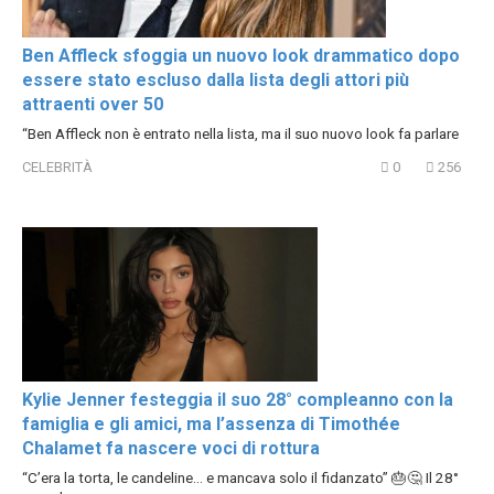
Ben Affleck sfoggia un nuovo look drammatico dopo
essere stato escluso dalla lista degli attori più
attraenti over 50
“Ben Affleck non è entrato nella lista, ma il suo nuovo look fa parlare
CELEBRITÀ
0
256
Kylie Jenner festeggia il suo 28° compleanno con la
famiglia e gli amici, ma l’assenza di Timothée
Chalamet fa nascere voci di rottura
“C’era la torta, le candeline… e mancava solo il fidanzato” 🎂🤔 Il 28°