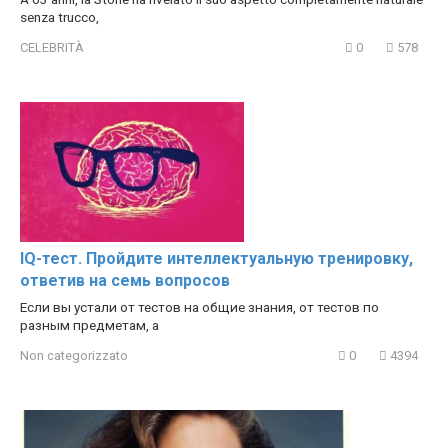
senza trucco,
CELEBRITÀ
0
578
IQ-тест. Пройдите интеллектуальную тренировку,
ответив на семь вопросов
Если вы устали от тестов на общие знания, от тестов по
разным предметам, а
Non categorizzato
0
4394