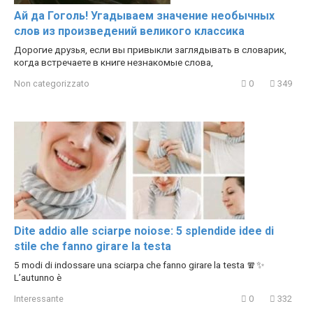
Ай да Гоголь! Угадываем значение необычных
слов из произведений великого классика
Дорогие друзья, если вы привыкли заглядывать в словарик,
когда встречаете в книге незнакомые слова,
Non categorizzato
0
349
Dite addio alle sciarpe noiose: 5 splendide idee di
stile che fanno girare la testa
5 modi di indossare una sciarpa che fanno girare la testa 🧣✨
L’autunno è
Interessante
0
332