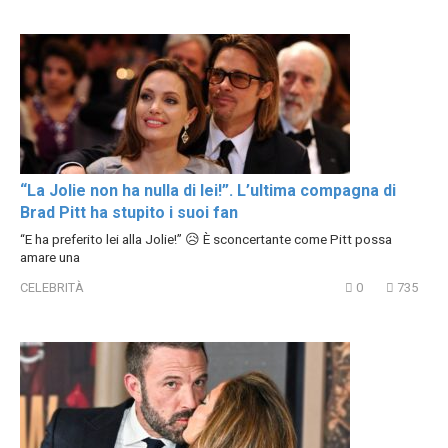
“La Jolie non ha nulla di lei!”. L’ultima compagna di
Brad Pitt ha stupito i suoi fan
“E ha preferito lei alla Jolie!” 😥 È sconcertante come Pitt possa
amare una
CELEBRITÀ
0
735