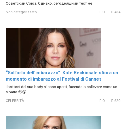
Советский Союз. Однако, сегодняшний тест не
Non categorizzato
0
434
“Sull’orlo dell’imbarazzo”: Kate Beckinsale sfiora un
momento di imbarazzo al Festival di Cannes
I bottoni del suo body si sono aperti, facendolo sollevare come un
sipario 🫢😲.
CELEBRITÀ
0
620