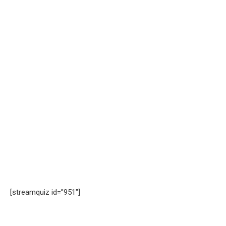
[streamquiz id=”951″]