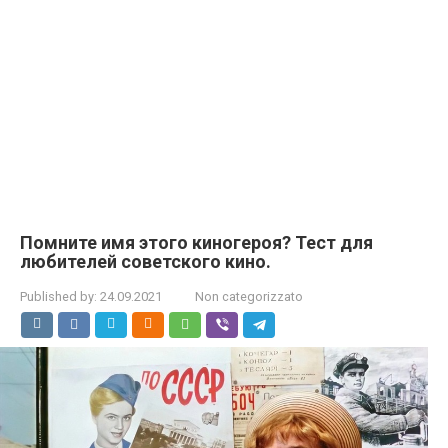
Помните имя этого киногероя? Тест для
любителей советского кино.
Published by:
24.09.2021
Non categorizzato