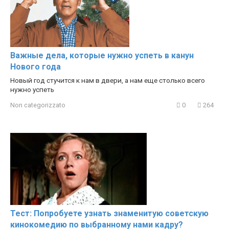
Важные дела, которые нужно успеть в канун
Нового года
Новый год стучится к нам в двери, а нам еще столько всего
нужно успеть
Non categorizzato
0
264
Тест: Попробуете узнать знаменитую советскую
кинокомедию по выбранному нами кадру?