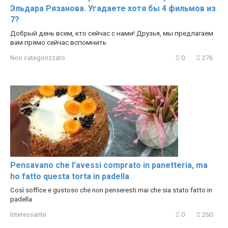
Эльдара Рязанова. Угадаете хотя бы 4 фильмов из
7?
Добрый день всем, кто сейчас с нами! Друзья, мы предлагаем
вам прямо сейчас вспомнить
Non categorizzato
0
276
Pensavano che l’avessi comprato in panetteria, ma
ho fatto questa torta in padella
Così soffice e gustoso che non penseresti mai che sia stato fatto in
padella
Interessante
0
260