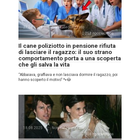
27.08.2025
Non categorizzato
258 просмотров
Il cane poliziotto in pensione rifiuta
di lasciare il ragazzo: il suo strano
comportamento porta a una scoperta
che gli salva la vita
“Abbaiava, graffiava e non lasciava dormire il ragazzo, poi
hanno scoperto il motivo” 🐾😳
18.08.2025
Non categorizzato
308 просмотров