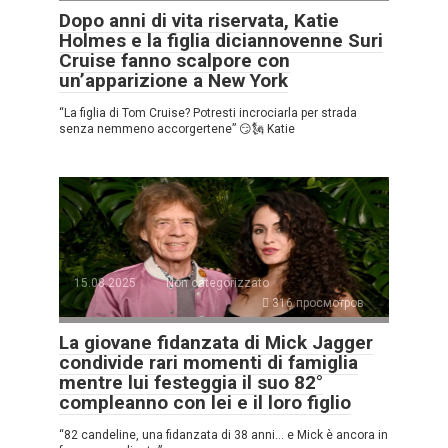
Dopo anni di vita riservata, Katie
Holmes e la figlia diciannovenne Suri
Cruise fanno scalpore con
un’apparizione a New York
“La figlia di Tom Cruise? Potresti incrociarla per strada
senza nemmeno accorgertene” 😏🗽 Katie
15.08.2025
Non categorizzato
316 просмотров
La giovane fidanzata di Mick Jagger
condivide rari momenti di famiglia
mentre lui festeggia il suo 82°
compleanno con lei e il loro figlio
“82 candeline, una fidanzata di 38 anni… e Mick è ancora in