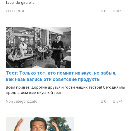
facendo girare la
CELEBRITÀ
0
309
Тест: Только тот, кто помнит их вкус, не забыл,
как назывались эти советские продукты
Всем привет, дорогие друзья и гости наших тестов! Сегодня мы
предлагаем вам вкусный тест!
Non categorizzato
0
574