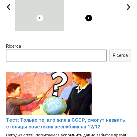
15:40
00:54
Ricerca
Trying BOLLYWOOD
Shocking illusion - Pretty
Celebrities REAL MAKEUP
celebrities turn ugly!
Ricerca
Hacks
Тест: Только те, кто жил в СССР, смогут назвать
столицы советских республик на 12/12
Сегодня опять попытаемся вспомнить давно забытое время —