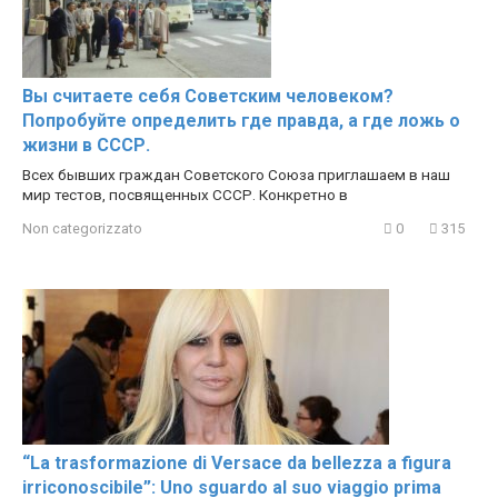
Вы считаете себя Советским человеком?
Попробуйте определить где правда, а где ложь о
жизни в СССР.
Всех бывших граждан Советского Союза приглашаем в наш
мир тестов, посвященных СССР. Конкретно в
Non categorizzato
0
315
“La trasformazione di Versace da bellezza a figura
irriconoscibile”: Uno sguardo al suo viaggio prima