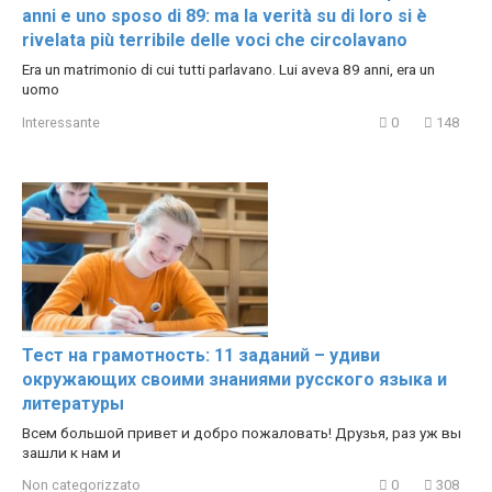
anni e uno sposo di 89: ma la verità su di loro si è
rivelata più terribile delle voci che circolavano
Era un matrimonio di cui tutti parlavano. Lui aveva 89 anni, era un
uomo
Interessante
0
148
Тест на грамотность: 11 заданий – удиви
окружающих своими знаниями русского языка и
литературы
Всем большой привет и добро пожаловать! Друзья, раз уж вы
зашли к нам и
Non categorizzato
0
308