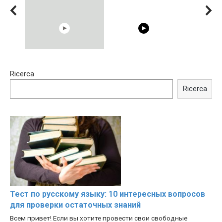
15:40
00:54
Ricerca
Trying BOLLYWOOD
Shocking illusion - Pretty
Celebrities REAL MAKEUP
celebrities turn ugly!
Ricerca
Hacks
Тест по русскому языку: 10 интересных вопросов
для проверки остаточных знаний
Всем привет! Если вы хотите провести свои свободные