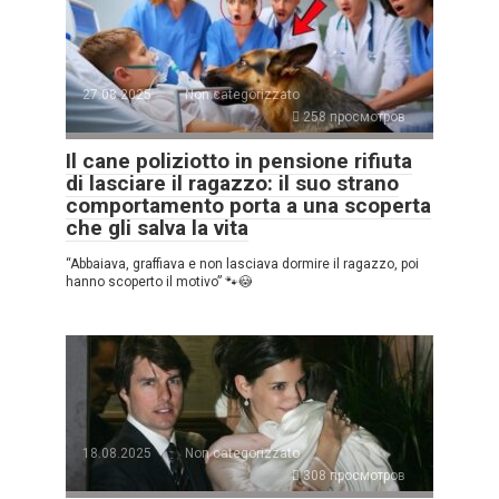
27.08.2025
Non categorizzato
258 просмотров
Il cane poliziotto in pensione rifiuta
di lasciare il ragazzo: il suo strano
comportamento porta a una scoperta
che gli salva la vita
“Abbaiava, graffiava e non lasciava dormire il ragazzo, poi
hanno scoperto il motivo” 🐾😳
18.08.2025
Non categorizzato
308 просмотров