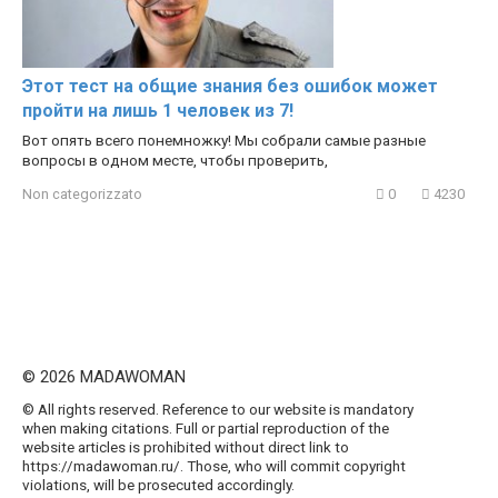
Этот тест на общие знания без ошибок может
пройти на лишь 1 человек из 7!
Вот опять всего понемножку! Мы собрали самые разные
вопросы в одном месте, чтобы проверить,
Non categorizzato
0
4230
© 2026 MADAWOMAN
© All rights reserved. Reference to our website is mandatory
when making citations. Full or partial reproduction of the
website articles is prohibited without direct link to
https://madawoman.ru/. Those, who will commit copyright
violations, will be prosecuted accordingly.