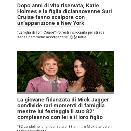
Dopo anni di vita riservata, Katie
Holmes e la figlia diciannovenne Suri
Cruise fanno scalpore con
un’apparizione a New York
“La figlia di Tom Cruise? Potresti incrociarla per strada
senza nemmeno accorgertene” 😏🗽 Katie
15.08.2025
Non categorizzato
316 просмотров
La giovane fidanzata di Mick Jagger
condivide rari momenti di famiglia
mentre lui festeggia il suo 82°
compleanno con lei e il loro figlio
“82 candeline, una fidanzata di 38 anni… e Mick è ancora in