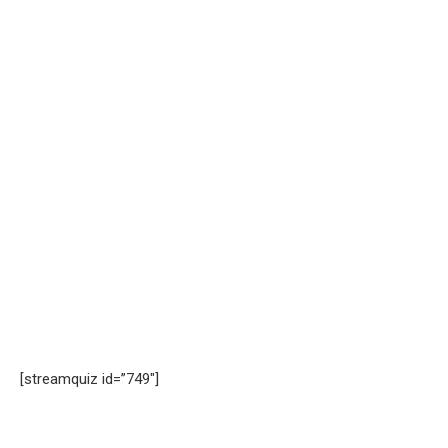
[streamquiz id=”749″]