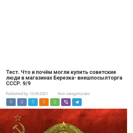
Тест. Что и почём могли купить советские
люди в магазинах Березка- внешпосылторга
СССР. 9/9
Published by:
13.05.2021
Non categorizzato