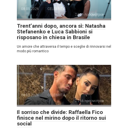
08.01.2026
CELEBRITÀ
955 просмотров
Trent’anni dopo, ancora sì: Natasha
Stefanenko e Luca Sabbioni si
risposano in chiesa in Brasile
Un amore che attraversa il tempo e sceglie di rinnovarsi nel
modo più romantico
08.01.2026
CELEBRITÀ
766 просмотров
Il sorriso che divide: Raffaella Fico
finisce nel mirino dopo il ritorno sui
social