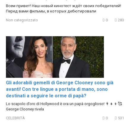
Всем привет! Наш новый кинотест ждёт своих победителей!
Перед вами фильмы, в которых дебютировали
Non categorizzato
0
283
Gli adorabili gemelli di George Clooney sono già
avanti! Con tre lingue a portata di mano, sono
destinati a seguire le orme di papà?
Lo scapolo d’oro di Hollywood è ora un papà orgoglioso! 👨‍👧‍👦🥰
George Clooney rivela
CELEBRITÀ
0
531