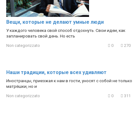
Вещи, которые не делают умные люди
У каждого человека свой способ отдохнуть. Свои идеи, как
запланировать свой день. Но есть
Non categorizzato
0
270
Наши традиции, которые всех удивляют
Иностранцы, приезжая к нам в гости, уносят с собой не только
матрёшки, но и
Non categorizzato
0
311