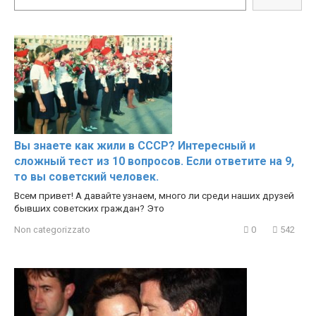
Hacks
Вы знаете как жили в СССР? Интересный и
сложный тест из 10 вопросов. Если ответите на 9,
то вы советский человек.
Всем привет! А давайте узнаем, много ли среди наших друзей
бывших советских граждан? Это
Non categorizzato
0
542