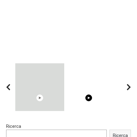
00:54
15:40
Ricerca
Shocking illusion - Pretty
Trying BOLLYWOOD
celebrities turn ugly!
Celebrities REAL MAKEUP
Ricerca