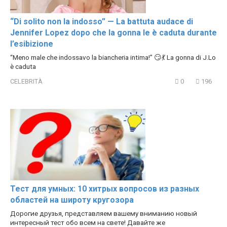
“Di solito non la indosso” — La battuta audace di
Jennifer Lopez dopo che la gonna le è caduta durante
l’esibizione
“Meno male che indossavo la biancheria intima!” 😏💃 La gonna di J.Lo
è caduta
CELEBRITÀ
0
196
Тест для умных: 10 хитрых вопросов из разных
областей на широту кругозора
Дорогие друзья, представляем вашему вниманию новый
интересный тест обо всем на свете! Давайте же