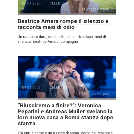
09.01.2026
CELEBRITÀ
2.118 просмотров
Beatrice Arnera rompe il silenzio e
racconta mesi di odio
Un racconto duro, senza filtri, che arriva dopo mesi di
silenzio. Beatrice Arnera, compagna
09.01.2026
CELEBRITÀ
1.270 просмотров
“Riusciremo a finire?”: Veronica
Peparini e Andreas Muller svelano la
loro nuova casa a Roma stanza dopo
stanza
Tra entusiasmo e un pizzico di ansia, Veronica Peparini e