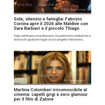
09.01.2026
CELEBRITÀ
878 просмотров
Sole, silenzio e famiglia: Fabrizio
Corona apre il 2026 alle Maldive con
Sara Barbieri e il piccolo Thiago
Dopo settimane incandescenti, tra polemiche mediatiche e
strascichi giudiziari legati al suo progetto Falsissimo,
09.01.2026
CELEBRITÀ
864 просмотров
Martina Colombari irriconoscibile al
cinema: capelli grigi e zero glamour
per il film di Zalone