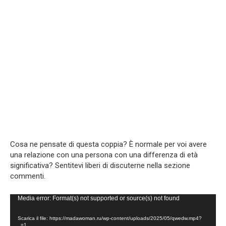
Cosa ne pensate di questa coppia? È normale per voi avere
una relazione con una persona con una differenza di età
significativa? Sentitevi liberi di discuterne nella sezione
commenti.
Video
Media error: Format(s) not supported or source(s) not found
Player
Scarica il file: https://madawoman.ru/wp-content/uploads/2025/05/qwedw.mp4?
_=1