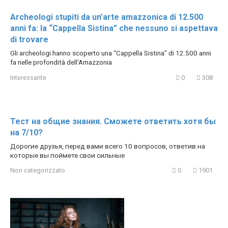
Archeologi stupiti da un’arte amazzonica di 12.500
anni fa: la “Cappella Sistina” che nessuno si aspettava
di trovare
Gli archeologi hanno scoperto una “Cappella Sistina” di 12.500 anni
fa nelle profondità dell’Amazzonia
Interessante
0
308
Тест на общие знания. Сможете ответить хотя бы
на 7/10?
Дорогие друзья, перед вами всего 10 вопросов, ответив на
которые вы поймете свои сильные
Non categorizzato
0
1901