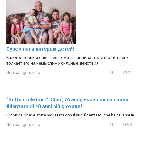
Супер-папа пятерых детей!
Каждодневный опыт человека накапливается и в один день
толкает его на немыслимо сильные действия.
Non categorizzato
0
241
“Sotto i riflettori”: Cher, 76 anni, esce con un nuovo
fidanzato di 40 anni più giovane!
L’iconica Cher è stata avvistata con il suo fidanzato, che ha 40 anni in
Non categorizzato
0
698