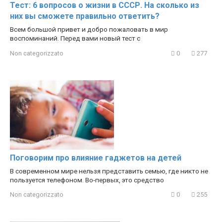
Тест: 6 вопросов о жизни в СССР. На сколько из
них вы сможете правильно ответить?
Всем большой привет и добро пожаловать в мир
воспоминаний. Перед вами новый тест с
Non categorizzato
0
277
Поговорим про влияние гаджетов на детей
В современном мире нельзя представить семью, где никто не
пользуется телефоном. Во-первых, это средство
Non categorizzato
0
255