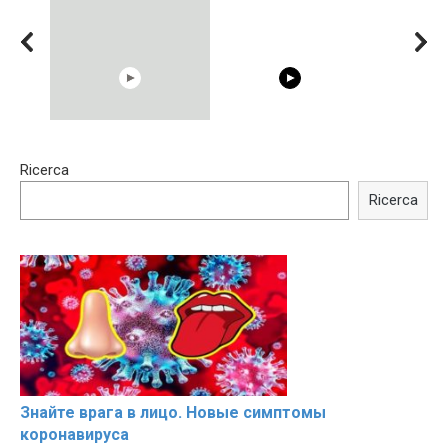
15:40
00:54
Ricerca
Trying BOLLYWOOD
Shocking illusion - Pretty
Celebrities REAL MAKEUP
celebrities turn ugly!
Ricerca
Hacks
Знайте врага в лицо. Новые симптомы
коронавируса