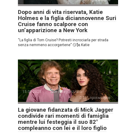
305 просмотров
Dopo anni di vita riservata, Katie
Holmes e la figlia diciannovenne Suri
Cruise fanno scalpore con
un’apparizione a New York
“La figlia di Tom Cruise? Potresti incrociarla per strada
senza nemmeno accorgertene” 😏🗽 Katie
15.08.2025
Non categorizzato
311 просмотров
La giovane fidanzata di Mick Jagger
condivide rari momenti di famiglia
mentre lui festeggia il suo 82°
compleanno con lei e il loro figlio