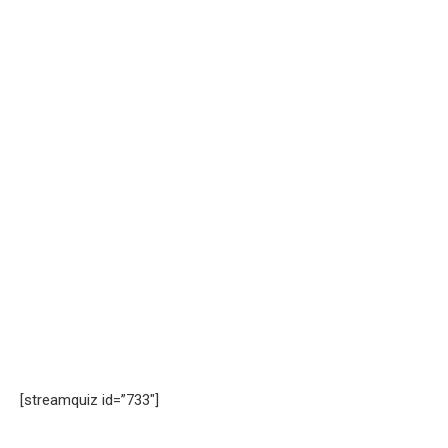
[streamquiz id=”733″]