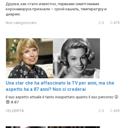
Друзья, как стало известно, первыми симптомами
коронавируса признали – сухой кашель, температуру и
диарею.
Non categorizzato
0
479
Una star che ha affascinato la TV per anni, ma che
aspetto ha a 87 anni? Non ci crederai
Il suo aspetto attuale è tanto inaspettato quanto il suo percorso 😮
😨 A 87
CELEBRITÀ
0
459