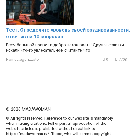
Тест: Определите уровень своей эрудированности,
ответив на 10 вопросов
Всем большой привет и добро пожаловать! Друзья, если вы
искали что-то увлекательное, считайте, что
Non categorizzato
0
7703
© 2026 MADAWOMAN
© All rights reserved. Reference to our website is mandatory
when making citations. Full or partial reproduction of the
website articles is prohibited without direct link to
https://madawoman.ru/. Those, who will commit copyright