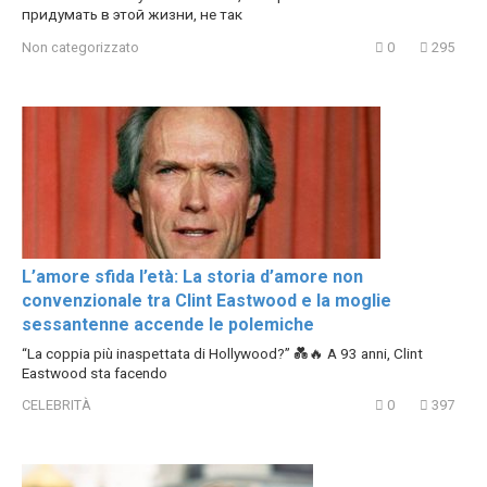
придумать в этой жизни, не так
Non categorizzato
0
295
L’amore sfida l’età: La storia d’amore non
convenzionale tra Clint Eastwood e la moglie
sessantenne accende le polemiche
“La coppia più inaspettata di Hollywood?” 💑🔥 A 93 anni, Clint
Eastwood sta facendo
CELEBRITÀ
0
397