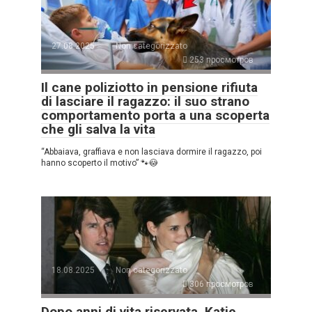
27.08.2025
Non categorizzato
253 просмотров
Il cane poliziotto in pensione rifiuta
di lasciare il ragazzo: il suo strano
comportamento porta a una scoperta
che gli salva la vita
“Abbaiava, graffiava e non lasciava dormire il ragazzo, poi
hanno scoperto il motivo” 🐾😳
18.08.2025
Non categorizzato
306 просмотров
Dopo anni di vita riservata, Katie