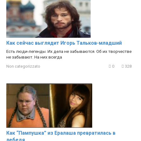
Как сейчас выглядит Игорь Тальков-младший
Есть люди-легенды. Их дела не забываются. Об их творчестве
не забывают. На них всегда
Non categorizzato
0
328
Как “Пампушка” из Ералаша превратилась в
лебедя