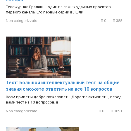
Тележурнал Ералаш – один из самых удачных проектов
первого канала. Его первые серии вышли
Non categorizzato
0
388
Тест: Большой интеллектуальный тест на общие
знания сможете ответить на все 10 вопросов
Всем привет и добро пожаловать! Дорогие активисты, перед
вами тест из 10 вопросов, в
Non categorizzato
0
1891