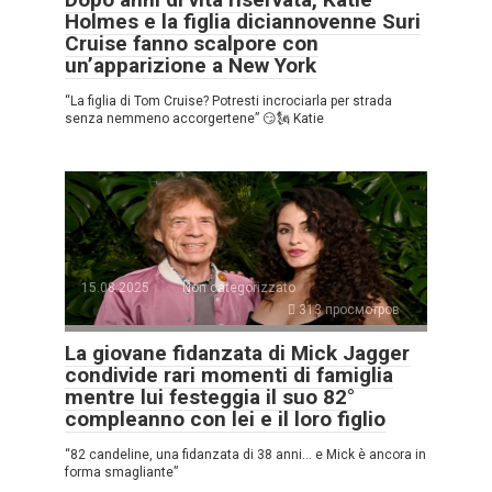
Holmes e la figlia diciannovenne Suri
Cruise fanno scalpore con
un’apparizione a New York
“La figlia di Tom Cruise? Potresti incrociarla per strada
senza nemmeno accorgertene” 😏🗽 Katie
15.08.2025
Non categorizzato
313 просмотров
La giovane fidanzata di Mick Jagger
condivide rari momenti di famiglia
mentre lui festeggia il suo 82°
compleanno con lei e il loro figlio
“82 candeline, una fidanzata di 38 anni… e Mick è ancora in
forma smagliante”