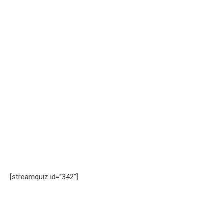
[streamquiz id=”342″]