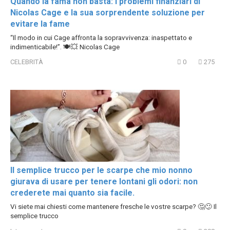
Quando la fama non basta: I problemi finanziari di
Nicolas Cage e la sua sorprendente soluzione per
evitare la fame
“Il modo in cui Cage affronta la sopravvivenza: inaspettato e
indimenticabile!”. 🍽💥 Nicolas Cage
CELEBRITÀ
0
275
Il semplice trucco per le scarpe che mio nonno
giurava di usare per tenere lontani gli odori: non
crederete mai quanto sia facile.
Vi siete mai chiesti come mantenere fresche le vostre scarpe? 🤔😕 Il
semplice trucco