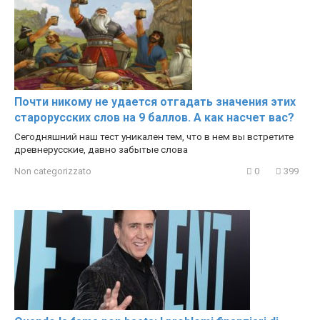
Почти никому не удается отгадать значения этих
старорусских слов на 9 баллов. А как насчет вас?
Сегодняшний наш тест уникален тем, что в нем вы встретите
древнерусские, давно забытые слова
Non categorizzato
0
399