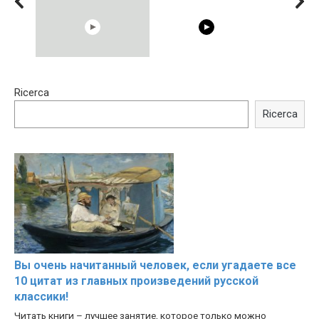
00:54
15:40
Ricerca
Shocking illusion - Pretty
Trying BOLLYWOOD
celebrities turn ugly!
Celebrities REAL MAKEUP
Ricerca
Hacks
Вы очень начитанный человек, если угадаете все
10 цитат из главных произведений русской
классики!
Читать книги – лучшее занятие, которое только можно