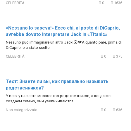
CELEBRITÀ
0
1636
«Nessuno lo sapeva!» Ecco chi, al posto di DiCaprio,
avrebbe dovuto interpretare Jack in «Titanic»
Nessuno può immaginare un altro Jack!😮💔A quanto pare, prima di
DiCaprio, era stato scelto
CELEBRITÀ
0
375
Тест: Знаете ли вы, как правильно называть
родственников?
У всех у нас есть множество родственников, а когда мы
создаем семью, они увеличиваются
Non categorizzato
0
636