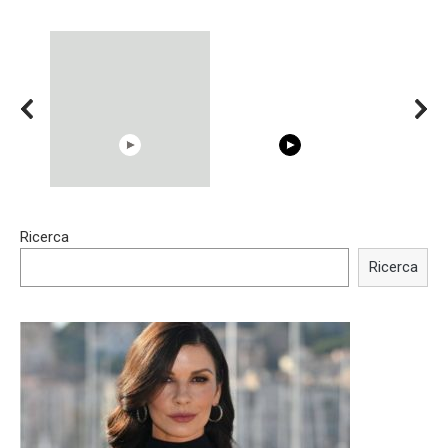
00:54
15:40
Ricerca
Shocking illusion - Pretty
Trying BOLLYWOOD
celebrities turn ugly!
Celebrities REAL MAKEUP
Ricerca
Hacks