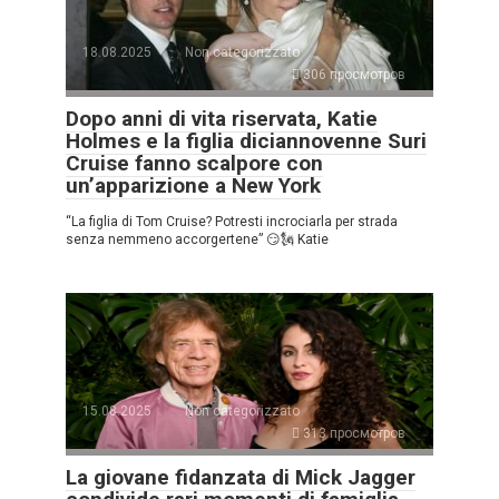
18.08.2025
Non categorizzato
306 просмотров
Dopo anni di vita riservata, Katie
Holmes e la figlia diciannovenne Suri
Cruise fanno scalpore con
un’apparizione a New York
“La figlia di Tom Cruise? Potresti incrociarla per strada
senza nemmeno accorgertene” 😏🗽 Katie
15.08.2025
Non categorizzato
313 просмотров
La giovane fidanzata di Mick Jagger