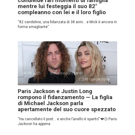
condivide rari momenti di famiglia
mentre lui festeggia il suo 82°
compleanno con lei e il loro figlio
“82 candeline, una fidanzata di 38 anni… e Mick è ancora in
forma smagliante”
06.08.2025
Non categorizzato
248 просмотров
Paris Jackson e Justin Long
rompono il fidanzamento — La figlia
di Michael Jackson parla
apertamente del suo cuore spezzato
“Ha cancellato il post… e anche l’anello è sparito” 💔😢 Paris
Jackson ha appena