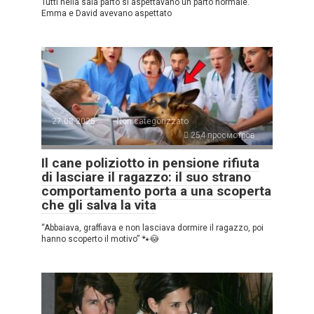
Tutti nella sala parto si aspettavano un parto normale.
Emma e David avevano aspettato
27.08.2025
Non categorizzato
254 просмотров
Il cane poliziotto in pensione rifiuta
di lasciare il ragazzo: il suo strano
comportamento porta a una scoperta
che gli salva la vita
“Abbaiava, graffiava e non lasciava dormire il ragazzo, poi
hanno scoperto il motivo” 🐾😳