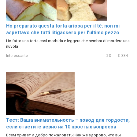
Ho preparato questa torta ariosa per il tè: non mi
aspettavo che tutti litigassero per l’ultimo pezzo.
Ho fatto una torta così morbida e leggera che sembra di mordere una
nuvola
Interessante
0
334
Тест: Ваша внимательность – повод для гордости,
если ответите верно на 10 простых вопросов
Всем привет и добро пожаловать! Как же здорово, что вы