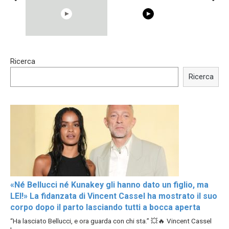
00:54
15:40
Ricerca
Shocking illusion - Pretty
Trying BOLLYWOOD
celebrities turn ugly!
Celebrities REAL MAKEUP
Ricerca
Hacks
«Né Bellucci né Kunakey gli hanno dato un figlio, ma
LEI!» La fidanzata di Vincent Cassel ha mostrato il suo
corpo dopo il parto lasciando tutti a bocca aperta
“Ha lasciato Bellucci, e ora guarda con chi sta.” 💥🔥 Vincent Cassel