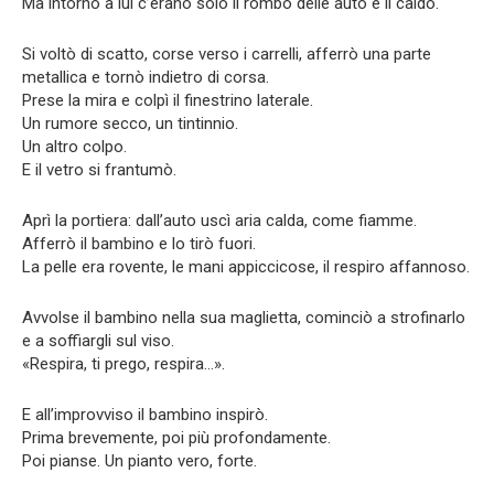
Ma intorno a lui c’erano solo il rombo delle auto e il caldo.
Si voltò di scatto, corse verso i carrelli, afferrò una parte
metallica e tornò indietro di corsa.
Prese la mira e colpì il finestrino laterale.
Un rumore secco, un tintinnio.
Un altro colpo.
E il vetro si frantumò.
Aprì la portiera: dall’auto uscì aria calda, come fiamme.
Afferrò il bambino e lo tirò fuori.
La pelle era rovente, le mani appiccicose, il respiro affannoso.
Avvolse il bambino nella sua maglietta, cominciò a strofinarlo
e a soffiargli sul viso.
«Respira, ti prego, respira…».
E all’improvviso il bambino inspirò.
Prima brevemente, poi più profondamente.
Poi pianse. Un pianto vero, forte.