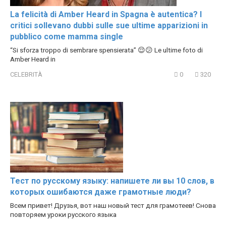
La felicità di Amber Heard in Spagna è autentica? I
critici sollevano dubbi sulle sue ultime apparizioni in
pubblico come mamma single
“Si sforza troppo di sembrare spensierata” 😌😕 Le ultime foto di
Amber Heard in
CELEBRITÀ
0
320
Тест по русскому языку: напишете ли вы 10 слов, в
которых ошибаются даже грамотные люди?
Всем привет! Друзья, вот наш новый тест для грамотеев! Снова
повторяем уроки русского языка