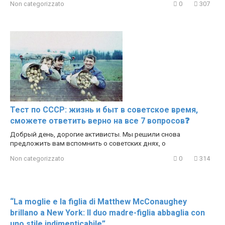
Non categorizzato
0
307
Тест по СССР: жизнь и быт в советское время,
сможете ответить верно на все 7 вопросов❓
Добрый день, дорогие активисты. Мы решили снова
предложить вам вспомнить о советских днях, о
Non categorizzato
0
314
“La moglie e la figlia di Matthew McConaughey
brillano a New York: Il duo madre-figlia abbaglia con
uno stile indimenticabile”