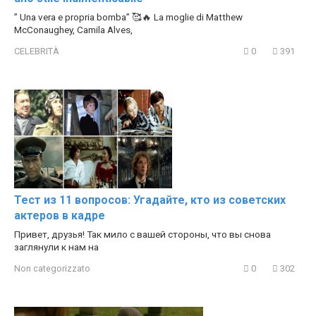
” Una vera e propria bomba” 🥰🔥 La moglie di Matthew
McConaughey, Camila Alves,
CELEBRITÀ
0
391
Тест из 11 вопросов: Угадайте, кто из советских
актеров в кадре
Привет, друзья! Так мило с вашей стороны, что вы снова
заглянули к нам на
Non categorizzato
0
302