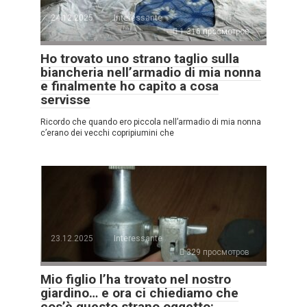
24.12.2025
Interessante
1.316 просмотров
Ho trovato uno strano taglio sulla
biancheria nell’armadio di mia nonna
e finalmente ho capito a cosa
servisse
Ricordo che quando ero piccola nell’armadio di mia nonna
c’erano dei vecchi copripiumini che
23.12.2025
Interessante
329 просмотров
Mio figlio l’ha trovato nel nostro
giardino… e ora ci chiediamo che
cos’è questo strano oggetto: