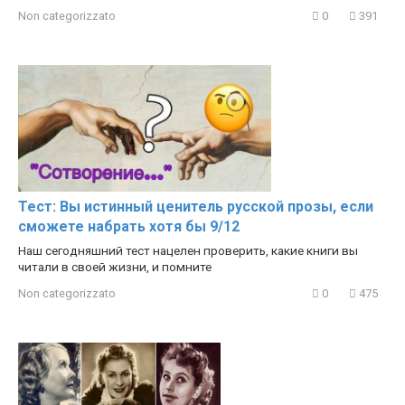
Non categorizzato
0
391
Тест: Вы истинный ценитель русской прозы, если
сможете набрать хотя бы 9/12
Наш сегодняшний тест нацелен проверить, какие книги вы
читали в своей жизни, и помните
Non categorizzato
0
475