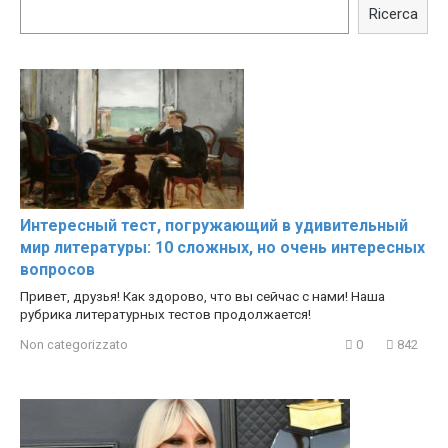
Celebrities REAL MAKEUP
celebrities turn ugly!
Ricerca
Hacks
Интересный тест, погружающий в удивительный
мир литературы: 10 сложных, но очень интересных
вопросов
Привет, друзья! Как здорово, что вы сейчас с нами! Наша
рубрика литературных тестов продолжается!
Non categorizzato
0
842