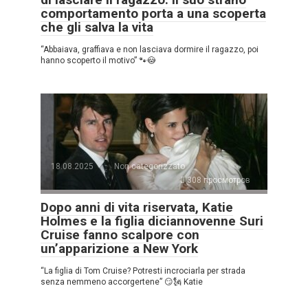
comportamento porta a una scoperta
che gli salva la vita
“Abbaiava, graffiava e non lasciava dormire il ragazzo, poi
hanno scoperto il motivo” 🐾😳
18.08.2025
Non categorizzato
308 просмотров
Dopo anni di vita riservata, Katie
Holmes e la figlia diciannovenne Suri
Cruise fanno scalpore con
un’apparizione a New York
“La figlia di Tom Cruise? Potresti incrociarla per strada
senza nemmeno accorgertene” 😏🗽 Katie