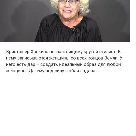
Кристофер Хопкинс по-настоящему крутой стилист. К
нему записываются женщины со всех концов Земли. У
него есть дар – создать идеальный образ для любой
женщины. Да, ему под силу любая задача.