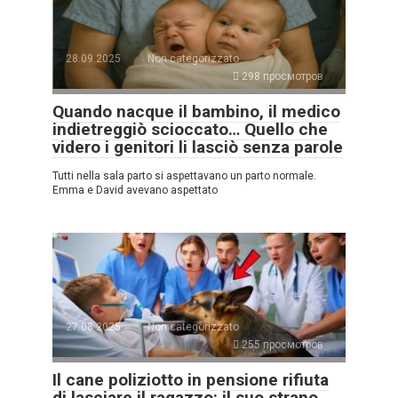
28.09.2025
Non categorizzato
298 просмотров
Quando nacque il bambino, il medico
indietreggiò scioccato… Quello che
videro i genitori li lasciò senza parole
Tutti nella sala parto si aspettavano un parto normale.
Emma e David avevano aspettato
27.08.2025
Non categorizzato
255 просмотров
Il cane poliziotto in pensione rifiuta
di lasciare il ragazzo: il suo strano