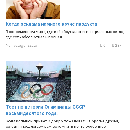
Когда реклама намного круче продукта
В современном мире, где всё обсуждается в социальных сетях,
где есть абсолютная и полная
Non categorizzato
0
287
Тест по истории Олимпиады СССР
восьмидесятого года.
Всем большой привет и добро пожаловать! Дорогие друзья,
сегодня предлагаем вам вспомнить нечто особенное,