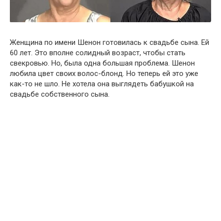
Женщина по имени Шенон готовилась к свадьбе сына. Ей
60 лет. Это вполне солидный возраст, чтобы стать
свекровью. Но, была одна большая проблема. Шенон
любила цвет своих волос-блонд. Но теперь ей это уже
как-то не шло. Не хотела она выглядеть бабушкой на
свадьбе собственного сына.