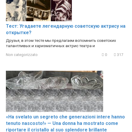
Тест: Угадаете легендарную советскую актрису на
открытке?
Друзья, в этом тесте мы предлагаем вспомнить советских
талантливых и харизматичных актрис театра и
Non categorizzato
0
317
«Ha svelato un segreto che generazioni intere hanno
tenuto nascosto!» — Una donna ha mostrato come
riportare il cristallo al suo splendore brillante