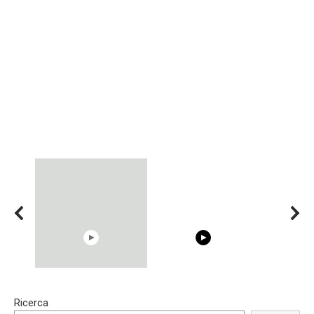
15:40
00:54
Ricerca
Trying BOLLYWOOD
Shocking illusion - Pretty