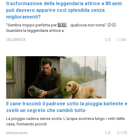
trasformazione della leggendaria attrice a 80 anni:
può davvero apparire così splendida senza
miglioramenti?
“Sembra troppo perfetta per 8️⃣0️⃣… qualcosa non torna” 😕😐
Guardate la leggendaria attrice a
CELEBRITÀ
0
341
Il cane trascinò il padrone sotto la pioggia battente e
svelò un segreto che cambiò tutto
La pioggia cadeva senza sosta. L’acqua scorreva lungo i vetri delle
case, formando piccoli
Interessante
0
173