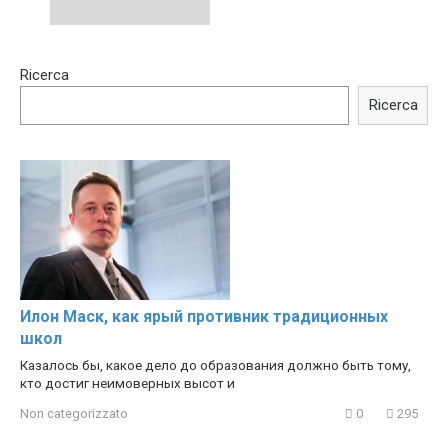
15:40
00:54
Ricerca
Trying BOLLYWOOD
Shocking illusion - Pretty
Celebrities REAL MAKEUP
celebrities turn ugly!
Ricerca
Hacks
Илон Маск, как ярый противник традиционных
школ
Казалось бы, какое дело до образования должно быть тому,
кто достиг неимоверных высот и
Non categorizzato
0
295