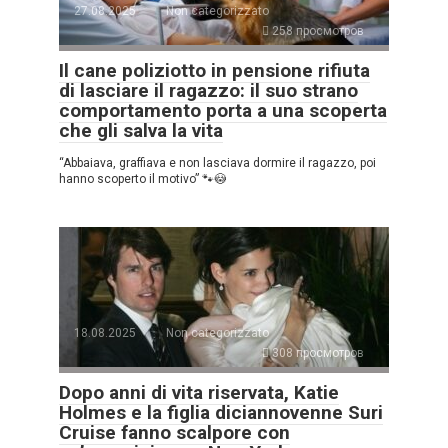
27.08.2025
Non categorizzato
258 просмотров
Il cane poliziotto in pensione rifiuta
di lasciare il ragazzo: il suo strano
comportamento porta a una scoperta
che gli salva la vita
“Abbaiava, graffiava e non lasciava dormire il ragazzo, poi
hanno scoperto il motivo” 🐾😳
18.08.2025
Non categorizzato
308 просмотров
Dopo anni di vita riservata, Katie
Holmes e la figlia diciannovenne Suri
Cruise fanno scalpore con