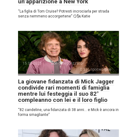
un’apparizione a New York
“La figlia di Tom Cruise? Potresti incrociarla per strada
senza nemmeno accorgertene” 😏🗽 Katie
15.08.2025
Non categorizzato
316 просмотров
La giovane fidanzata di Mick Jagger
condivide rari momenti di famiglia
mentre lui festeggia il suo 82°
compleanno con lei e il loro figlio
“82 candeline, una fidanzata di 38 anni… e Mick è ancora in
forma smagliante”