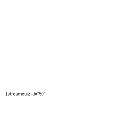
[streamquiz id=”50″]