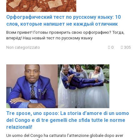
Орфографический тест по русскому языку: 10
слов, которые напишет не каждый отличник
Всем привет! Готовы проверить свою орфографию? Тогда,
вперёд! Наш новый тест по русскому языку
Non categorizzato
0
305
Tre spose, uno sposo: La storia d’amore di un uomo
del Congo e di tre gemelli che sfida tutte le norme
relazionali!
Un uomo del Congo ha catturato l’attenzione globale dopo aver