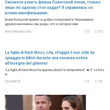
Сможете узнать фильм Советской эпохи, только
лишь по одному стоп кадру? Я справилась со
всеми кинофильмами.
Всем большой привет и добро пожаловать! Уважаемые
друзья-киноманы, мы рады, что и сегодня нам
Non categorizzato
0
212
La figlia di Kate Moss, Lila, sfoggia il suo stile da
spiaggia in bikini durante una vacanza estiva
all’insegna del glamour
“La figlia di Kate Moss ha appena alzato la temperatura” 🔥👙 Le foto
in
CELEBRITÀ
0
172