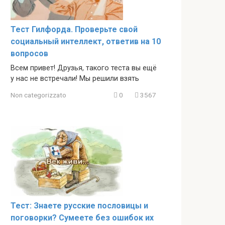
Тест Гилфорда. Проверьте свой
социальный интеллект, ответив на 10
вопросов
Всем привет! Друзья, такого теста вы ещё
у нас не встречали! Мы решили взять
Non categorizzato
0
3567
Тест: Знаете русские пословицы и
поговорки? Сумеете без ошибок их