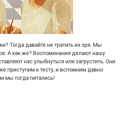
и? Тогда давайте не тратить их зря. Мы
е. А как же? Воспоминания делают нашу
ставляют нас улыбнуться или загрустить. Они
же приступим к тесту, и вспомним давно
ем мы тогда питались!