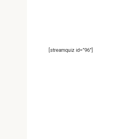
[streamquiz id=”96″]