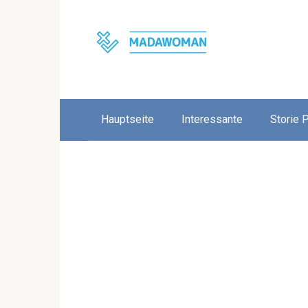
Skip
to
content
Hauptseite
Interessante
Storie 