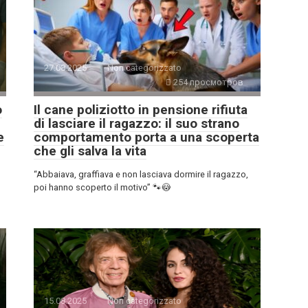
27.08.2025
Non categorizzato
254 просмотров
o
Il cane poliziotto in pensione rifiuta
di lasciare il ragazzo: il suo strano
e
comportamento porta a una scoperta
che gli salva la vita
“Abbaiava, graffiava e non lasciava dormire il ragazzo,
poi hanno scoperto il motivo” 🐾😳
15.08.2025
Non categorizzato