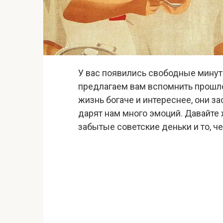
У вас появились свободные минутк
предлагаем вам вспомнить прошло
жизнь богаче и интереснее, они за
дарят нам много эмоций. Давайте 
забытые советские деньки и то, ч