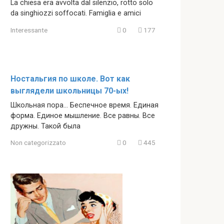
La chiesa era avvolta dal silenzio, rotto solo
da singhiozzi soffocati. Famiglia e amici
Interessante
0
177
Ностальгия по школе. Вот как
выглядели школьницы 70-ых!
Школьная пора… Беспечное время. Единая
форма. Единое мышление. Все равны. Все
дружны. Такой была
Non categorizzato
0
445