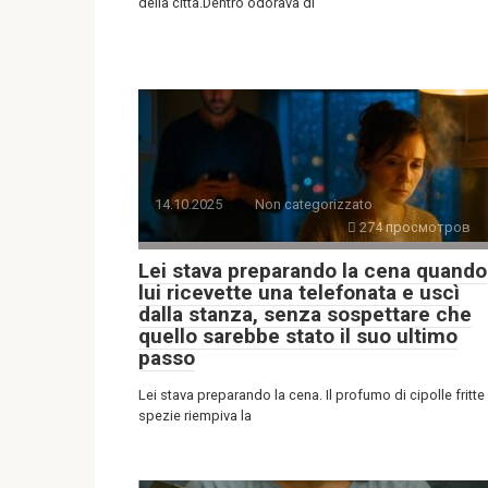
della città.Dentro odorava di
14.10.2025
Non categorizzato
274 просмотров
Lei stava preparando la cena quando
lui ricevette una telefonata e uscì
dalla stanza, senza sospettare che
quello sarebbe stato il suo ultimo
passo
Lei stava preparando la cena. Il profumo di cipolle fritte
spezie riempiva la