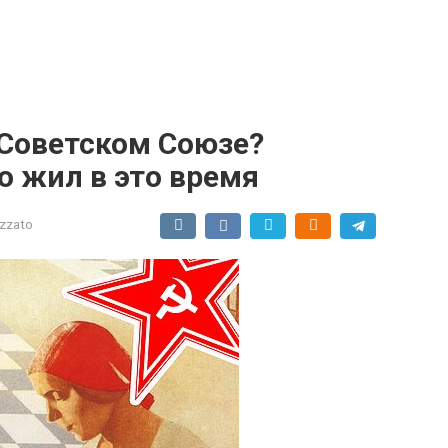
 Советском Союзе?
о жил в это время
izzato