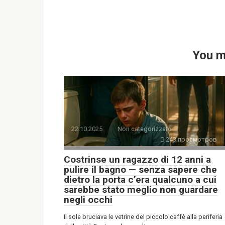
You m
22.10.2025
Non categorizzato
243 просмотров
Costrinse un ragazzo di 12 anni a
pulire il bagno — senza sapere che
dietro la porta c’era qualcuno a cui
sarebbe stato meglio non guardare
negli occhi
Il sole bruciava le vetrine del piccolo caffè alla periferia