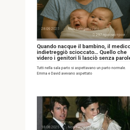
28.09.2025
Non categorizzato
297 просмотров
Quando nacque il bambino, il medic
indietreggiò scioccato… Quello che
videro i genitori li lasciò senza parol
Tutti nella sala parto si aspettavano un parto normale.
Emma e David avevano aspettato
18.08.2025
Non categorizzato