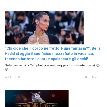
“Chi dice che il corpo perfetto è una fantasia?”. Bella
Hadid sfoggia il suo fisico mozzafiato in vacanza,
facendo battere i cuori e spalancare gli occhi!
Né la Jenner né la Campbell possono reggere il confronto con lei! 🥵
🤭 I
CELEBRITÀ
0
701