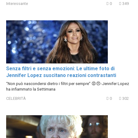
Interessante
0
349
Senza filtri e senza emozioni: Le ultime foto di
Jennifer Lopez suscitano reazioni contrastanti
“Non può nascondersi dietro i filtri per sempre” 😡😠-Jennifer Lopez
ha infiammato la Settimana
CELEBRITÀ
0
302