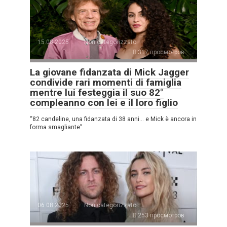
15.08.2025
Non categorizzato
317 просмотров
La giovane fidanzata di Mick Jagger
condivide rari momenti di famiglia
mentre lui festeggia il suo 82°
compleanno con lei e il loro figlio
“82 candeline, una fidanzata di 38 anni… e Mick è ancora in
forma smagliante”
06.08.2025
Non categorizzato
253 просмотров