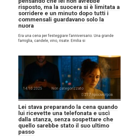
pensando che lei non avrebbe
risposto, ma la suocera si è limitata a
sorridere e un minuto dopo tutti i
commensali guardavano solo la
nuora
Era una cena per festeggiare l’anniversario. Una grande
famiglia, candele, vino, risate. Emilia si
14.10.2025
Non categorizzato
277 просмотров
Lei stava preparando la cena quando
lui ricevette una telefonata e uscì
dalla stanza, senza sospettare che
quello sarebbe stato il suo ultimo
passo