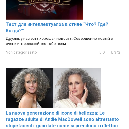
Тест для интеллектуалов в стиле “Что? Где?
Когда?”
Друзья, у нас есть хорошая новость! Совершенно новый и
очень интересный тест обо всем
Non categorizzato
0
342
La nuova generazione di icone di bellezza: Le
ragazze adulte di Andie MacDowell sono altrettanto
stupefacenti: guardate come si prendono i riflettori