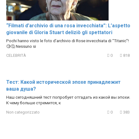
“Filmati d’archivio di una rosa invecchiata”: L’aspetto
giovanile di Gloria Stuart deliziò gli spettatori
Pochi hanno visto le foto d’archivio di Rose invecchiata di “Titanic”!
🧐🤔 Nessuno si
CELEBRITÀ
0
818
Тест: Какой исторической эпохе принадлежит
ваша душа?
Наш сегодняшний тест попробует отгадать из какой вы эпохи.
К чему больше стремится, к
Non categorizzato
0
383