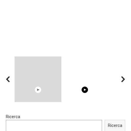
15:40
00:54
Ricerca
Trying BOLLYWOOD
Shocking illusion - Pretty
Celebrities REAL MAKEUP
celebrities turn ugly!
Ricerca
Hacks