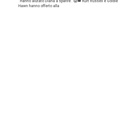
“Hanno aiutato Diana a sparire.” 😱👑 Kurt Russell e Goldie
Hawn hanno offerto alla