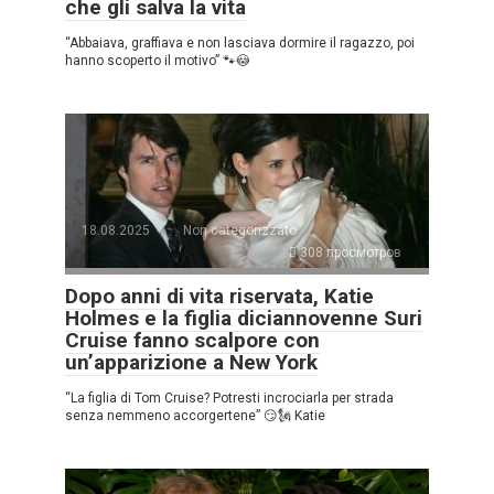
che gli salva la vita
“Abbaiava, graffiava e non lasciava dormire il ragazzo, poi
hanno scoperto il motivo” 🐾😳
18.08.2025
Non categorizzato
308 просмотров
Dopo anni di vita riservata, Katie
Holmes e la figlia diciannovenne Suri
Cruise fanno scalpore con
un’apparizione a New York
“La figlia di Tom Cruise? Potresti incrociarla per strada
senza nemmeno accorgertene” 😏🗽 Katie