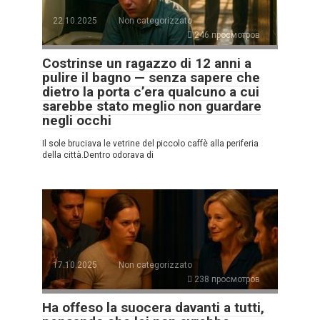
22.10.2025
Non categorizzato
246 просмотров
Costrinse un ragazzo di 12 anni a
pulire il bagno — senza sapere che
dietro la porta c’era qualcuno a cui
sarebbe stato meglio non guardare
negli occhi
Il sole bruciava le vetrine del piccolo caffè alla periferia
della città.Dentro odorava di
17.10.2025
Non categorizzato
238 просмотров
Ha offeso la suocera davanti a tutti,