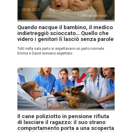
28.09.2025
Non categorizzato
298 просмотров
Quando nacque il bambino, il medico
indietreggiò scioccato… Quello che
videro i genitori li lasciò senza parole
Tutti nella sala parto si aspettavano un parto normale.
Emma e David avevano aspettato
27.08.2025
Non categorizzato
258 просмотров
Il cane poliziotto in pensione rifiuta
di lasciare il ragazzo: il suo strano
comportamento porta a una scoperta