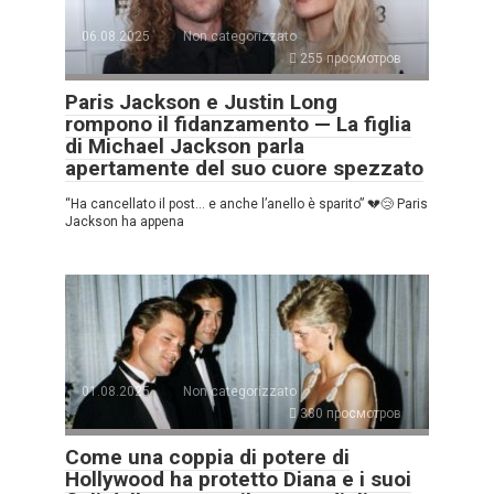
06.08.2025
Non categorizzato
255 просмотров
Paris Jackson e Justin Long
rompono il fidanzamento — La figlia
di Michael Jackson parla
apertamente del suo cuore spezzato
“Ha cancellato il post… e anche l’anello è sparito” 💔😢 Paris
Jackson ha appena
01.08.2025
Non categorizzato
380 просмотров
Come una coppia di potere di
Hollywood ha protetto Diana e i suoi