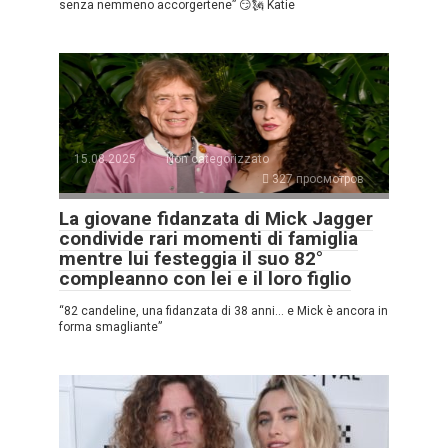
senza nemmeno accorgertene” 😏🗽 Katie
15.08.2025
Non categorizzato
327 просмотров
La giovane fidanzata di Mick Jagger
condivide rari momenti di famiglia
mentre lui festeggia il suo 82°
compleanno con lei e il loro figlio
“82 candeline, una fidanzata di 38 anni… e Mick è ancora in
forma smagliante”