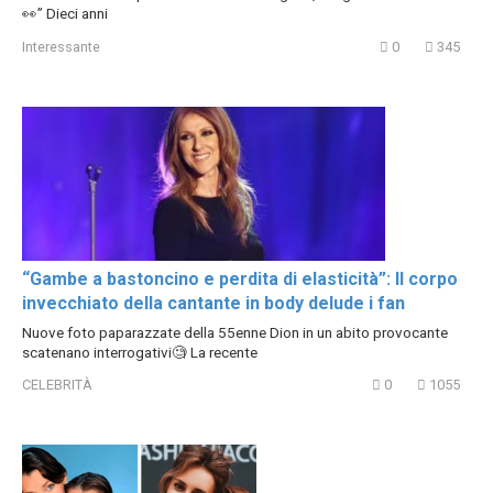
👀” Dieci anni
Interessante
0
345
“Gambe a bastoncino e perdita di elasticità”: Il corpo
invecchiato della cantante in body delude i fan
Nuove foto paparazzate della 55enne Dion in un abito provocante
scatenano interrogativi🧐 La recente
CELEBRITÀ
0
1055