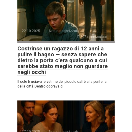
22.10.2025
Non categorizzato
247 просмотров
Costrinse un ragazzo di 12 anni a
pulire il bagno — senza sapere che
dietro la porta c’era qualcuno a cui
sarebbe stato meglio non guardare
negli occhi
Il sole bruciava le vetrine del piccolo caffè alla periferia
della città.Dentro odorava di
17.10.2025
Non categorizzato