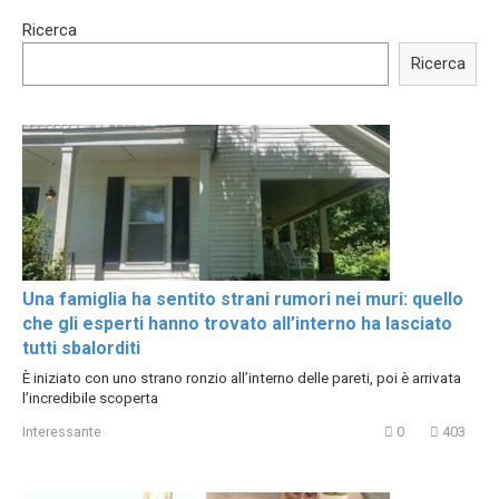
00:54
15:40
Ricerca
Shocking illusion - Pretty
Trying BOLLYWOOD
celebrities turn ugly!
Celebrities REAL MAKEUP
Ricerca
Hacks
Una famiglia ha sentito strani rumori nei muri: quello
che gli esperti hanno trovato all’interno ha lasciato
tutti sbalorditi
È iniziato con uno strano ronzio all’interno delle pareti, poi è arrivata
l’incredibile scoperta
Interessante
0
403