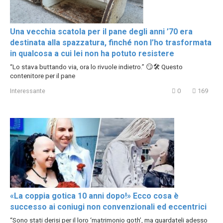
Una vecchia scatola per il pane degli anni ’70 era
destinata alla spazzatura, finché non l’ho trasformata
in qualcosa a cui lei non ha potuto resistere
“Lo stava buttando via, ora lo rivuole indietro.” 😏🛠️ Questo
contenitore per il pane
Interessante
0
169
«La coppia gotica 10 anni dopo!» Ecco cosa è
successo ai coniugi non convenzionali ed eccentrici
“Sono stati derisi per il loro ‘matrimonio goth’, ma guardateli adesso