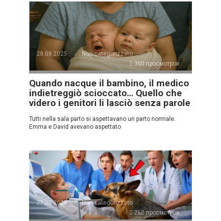
28.09.2025
Non categorizzato
300 просмотров
Quando nacque il bambino, il medico
indietreggiò scioccato… Quello che
videro i genitori li lasciò senza parole
Tutti nella sala parto si aspettavano un parto normale.
Emma e David avevano aspettato
27.08.2025
Non categorizzato
260 просмотров