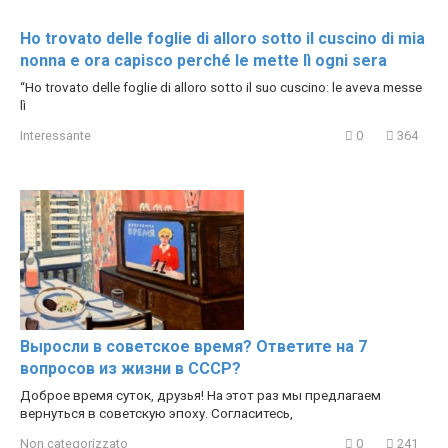
Ho trovato delle foglie di alloro sotto il cuscino di mia
nonna e ora capisco perché le mette lì ogni sera
“Ho trovato delle foglie di alloro sotto il suo cuscino: le aveva messe
lì
Interessante
0
364
Выросли в советское время? Ответите на 7
вопросов из жизни в СССР?
Доброе время суток, друзья! На этот раз мы предлагаем
вернуться в советскую эпоху. Согласитесь,
Non categorizzato
0
241