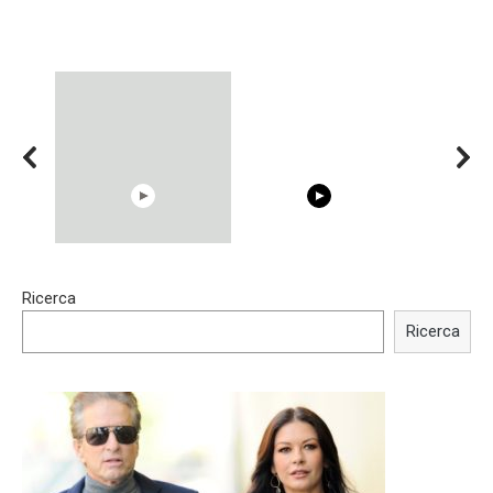
15:40
00:54
Ricerca
Trying BOLLYWOOD
Shocking illusion - Pretty
Celebrities REAL MAKEUP
celebrities turn ugly!
Ricerca
Hacks