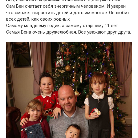
Сам Бен считает себя энергичным человеком. И уверен,
что сможет вырастить детей и дать им многое. Он любит
всех детей, как своих родных.
Самому младшему годик, а самому старшему 11 лет.
Семья Бена очень дружелюбная. Все уважают друг друга.