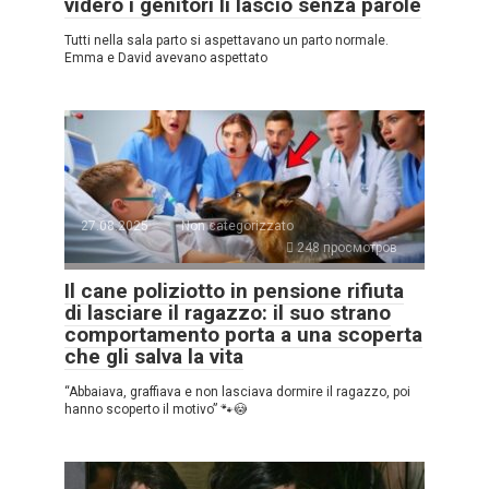
videro i genitori li lasciò senza parole
Tutti nella sala parto si aspettavano un parto normale.
Emma e David avevano aspettato
27.08.2025
Non categorizzato
248 просмотров
Il cane poliziotto in pensione rifiuta
di lasciare il ragazzo: il suo strano
comportamento porta a una scoperta
che gli salva la vita
“Abbaiava, graffiava e non lasciava dormire il ragazzo, poi
hanno scoperto il motivo” 🐾😳