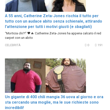
A 55 anni, Catherine Zeta-Jones rischia il tutto per
tutto con un audace abito senza schienale, attirando
l’attenzione per tutti i motivi giusti (e sbagliati)
“Morticia chi?!” 🖤🔥 Catherine Zeta-Jones ha appena calcato il red
carpet con un abito
CELEBRITÀ
0
191
Un gigante di 400 chili mangia 36 uova al giorno e ora
sta cercando una moglie, ma le sue richieste sono
incredibili!