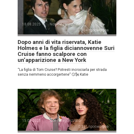
18.08.2025
Non categorizzato
304 просмотров
Dopo anni di vita riservata, Katie
Holmes e la figlia diciannovenne Suri
Cruise fanno scalpore con
un’apparizione a New York
“La figlia di Tom Cruise? Potresti incrociarla per strada
senza nemmeno accorgertene” 😏🗽 Katie
15.08.2025
Non categorizzato
311 просмотров