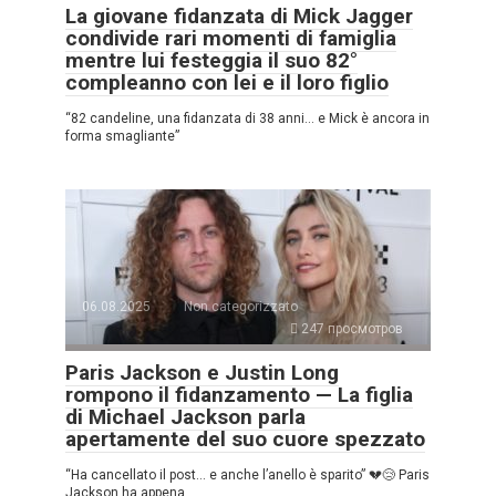
La giovane fidanzata di Mick Jagger
condivide rari momenti di famiglia
mentre lui festeggia il suo 82°
compleanno con lei e il loro figlio
“82 candeline, una fidanzata di 38 anni… e Mick è ancora in
forma smagliante”
06.08.2025
Non categorizzato
247 просмотров
Paris Jackson e Justin Long
rompono il fidanzamento — La figlia
di Michael Jackson parla
apertamente del suo cuore spezzato
“Ha cancellato il post… e anche l’anello è sparito” 💔😢 Paris
Jackson ha appena