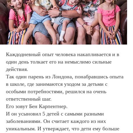
Каждодневный опыт человека накапливается и в
один день толкает его на немыслимо сильные
действия.
Так один парень из Лондона, понабравшись опыта
в школе, где занимаются уходом за детьми с
особыми потребностями, решился на очень
ответственный шаг.
Его зовут Бен
Карпентнер
.
И он усыновил 5 детей с самыми разными
заболеваниями. Он считает каждого из них
уникальным. И утверждает, что дети ему больше