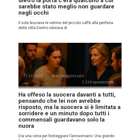
dietro la porta c’era qualcuno a cui
sarebbe stato meglio non guardare
negli occhi
Il sole bruciava le vetrine del piccolo caffè alla periferia
della città.Dentro odorava di
17.10.2025
Non categorizzato
234 просмотров
Ha offeso la suocera davanti a tutti,
pensando che lei non avrebbe
risposto, ma la suocera si è limitata a
sorridere e un minuto dopo tutti i
commensali guardavano solo la
nuora
Era una cena per festeggiare l’anniversario. Una grande