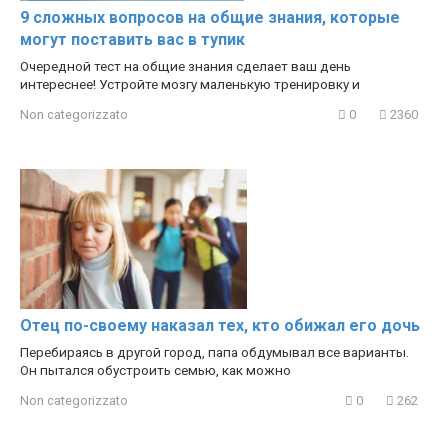
9 сложных вопросов на общие знания, которые
могут поставить вас в тупик
Очередной тест на общие знания сделает ваш день
интереснее! Устройте мозгу маленькую тренировку и
Non categorizzato
0
2360
Отец по-своему наказал тех, кто обижал его дочь
Перебираясь в другой город, папа обдумывал все варианты.
Он пытался обустроить семью, как можно
Non categorizzato
0
262