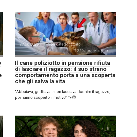
27.08.2025
Non categorizzato
249 просмотров
o
Il cane poliziotto in pensione rifiuta
di lasciare il ragazzo: il suo strano
e
comportamento porta a una scoperta
che gli salva la vita
“Abbaiava, graffiava e non lasciava dormire il ragazzo,
poi hanno scoperto il motivo” 🐾😳