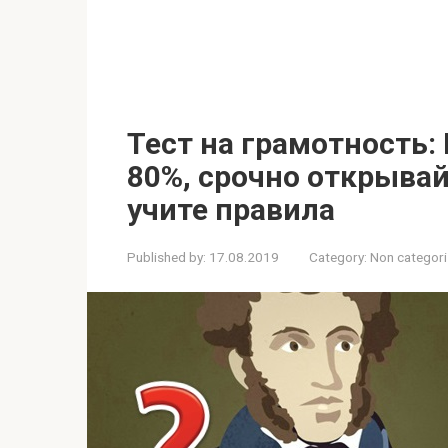
Тест на грамотность:
80%, срочно открывай
учите правила
Published by:
17.08.2019
Category:
Non categor