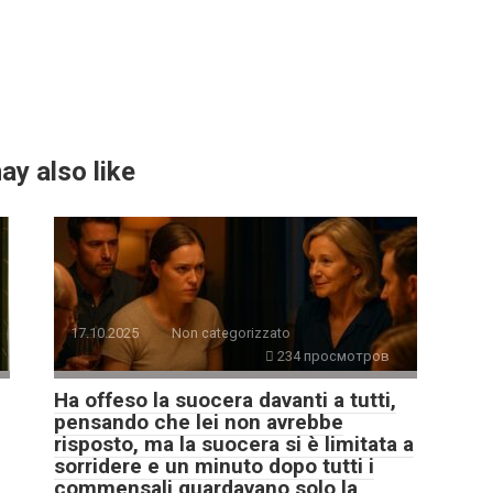
ay also like
17.10.2025
Non categorizzato
234 просмотров
Ha offeso la suocera davanti a tutti,
pensando che lei non avrebbe
risposto, ma la suocera si è limitata a
sorridere e un minuto dopo tutti i
commensali guardavano solo la