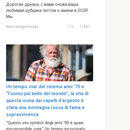
Дорогие друзья, с вами снова ваша
любимая рубрика тестов о жизни в СССР.
Мы
Non categorizzato
0
441
Un tempo star del cinema anni ’70 e
“l’uomo più bello del mondo”, la vita di
questa icona dai capelli d’argento è
stata una montagna russa di fama e
sopravvivenza
“Questo sex symbol degli anni ’90 è quasi
irriconoscibile oggi.” Un tempo incoronato