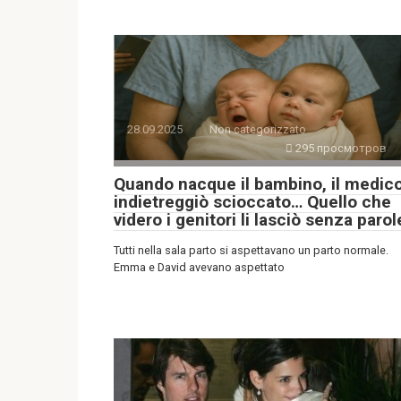
28.09.2025
Non categorizzato
295 просмотров
Quando nacque il bambino, il medic
indietreggiò scioccato… Quello che
videro i genitori li lasciò senza parol
Tutti nella sala parto si aspettavano un parto normale.
Emma e David avevano aspettato