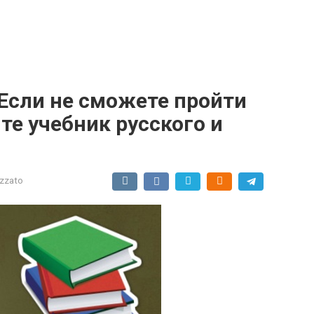
 Если не сможете пройти
те учебник русского и
izzato