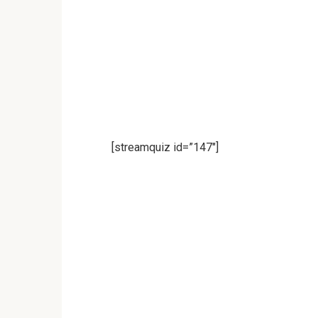
[streamquiz id=”147″]