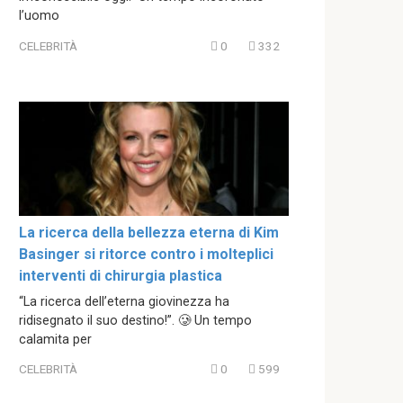
l’uomo
CELEBRITÀ
0
332
La ricerca della bellezza eterna di Kim
Basinger si ritorce contro i molteplici
interventi di chirurgia plastica
“La ricerca dell’eterna giovinezza ha
ridisegnato il suo destino!”. 🥲 Un tempo
calamita per
CELEBRITÀ
0
599