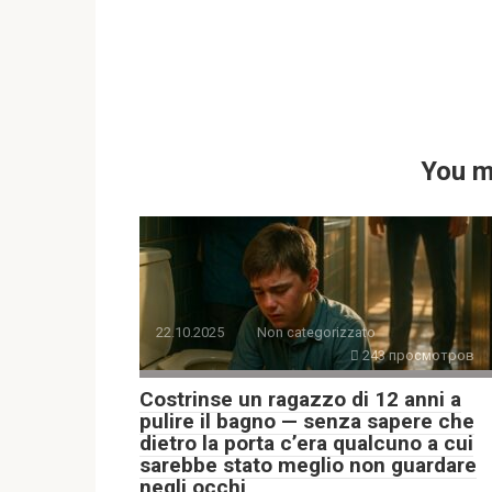
You m
22.10.2025
Non categorizzato
243 просмотров
Costrinse un ragazzo di 12 anni a
pulire il bagno — senza sapere che
dietro la porta c’era qualcuno a cui
sarebbe stato meglio non guardare
negli occhi