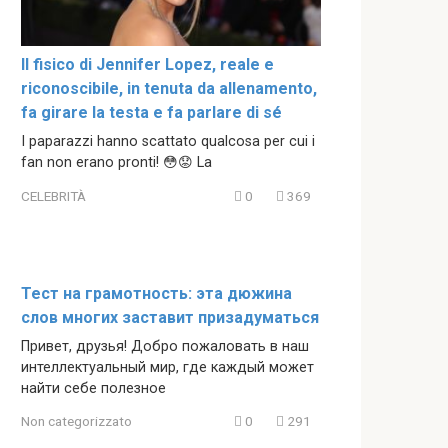
Il fisico di Jennifer Lopez, reale e
riconoscibile, in tenuta da allenamento,
fa girare la testa e fa parlare di sé
I paparazzi hanno scattato qualcosa per cui i
fan non erano pronti! 😳😟 La
CELEBRITÀ
0
369
Тест на грамотность: эта дюжина
слов многих заставит призадуматься
Привет, друзья! Добро пожаловать в наш
интеллектуальный мир, где каждый может
найти себе полезное
Non categorizzato
0
291