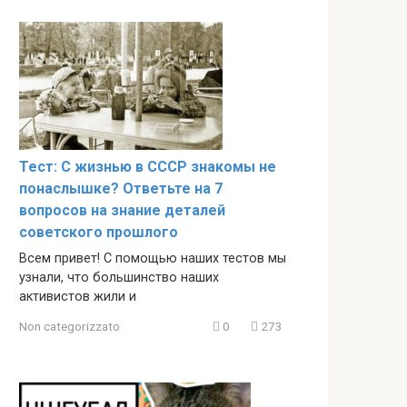
Тест: С жизнью в СССР знакомы не
понаслышке? Ответьте на 7
вопросов на знание деталей
советского прошлого
Всем привет! С помощью наших тестов мы
узнали, что большинство наших
активистов жили и
Non categorizzato
0
273