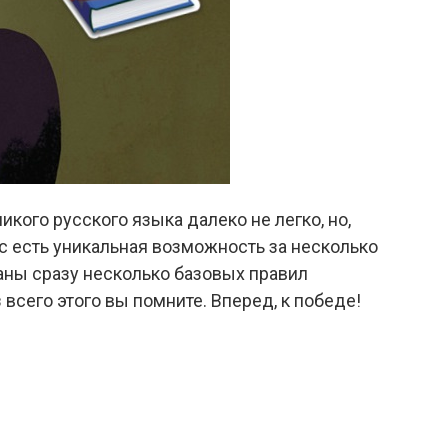
кого русского языка далеко не легко, но,
ас есть уникальная возможность за несколько
раны сразу несколько базовых правил
з всего этого вы помните. Вперед, к победе!