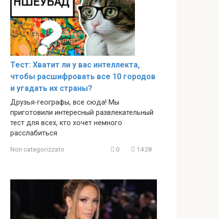
Тест: Хватит ли у вас интеллекта,
чтобы расшифровать все 10 городов
и угадать их страны?
Друзья-географы, все сюда! Мы
приготовили интересный развлекательный
тест для всех, кто хочет немного
расслабиться
Non categorizzato
0
1428