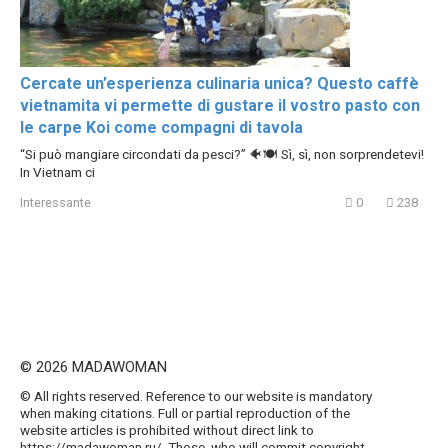
Cercate un’esperienza culinaria unica? Questo caffè
vietnamita vi permette di gustare il vostro pasto con
le carpe Koi come compagni di tavola
“Si può mangiare circondati da pesci?” 🐠🍽️ Sì, sì, non sorprendetevi!
In Vietnam ci
Interessante
0
238
© 2026 MADAWOMAN
© All rights reserved. Reference to our website is mandatory
when making citations. Full or partial reproduction of the
website articles is prohibited without direct link to
https://madawoman.ru/. Those, who will commit copyright