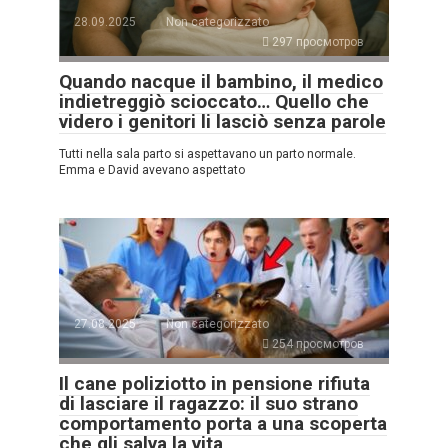
28.09.2025
Non categorizzato
297 просмотров
Quando nacque il bambino, il medico
indietreggiò scioccato… Quello che
videro i genitori li lasciò senza parole
Tutti nella sala parto si aspettavano un parto normale.
Emma e David avevano aspettato
27.08.2025
Non categorizzato
254 просмотров
Il cane poliziotto in pensione rifiuta
di lasciare il ragazzo: il suo strano
comportamento porta a una scoperta
che gli salva la vita