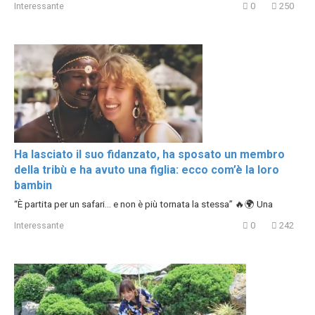
Interessante
0
250
Ha lasciato il suo fidanzato, ha sposato un membro
della tribù e ha avuto una figlia: ecco com’è la loro
bambin
“È partita per un safari… e non è più tornata la stessa” 🔥🌍 Una
Interessante
0
242