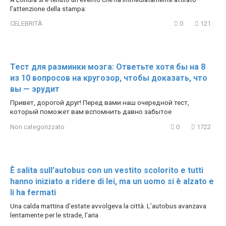
l’attenzione della stampa:
CELEBRITÀ
0
121
Тест для разминки мозга: Ответьте хотя бы на 8
из 10 вопросов на кругозор, чтобы доказать, что
вы — эрудит
Привет, дорогой друг! Перед вами наш очередной тест,
который поможет вам вспомнить давно забытое
Non categorizzato
0
1722
È salita sull’autobus con un vestito scolorito e tutti
hanno iniziato a ridere di lei, ma un uomo si è alzato e
li ha fermati
Una calda mattina d’estate avvolgeva la città. L’autobus avanzava
lentamente per le strade, l’aria