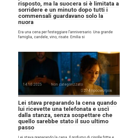
risposto, ma la suocera si è limitata a
sorridere e un minuto dopo tutti i
commensali guardavano solo la
nuora
Era una cena per festeggiare l’anniversario. Una grande
famiglia, candele, vino, risate. Emilia si
14.10.2025
Non categorizzato
274 просмотров
Lei stava preparando la cena quando
lui ricevette una telefonata e uscì
dalla stanza, senza sospettare che
quello sarebbe stato il suo ultimo
passo
Lei stava preparando la cena. Il profumo di cipolle fritte e