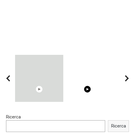
15:40
00:54
Ricerca
Trying BOLLYWOOD
Shocking illusion - Pretty
Celebrities REAL MAKEUP
celebrities turn ugly!
Ricerca
Hacks