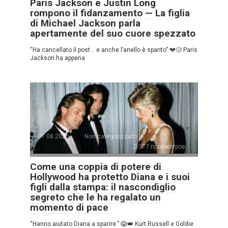
Paris Jackson e Justin Long
rompono il fidanzamento — La figlia
di Michael Jackson parla
apertamente del suo cuore spezzato
“Ha cancellato il post… e anche l’anello è sparito” 💔😢 Paris
Jackson ha appena
01.08.2025
Non categorizzato
377 просмотров
Come una coppia di potere di
Hollywood ha protetto Diana e i suoi
figli dalla stampa: il nascondiglio
segreto che le ha regalato un
momento di pace
“Hanno aiutato Diana a sparire.” 😱👑 Kurt Russell e Goldie