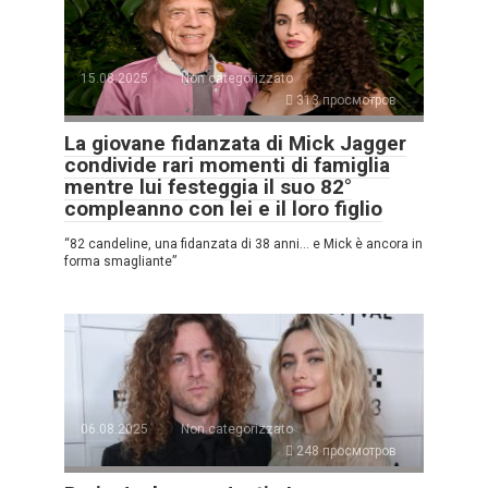
15.08.2025
Non categorizzato
313 просмотров
La giovane fidanzata di Mick Jagger
condivide rari momenti di famiglia
mentre lui festeggia il suo 82°
compleanno con lei e il loro figlio
“82 candeline, una fidanzata di 38 anni… e Mick è ancora in
forma smagliante”
06.08.2025
Non categorizzato
248 просмотров