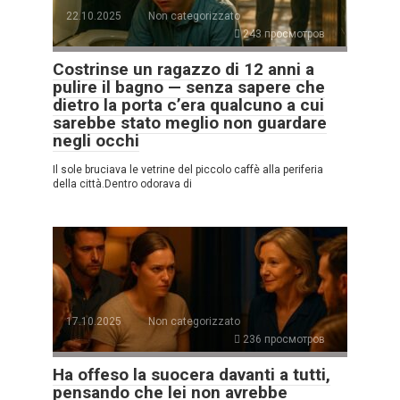
22.10.2025
Non categorizzato
243 просмотров
Costrinse un ragazzo di 12 anni a
pulire il bagno — senza sapere che
dietro la porta c’era qualcuno a cui
sarebbe stato meglio non guardare
negli occhi
Il sole bruciava le vetrine del piccolo caffè alla periferia
della città.Dentro odorava di
17.10.2025
Non categorizzato
236 просмотров
Ha offeso la suocera davanti a tutti,
pensando che lei non avrebbe