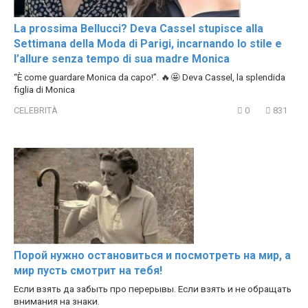
La prossima Bellucci? Deva Cassel stupisce alla
Settimana della Moda di Parigi, incarnando lo stile e
l’allure senza tempo di sua madre Monica
“È come guardare Monica da capo!”. 🔥🤩 Deva Cassel, la splendida
figlia di Monica
CELEBRITÀ
0
831
Порой нужно остановиться и посмотреть на мир, а
мир пусть смотрит на тебя!
Если взять да забыть про перерывы. Если взять и не обращать
внимания на знаки.