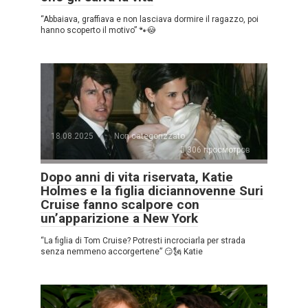
“Abbaiava, graffiava e non lasciava dormire il ragazzo, poi
hanno scoperto il motivo” 🐾😳
18.08.2025
Non categorizzato
306 просмотров
Dopo anni di vita riservata, Katie
Holmes e la figlia diciannovenne Suri
Cruise fanno scalpore con
un’apparizione a New York
“La figlia di Tom Cruise? Potresti incrociarla per strada
senza nemmeno accorgertene” 😏🗽 Katie