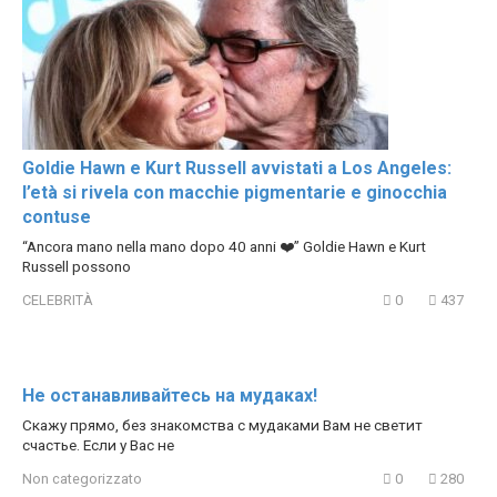
Goldie Hawn e Kurt Russell avvistati a Los Angeles:
l’età si rivela con macchie pigmentarie e ginocchia
contuse
“Ancora mano nella mano dopo 40 anni ❤️” Goldie Hawn e Kurt
Russell possono
CELEBRITÀ
0
437
Не останавливайтесь на мудаках!
Скажу прямо, без знакомства с мудаками Вам не светит
счастье. Если у Вас не
Non categorizzato
0
280