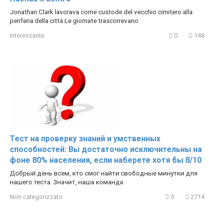
Jonathan Clark lavorava come custode del vecchio cimitero alla
periferia della città.Le giornate trascorrevano
Interessante
0
148
Тест на проверку знаний и умственных
способностей: Вы достаточно исключительны на
фоне 80% населения, если наберете хотя бы 8/10
Добрый день всем, кто смог найти свободные минутки для
нашего теста. Значит, наша команда
Non categorizzato
0
2714