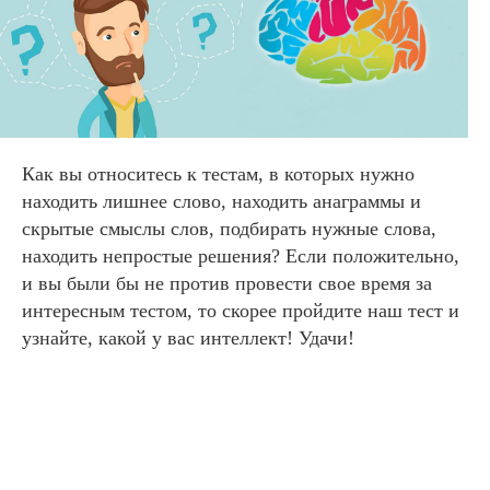
Как вы относитесь к тестам, в которых нужно
находить лишнее слово, находить анаграммы и
скрытые смыслы слов, подбирать нужные слова,
находить непростые решения? Если положительно,
и вы были бы не против провести свое время за
интересным тестом, то скорее пройдите наш тест и
узнайте, какой у вас интеллект! Удачи!