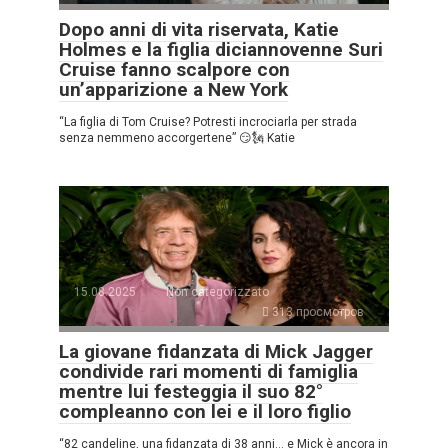
Dopo anni di vita riservata, Katie
Holmes e la figlia diciannovenne Suri
Cruise fanno scalpore con
un’apparizione a New York
“La figlia di Tom Cruise? Potresti incrociarla per strada
senza nemmeno accorgertene” 😏🗽 Katie
15.08.2025
Non categorizzato
313 просмотров
La giovane fidanzata di Mick Jagger
condivide rari momenti di famiglia
mentre lui festeggia il suo 82°
compleanno con lei e il loro figlio
“82 candeline, una fidanzata di 38 anni… e Mick è ancora in