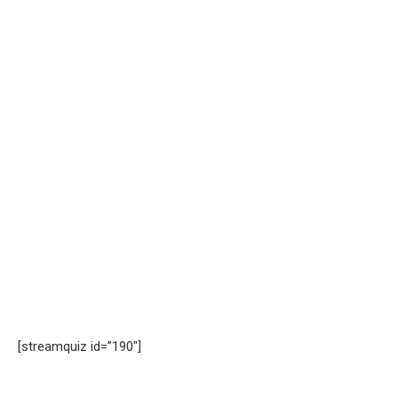
[streamquiz id=”190″]