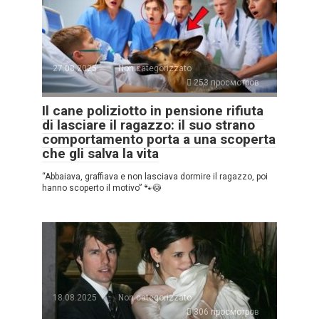
27.08.2025
Non categorizzato
253 просмотров
Il cane poliziotto in pensione rifiuta
di lasciare il ragazzo: il suo strano
comportamento porta a una scoperta
che gli salva la vita
“Abbaiava, graffiava e non lasciava dormire il ragazzo, poi
hanno scoperto il motivo” 🐾😳
18.08.2025
Non categorizzato
306 просмотров