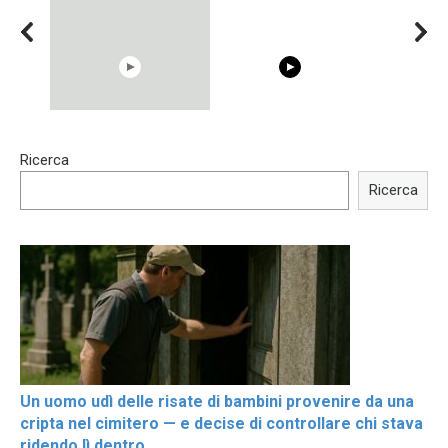
15:40
00:54
Ricerca
Trying BOLLYWOOD
Shocking illusion - Pretty
Celebrities REAL MAKEUP
celebrities turn ugly!
Ricerca
Hacks
Un uomo udì delle risate di bambini provenire da una
cripta nel cimitero — e decise di controllare chi stava
ridendo lì dentro