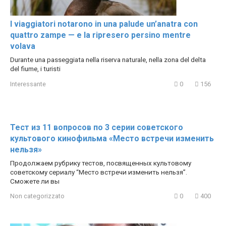
I viaggiatori notarono in una palude un’anatra con
quattro zampe — e la ripresero persino mentre
volava
Durante una passeggiata nella riserva naturale, nella zona del delta
del fiume, i turisti
Interessante
0
156
Тест из 11 вопросов по 3 серии советского
культового кинофильма «Место встречи изменить
нельзя»
Продолжаем рубрику тестов, посвященных культовому
советскому сериалу “Место встречи изменить нельзя”.
Сможете ли вы
Non categorizzato
0
400