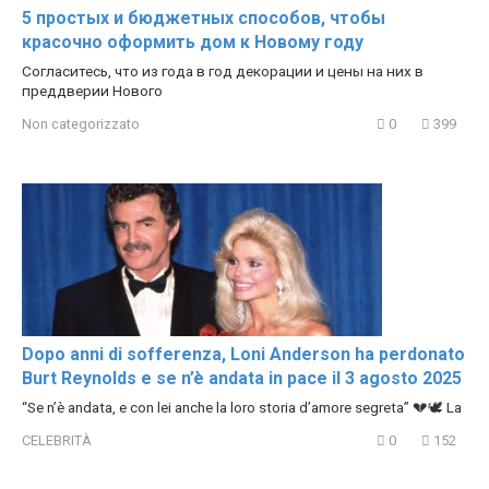
5 простых и бюджетных способов, чтобы
красочно оформить дом к Новому году
Согласитесь, что из года в год декорации и цены на них в
преддверии Нового
Non categorizzato
0
399
Dopo anni di sofferenza, Loni Anderson ha perdonato
Burt Reynolds e se n’è andata in pace il 3 agosto 2025
“Se n’è andata, e con lei anche la loro storia d’amore segreta” 💔🕊️ La
CELEBRITÀ
0
152