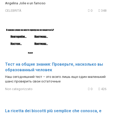
Angelina Jolie e un famoso
CELEBRITÀ
0
348
Тест на общие знания: Проверьте, насколько вы
образованный человек
Наш сегодняшний тест – это всего лишь еще один маленький
шанс проверить свои остаточные
Non categorizzato
0
426
La ricetta dei biscotti più semplice che conosca, e