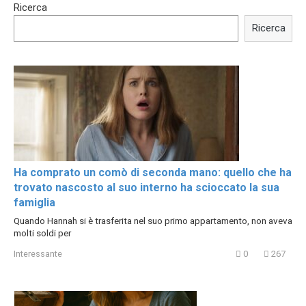
Ricerca
Trying BOLLYWOOD
Shocking illusion - Pretty
Celebrities REAL MAKEUP
celebrities turn ugly!
Ricerca
Hacks
Ha comprato un comò di seconda mano: quello che ha
trovato nascosto al suo interno ha scioccato la sua
famiglia
Quando Hannah si è trasferita nel suo primo appartamento, non aveva
molti soldi per
Interessante
0
267