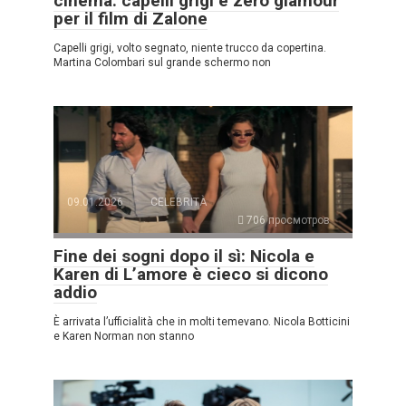
cinema: capelli grigi e zero glamour
per il film di Zalone
Capelli grigi, volto segnato, niente trucco da copertina.
Martina Colombari sul grande schermo non
09.01.2026
CELEBRITÀ
706 просмотров
Fine dei sogni dopo il sì: Nicola e
Karen di L’amore è cieco si dicono
addio
È arrivata l’ufficialità che in molti temevano. Nicola Botticini
e Karen Norman non stanno