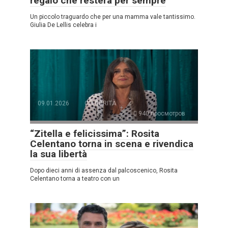
regalo che resterà per sempre
Un piccolo traguardo che per una mamma vale tantissimo.
Giulia De Lellis celebra i
09.01.2026
CELEBRITÀ
940 просмотров
“Zitella e felicissima”: Rosita
Celentano torna in scena e rivendica
la sua libertà
Dopo dieci anni di assenza dal palcoscenico, Rosita
Celentano torna a teatro con un