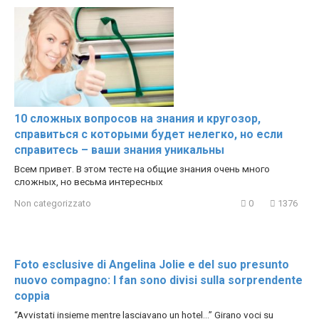
10 сложных вопросов на знания и кругозор,
справиться с которыми будет нелегко, но если
справитесь – ваши знания уникальны
Всем привет. В этом тесте на общие знания очень много
сложных, но весьма интересных
Non categorizzato
0
1376
Foto esclusive di Angelina Jolie e del suo presunto
nuovo compagno: I fan sono divisi sulla sorprendente
coppia
“Avvistati insieme mentre lasciavano un hotel…” Girano voci su