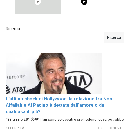
00:54
15:40
Ricerca
Shocking illusion - Pretty
Trying BOLLYWOOD
celebrities turn ugly!
Celebrities REAL MAKEUP
Ricerca
Hacks
L’ultimo shock di Hollywood: la relazione tra Noor
Alfallah e Al Pacino è dettata dall’amore o da
qualcosa di più?
“83 anni e 29″ 😲💔 I fan sono scioccati e si chiedono: cosa potrebbe
CELEBRITÀ
0
1091