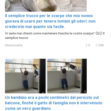
Il semplice trucco per le scarpe che mio nonno
giurava di usare per tenere lontani gli odori: non
crederete mai quanto sia facile.
Vi siete mai chiesti come mantenere fresche le vostre scarpe? 🤔😕 Il
semplice trucco
Interessante
0
308
Un bambino era a pochi centimetri dal pericolo sul
balcone, finché il gatto di famiglia non è intervenuto
come un vero guardiano