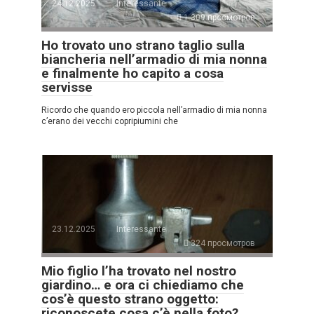
24.12.2025
Interessante
1.309 просмотров
Ho trovato uno strano taglio sulla
biancheria nell’armadio di mia nonna
e finalmente ho capito a cosa
servisse
Ricordo che quando ero piccola nell’armadio di mia nonna
c’erano dei vecchi copripiumini che
23.12.2025
Interessante
324 просмотров
Mio figlio l’ha trovato nel nostro
giardino… e ora ci chiediamo che
cos’è questo strano oggetto:
riconoscete cosa c’è nella foto?