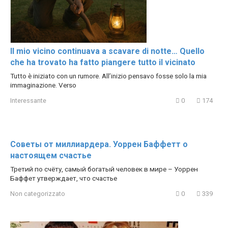
Il mio vicino continuava a scavare di notte… Quello
che ha trovato ha fatto piangere tutto il vicinato
Tutto è iniziato con un rumore. All’inizio pensavo fosse solo la mia
immaginazione. Verso
Interessante
0
174
Советы от миллиардера. Уоррен Баффетт о
настоящем счастье
Третий по счёту, самый богатый человек в мире – Уоррен
Баффет утверждает, что счастье
Non categorizzato
0
339