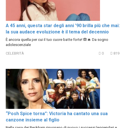
A 45 anni, questa star degli anni ’90 brilla più che mai:
la sua audace evoluzione è il tema del decennio
È ancora quella per cui il tuo cuore batte forte! 🙈🔥 Da sogno
adolescenziale
CELEBRITÀ
0
819
“Posh Spice torna”: Victoria ha cantato una sua
canzone insieme al figlio
Nella casa dei Beckham risuonano di nuovo i successi leggendari e