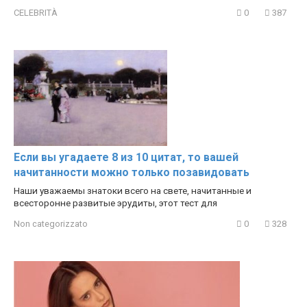
CELEBRITÀ
0
387
Если вы угадаете 8 из 10 цитат, то вашей
начитанности можно только позавидовать
Наши уважаемы знатоки всего на свете, начитанные и
всесторонне развитые эрудиты, этот тест для
Non categorizzato
0
328