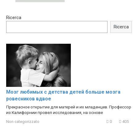
00:54
15:40
Ricerca
Shocking illusion - Pretty
Trying BOLLYWOOD
celebrities turn ugly!
Celebrities REAL MAKEUP
Ricerca
Hacks
Мозг любимых с детства детей больше мозга
ровесников вдвое
Прекрасное открытие для матерей и их младенцев. Профессор
из Калифорнии провел исследования, на основе
Non categorizzato
0
405