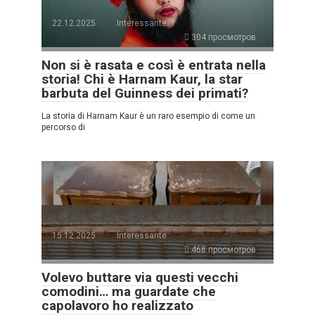
22.12.2025
Interessante
304 просмотров
Non si è rasata e così è entrata nella
storia! Chi è Harnam Kaur, la star
barbuta del Guinness dei primati?
La storia di Harnam Kaur è un raro esempio di come un
percorso di
15.12.2025
Interessante
468 просмотров
Volevo buttare via questi vecchi
comodini… ma guardate che
capolavoro ho realizzato