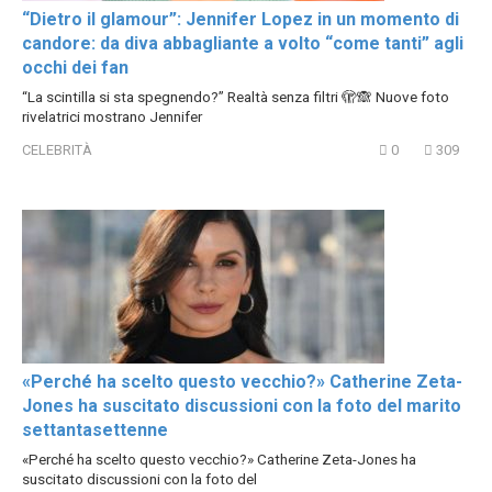
“Dietro il glamour”: Jennifer Lopez in un momento di
candore: da diva abbagliante a volto “come tanti” agli
occhi dei fan
“La scintilla si sta spegnendo?” Realtà senza filtri 🫣🙈 Nuove foto
rivelatrici mostrano Jennifer
CELEBRITÀ
0
309
«Perché ha scelto questo vecchio?» Catherine Zeta-
Jones ha suscitato discussioni con la foto del marito
settantasettenne
«Perché ha scelto questo vecchio?» Catherine Zeta-Jones ha
suscitato discussioni con la foto del