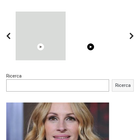
15:40
00:54
Ricerca
Trying BOLLYWOOD
Shocking illusion - Pretty
Celebrities REAL MAKEUP
celebrities turn ugly!
Ricerca
Hacks