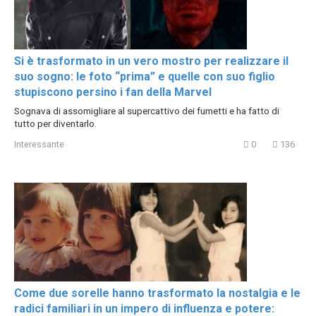
Si è trasformato in un vero mostro per realizzare il
suo sogno: le foto “prima” e quelle con suo figlio
stupiscono persino i fan della Marvel
Sognava di assomigliare al supercattivo dei fumetti e ha fatto di
tutto per diventarlo.
Interessante
0
136
Come due sorelle hanno trasformato la nostalgia e le
radici familiari in un impero di influenza e potere: