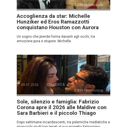
1.036 просмотров
Accoglienza da star: Michelle
Hunziker ed Eros Ramazzotti
conquistano Houston con Aurora
Un sogno che prende forma davanti agli occhi, tra
emozione pura e stupore. Michelle
09.01.2026
CELEBRITÀ
899 просмотров
Sole, silenzio e famiglia: Fabrizio
Corona apre il 2026 alle Maldive con
Sara Barbieri e il piccolo Thiago
Dopo settimane incandescenti, tra polemiche mediatiche e
strascichi giudiziari legati al suo progetto Falsissimo,