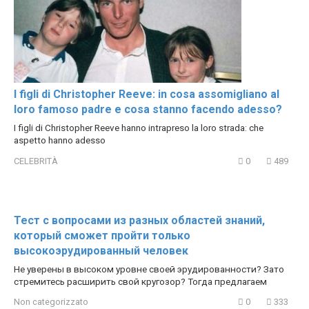
I figli di Christopher Reeve: in cosa assomigliano al
loro famoso padre e cosa stanno facendo adesso?
I figli di Christopher Reeve hanno intrapreso la loro strada: che
aspetto hanno adesso
CELEBRITÀ
0
489
Тест c вопросами из разных областей знаний,
который сможет пройти только
высокоэрудированный человек
Не уверены в высоком уровне своей эрудированности? Зато
стремитесь расширить свой кругозор? Тогда предлагаем
Non categorizzato
0
333