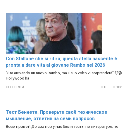
Con Stallone che si ritira, questa stella nascente è
pronta a dare vita al giovane Rambo nel 2026
“Sta arrivando un nuovo Rambo, ma il suo volto vi sorprenderà” 💥🎬
Hollywood ha
CELEBRITÀ
0
186
Тест Беннета. Проверьте своё техническое
мышление, ответив на семь вопросов
Всем привет! До сих пор у нас были тесты по литературе, по