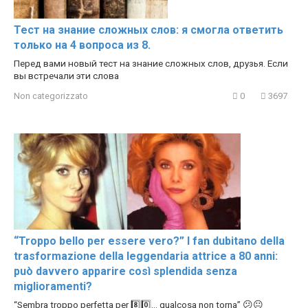
Тест на знание сложных слов: я смогла ответить
только на 4 вопроса из 8.
Перед вами новый тест на знание сложных слов, друзья. Если
вы встречали эти слова
Non categorizzato
0
3697
“Troppo bello per essere vero?” I fan dubitano della
trasformazione della leggendaria attrice a 80 anni:
può davvero apparire così splendida senza
miglioramenti?
“Sembra troppo perfetta per 8️⃣0️⃣… qualcosa non torna” 😕😐