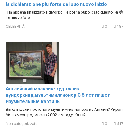
la dichiarazione più forte del suo nuovo inizio
“Ha appena finalizzato il divorzio… e poi ha pubblicato questo” 🔥😳
Le nuove foto
CELEBRITÀ
0
187
Английский мальчик- художник
вундеркинд,мультимиллионер.С 5 лет пишет
изумительные картины
Вы слышали про юного мультимиллионера из Англии? Кирон
Уильямсон родился в 2002-ом году. Юный
Non categorizzato
0
517