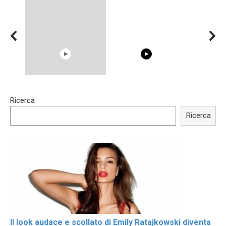
15:40
00:54
Ricerca
Trying BOLLYWOOD
Shocking illusion - Pretty
Celebrities REAL MAKEUP
celebrities turn ugly!
Ricerca
Hacks
Il look audace e scollato di Emily Ratajkowski diventa