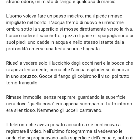
strano odore, un misto di fango e qualcosa di marcio.
L’uomo voleva fare un passo indietro, ma il piede rimase
impigliato nel bordo. L’acqua tremò di nuovo e un’enorme
ombra sotto la superficie si mosse direttamente verso la riva.
Lasciò cadere il sacchetto, i pezzi di pane si sparpagliarono ai
suoi piedi, uno cadde in acqua e nello stesso istante dalla
profondità emerse una testa scura e bagnata.
Riuscì a vedere solo il luccichio degli occhi neri e la bocca che
si apriva lentamente, prima che l’acqua esplodesse di nuovo
in uno spruzzo. Gocce di fango gli colpirono il viso, poi tutto
tornò tranquillo.
Rimase immobile, senza respirare, guardando la superficie
nera dove “quella cosa” era appena scomparsa. Tutto intorno
era silenzioso. Nemmeno gli uccelli cantavano.
Il telefono che aveva posato accanto a sé continuava a
registrare il video. Nell’ultimo fotogramma si vedevano le
onde che si propagavano sulla superficie dell’acqua e, sotto di