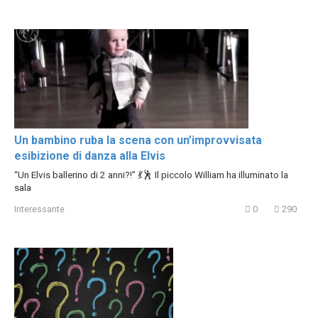
Un bambino ruba la scena con un’improvvisata
esibizione di danza alla Elvis
“Un Elvis ballerino di 2 anni?!” 💃🕺 Il piccolo William ha illuminato la
sala
Interessante
0
290