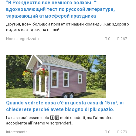
“В Рождество все немного волхвы…”:
вдохновляющий тест по русской литературе,
заражающий атмосферой праздника
Друзья, всем большой привет от нашей команды! Как здорово
видеть вас здесь, на нашей
Non categorizzato
0
267
Quando vedrete cosa c’è in questa casa di 15 m², vi
chiederete perché avete bisogno di più spazio.
La casa può essere solo 1️⃣5️⃣ metri quadrati, ma l’atmosfera
accogliente all’interno vi sorprenderà!
Interessante
0
279