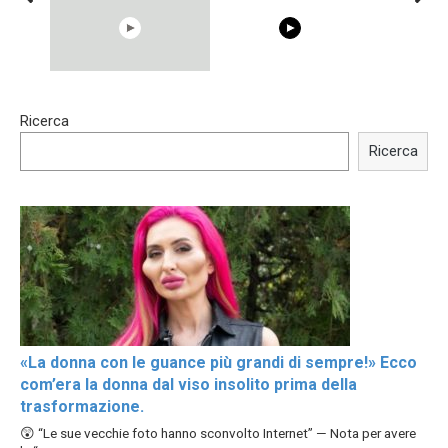
00:54
15:40
Ricerca
Shocking illusion - Pretty
Trying BOLLYWOOD
celebrities turn ugly!
Celebrities REAL MAKEUP
Ricerca
Hacks
«La donna con le guance più grandi di sempre!» Ecco
com’era la donna dal viso insolito prima della
trasformazione.
😲 “Le sue vecchie foto hanno sconvolto Internet” — Nota per avere