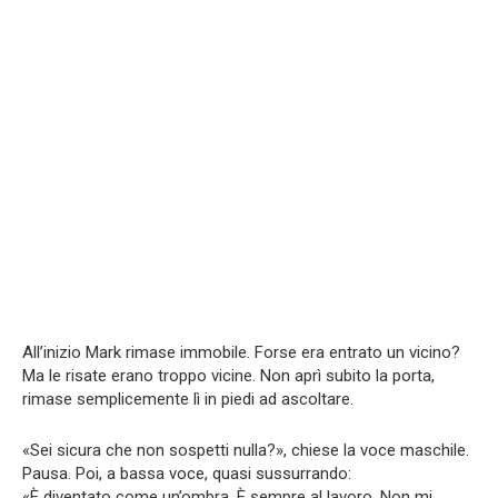
All’inizio Mark rimase immobile. Forse era entrato un vicino?
Ma le risate erano troppo vicine. Non aprì subito la porta,
rimase semplicemente lì in piedi ad ascoltare.
«Sei sicura che non sospetti nulla?», chiese la voce maschile.
Pausa. Poi, a bassa voce, quasi sussurrando:
«È diventato come un’ombra. È sempre al lavoro. Non mi