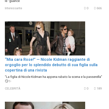
le “guance
Interessante
0
666
“Mia cara Rose!” — Nicole Kidman raggiante di
orgoglio per lo splendido debutto di sua figlia sulla
copertina di una rivista
“La figlia di Nicole Kidman ha appena rubato la scena e la passerella”
😏✨
CELEBRITÀ
0
189