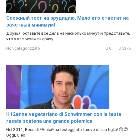
Сложный тест на эрудицию. Мало кто ответит на
зачетный минимум❗️
Друзья, оставьте все дела на несколько минут и представьте,
что у вас экзамен сразу
Non categorizzato
0
5376
Il 12enne vegetariano di Schwimmer con la testa
rasata scatena una grande polemica
Nel 2011, Ross di *Amici* ha festeggiato l’arrivo di sua figlia! 😲😍
Oggi, Cleo