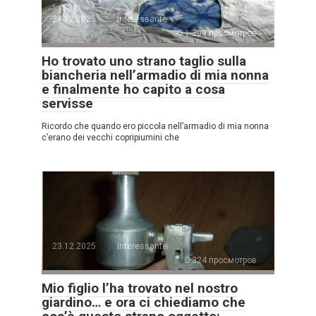
24.12.2025
Interessante
1.309 просмотров
Ho trovato uno strano taglio sulla
biancheria nell’armadio di mia nonna
e finalmente ho capito a cosa
servisse
Ricordo che quando ero piccola nell’armadio di mia nonna
c’erano dei vecchi copripiumini che
23.12.2025
Interessante
324 просмотров
Mio figlio l’ha trovato nel nostro
giardino… e ora ci chiediamo che