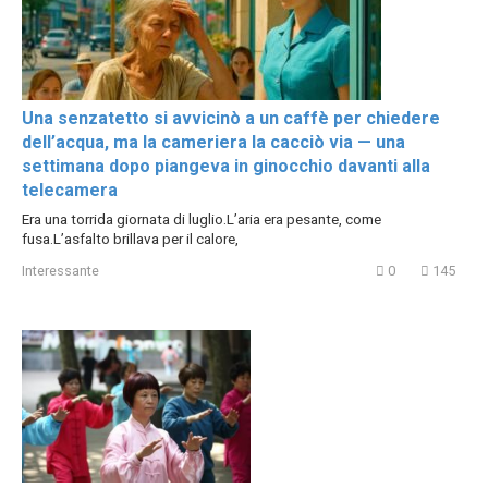
Una senzatetto si avvicinò a un caffè per chiedere
dell’acqua, ma la cameriera la cacciò via — una
settimana dopo piangeva in ginocchio davanti alla
telecamera
Era una torrida giornata di luglio.L’aria era pesante, come
fusa.L’asfalto brillava per il calore,
Interessante
0
145