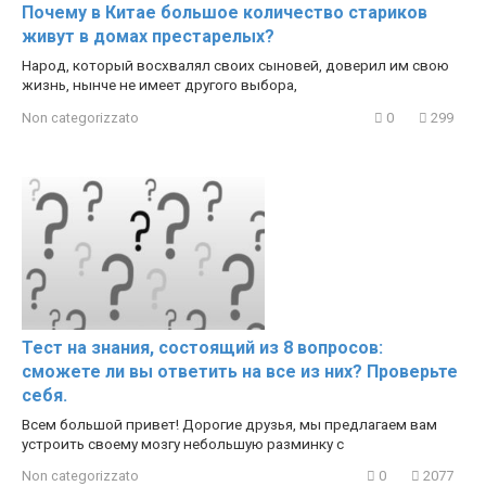
Почему в Китае большое количество стариков
живут в домах престарелых?
Народ, который восхвалял своих сыновей, доверил им свою
жизнь, нынче не имеет другого выбора,
Non categorizzato
0
299
Тест на знания, состоящий из 8 вопросов:
сможете ли вы ответить на все из них? Проверьте
себя.
Всем большой привет! Дорогие друзья, мы предлагаем вам
устроить своему мозгу небольшую разминку с
Non categorizzato
0
2077