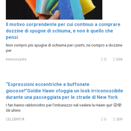
Il motivo sorprendente per cui continuo a comprare
dozzine di spugne di schiuma, e non è quello che
pensi
Non compro più spugne di schiuma per i piatti, ne compro a dozzine
per
Interessante
0
638
“Espressioni eccentriche e buffonate
giocose!”Goldie Hawn sfoggia un look irriconoscibile
durante una passeggiata per le strade di New York
I fan hanno rabbrividito per l’imbarazzo nel vedere la Hawn qui! 😲🫣
Gli ultimi
CELEBRITÀ
0
509