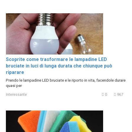
Scoprite come trasformare le lampadine LED
bruciate in luci di lunga durata che chiunque può
riparare
Prendo le lampadine LED bruciate e le riporto in vita, facendole durare
quasi per
Interessante
0
967