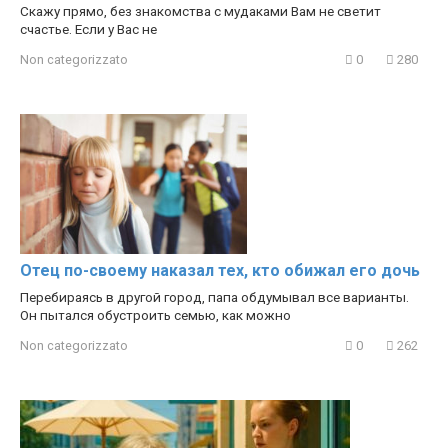
Скажу прямо, без знакомства с мудаками Вам не светит
счастье. Если у Вас не
Non categorizzato
0
280
Отец по-своему наказал тех, кто обижал его дочь
Перебираясь в другой город, папа обдумывал все варианты.
Он пытался обустроить семью, как можно
Non categorizzato
0
262