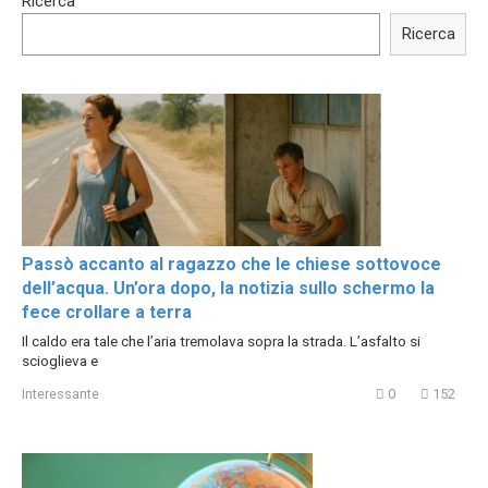
Ricerca
Trying BOLLYWOOD
Shocking illusion - Pretty
Celebrities REAL MAKEUP
celebrities turn ugly!
Ricerca
Hacks
Passò accanto al ragazzo che le chiese sottovoce
dell’acqua. Un’ora dopo, la notizia sullo schermo la
fece crollare a terra
Il caldo era tale che l’aria tremolava sopra la strada. L’asfalto si
scioglieva e
Interessante
0
152