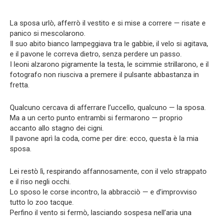
La sposa urlò, afferrò il vestito e si mise a correre — risate e
panico si mescolarono.
Il suo abito bianco lampeggiava tra le gabbie, il velo si agitava,
e il pavone le correva dietro, senza perdere un passo.
I leoni alzarono pigramente la testa, le scimmie strillarono, e il
fotografo non riusciva a premere il pulsante abbastanza in
fretta.
Qualcuno cercava di afferrare l’uccello, qualcuno — la sposa.
Ma a un certo punto entrambi si fermarono — proprio
accanto allo stagno dei cigni.
Il pavone aprì la coda, come per dire: ecco, questa è la mia
sposa.
Lei restò lì, respirando affannosamente, con il velo strappato
e il riso negli occhi.
Lo sposo le corse incontro, la abbracciò — e d’improvviso
tutto lo zoo tacque.
Perfino il vento si fermò, lasciando sospesa nell’aria una