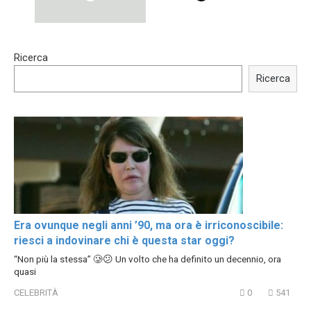
00:54
15:40
Ricerca
Shocking illusion - Pretty
Trying BOLLYWOOD
celebrities turn ugly!
Celebrities REAL MAKEUP
Ricerca
Hacks
Era ovunque negli anni ’90, ma ora è irriconoscibile:
riesci a indovinare chi è questa star oggi?
“Non più la stessa” 🥲😕 Un volto che ha definito un decennio, ora
quasi
CELEBRITÀ
0
541