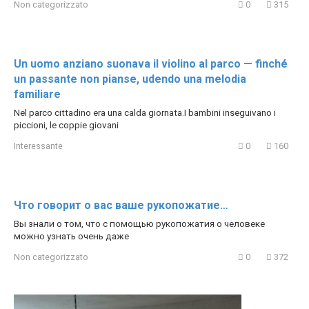
Non categorizzato
0
315
Un uomo anziano suonava il violino al parco — finché
un passante non pianse, udendo una melodia
familiare
Nel parco cittadino era una calda giornata.I bambini inseguivano i
piccioni, le coppie giovani
Interessante
0
160
Что говорит о вас ваше рукопожатие…
Вы знали о том, что с помощью рукопожатия о человеке
можно узнать очень даже
Non categorizzato
0
372