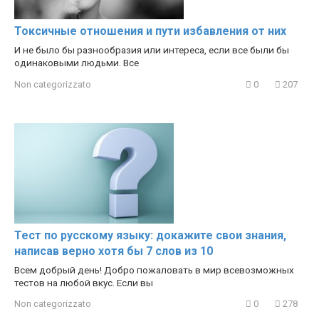
Токсичные отношения и пути избавления от них
И не было бы разнообразия или интереса, если все были бы
одинаковыми людьми. Все
Non categorizzato
0
207
Тест по русскому языку: докажите свои знания,
написав верно хотя бы 7 слов из 10
Всем добрый день! Добро пожаловать в мир всевозможных
тестов на любой вкус. Если вы
Non categorizzato
0
278