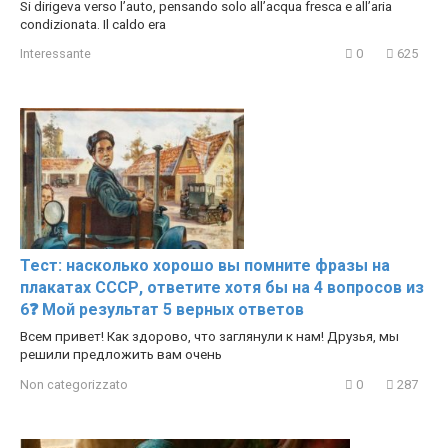
Si dirigeva verso l’auto, pensando solo all’acqua fresca e all’aria
condizionata. Il caldo era
Interessante
0
625
Тест: насколько хорошо вы помните фразы на
плакатах СССР, ответите хотя бы на 4 вопросов из
6❓ Мой результат 5 верных ответов
Всем привет! Как здорово, что заглянули к нам! Друзья, мы
решили предложить вам очень
Non categorizzato
0
287