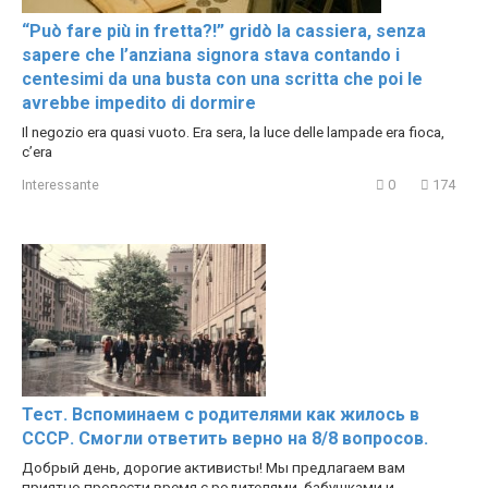
“Può fare più in fretta?!” gridò la cassiera, senza
sapere che l’anziana signora stava contando i
centesimi da una busta con una scritta che poi le
avrebbe impedito di dormire
Il negozio era quasi vuoto. Era sera, la luce delle lampade era fioca,
c’era
Interessante
0
174
Тест. Вспоминаем с родителями как жилось в
СССР. Смогли ответить верно на 8/8 вопросов.
Добрый день, дорогие активисты! Мы предлагаем вам
приятно провести время с родителями, бабушками и