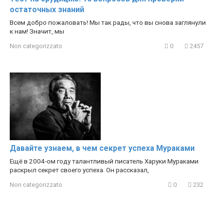
остаточных знаний
Всем добро пожаловать! Мы так рады, что вы снова заглянули
к нам! Значит, мы
Non categorizzato
0
2457
Давайте узнаем, в чем секрет успеха Мураками
Ещё в 2004-ом году талантливый писатель Харуки Мураками
раскрыл секрет своего успеха. Он рассказал,
Non categorizzato
0
232