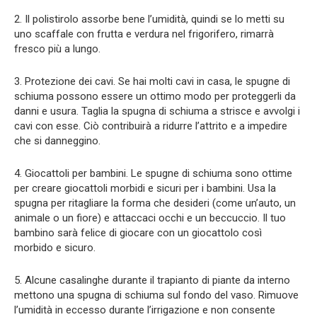
2. Il polistirolo assorbe bene l’umidità, quindi se lo metti su
uno scaffale con frutta e verdura nel frigorifero, rimarrà
fresco più a lungo.
3. Protezione dei cavi. Se hai molti cavi in ​​casa, le spugne di
schiuma possono essere un ottimo modo per proteggerli da
danni e usura. Taglia la spugna di schiuma a strisce e avvolgi i
cavi con esse. Ciò contribuirà a ridurre l’attrito e a impedire
che si danneggino.
4. Giocattoli per bambini. Le spugne di schiuma sono ottime
per creare giocattoli morbidi e sicuri per i bambini. Usa la
spugna per ritagliare la forma che desideri (come un’auto, un
animale o un fiore) e attaccaci occhi e un beccuccio. Il tuo
bambino sarà felice di giocare con un giocattolo così
morbido e sicuro.
5. Alcune casalinghe durante il trapianto di piante da interno
mettono una spugna di schiuma sul fondo del vaso. Rimuove
l’umidità in eccesso durante l’irrigazione e non consente