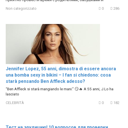
Non categorizzato
0
286
Jennifer Lopez, 55 anni, dimostra di essere ancora
una bomba sexy in bikini – I fan si chiedono: cosa
starà pensando Ben Affleck adesso?
“Ben Affleck si starà mangiando le mani.” 😏🔥 A 55 anni, J.Lo ha
lasciato
CELEBRITÀ
0
182
Тест на эрудицию! 10 вопросов для проверки