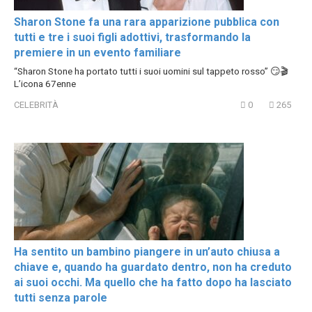
Sharon Stone fa una rara apparizione pubblica con
tutti e tre i suoi figli adottivi, trasformando la
premiere in un evento familiare
“Sharon Stone ha portato tutti i suoi uomini sul tappeto rosso” 😏🎬
L’icona 67enne
CELEBRITÀ
0
265
Ha sentito un bambino piangere in un’auto chiusa a
chiave e, quando ha guardato dentro, non ha creduto
ai suoi occhi. Ma quello che ha fatto dopo ha lasciato
tutti senza parole