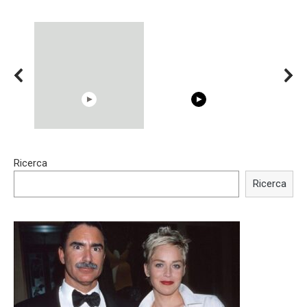
15:40
00:54
Ricerca
Trying BOLLYWOOD
Shocking illusion - Pretty
Celebrities REAL MAKEUP
celebrities turn ugly!
Ricerca
Hacks