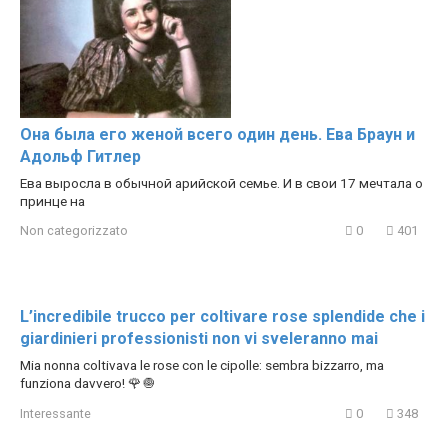
Она была его женой всего один день. Ева Браун и
Адольф Гитлер
Ева выросла в обычной арийской семье. И в свои 17 мечтала о
принце на
Non categorizzato
0
401
L’incredibile trucco per coltivare rose splendide che i
giardinieri professionisti non vi sveleranno mai
Mia nonna coltivava le rose con le cipolle: sembra bizzarro, ma
funziona davvero! 🌹🧅
Interessante
0
348