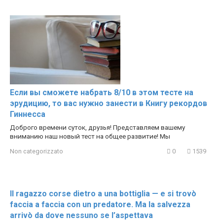
Если вы сможете набрать 8/10 в этом тесте на
эрудицию, то вас нужно занести в Книгу рекордов
Гиннесса
Доброго времени суток, друзья! Представляем вашему
вниманию наш новый тест на общее развитие! Мы
Non categorizzato
0
1539
Il ragazzo corse dietro a una bottiglia — e si trovò
faccia a faccia con un predatore. Ma la salvezza
arrivò da dove nessuno se l’aspettava