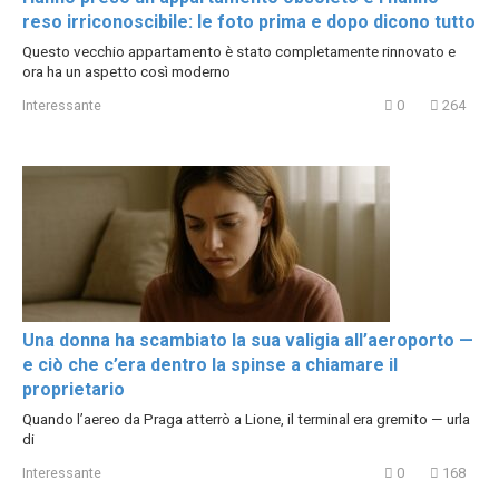
reso irriconoscibile: le foto prima e dopo dicono tutto
Questo vecchio appartamento è stato completamente rinnovato e
ora ha un aspetto così moderno
Interessante
0
264
Una donna ha scambiato la sua valigia all’aeroporto —
e ciò che c’era dentro la spinse a chiamare il
proprietario
Quando l’aereo da Praga atterrò a Lione, il terminal era gremito — urla
di
Interessante
0
168