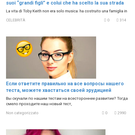
suoi “grandi figli” e colui che ha scelto la sua strada
La vita di Toby Keith non era solo musica: ha costruito una famiglia in
CELEBRITÀ
0
314
Если ответите правильно на все вопросы нашего
теста, можете хвастаться своей эрудицией
Вы скучали по нашим тестам на всестороннее развитие? Тогда
смело проходите наш новый тест,
Non categorizzato
0
2990