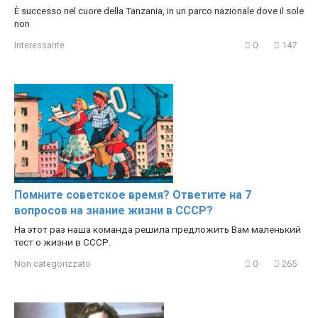
È successo nel cuore della Tanzania, in un parco nazionale dove il sole
non
Interessante
0
147
Помните советское время? Ответите на 7
вопросов на знание жизни в СССР?
На этот раз наша команда решила предложить Вам маленький
тест о жизни в СССР.
Non categorizzato
0
265