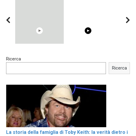
15:40
00:54
Ricerca
Trying BOLLYWOOD
Shocking illusion - Pretty
Celebrities REAL MAKEUP
celebrities turn ugly!
Ricerca
Hacks
La storia della famiglia di Toby Keith: la verità dietro i