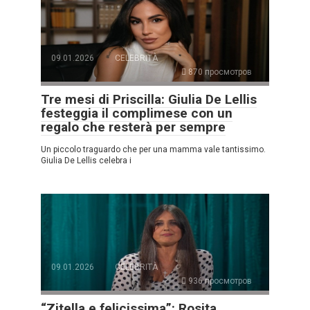
09.01.2026
CELEBRITÀ
870 просмотров
Tre mesi di Priscilla: Giulia De Lellis
festeggia il complimese con un
regalo che resterà per sempre
Un piccolo traguardo che per una mamma vale tantissimo.
Giulia De Lellis celebra i
09.01.2026
CELEBRITÀ
936 просмотров
“Zitella e felicissima”: Rosita