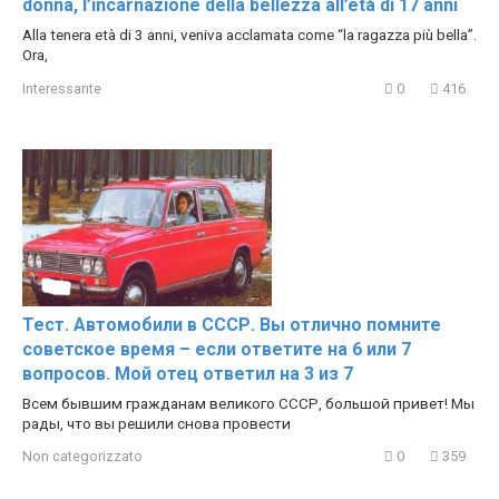
donna, l’incarnazione della bellezza all’età di 17 anni
Alla tenera età di 3 anni, veniva acclamata come “la ragazza più bella”.
Ora,
Interessante
0
416
Тест. Автомобили в СССР. Вы отлично помните
советское время – если ответите на 6 или 7
вопросов. Мой отец ответил на 3 из 7
Всем бывшим гражданам великого СССР, большой привет! Мы
рады, что вы решили снова провести
Non categorizzato
0
359