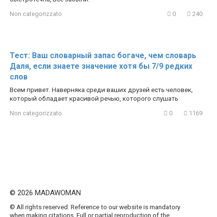
Non categorizzato
0
240
Тест: Ваш словарный запас богаче, чем словарь
Даля, если знаете значение хотя бы 7/9 редких
слов
Всем привет. Наверняка среди ваших друзей есть человек,
который обладает красивой речью, которого слушать
Non categorizzato
0
1169
© 2026 MADAWOMAN
© All rights reserved. Reference to our website is mandatory
when making citations. Full or partial reproduction of the