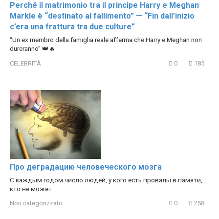
Perché il matrimonio tra il principe Harry e Meghan
Markle è “destinato al fallimento” — “Fin dall’inizio
c’era una frattura tra due culture”
“Un ex membro della famiglia reale afferma che Harry e Meghan non
dureranno” 👑🔥
CELEBRITÀ
0
185
Про деградацию человеческого мозга
С каждым годом число людей, у кого есть провалы в памяти,
кто не может
Non categorizzato
0
258