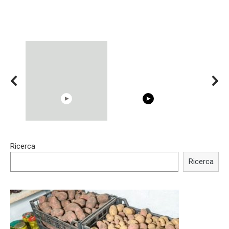
00:54
15:40
Ricerca
Shocking illusion - Pretty
Trying BOLLYWOOD
celebrities turn ugly!
Celebrities REAL MAKEUP
Ricerca
Hacks