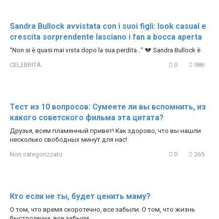
Sandra Bullock avvistata con i suoi figli: look casual e
crescita sorprendente lasciano i fan a bocca aperta
“Non si è quasi mai vista dopo la sua perdita…” 💔 Sandra Bullock è
CELEBRITÀ
0
986
Тест из 10 вопросов: Сумеете ли вы вспомнить, из
какого советского фильма эта цитата?
Друзья, всем пламенный привет! Как здорово, что вы нашли
несколько свободных минут для нас!
Non categorizzato
0
265
Кто если не ты, будет ценить маму?
О том, что время скоротечно, все забыли. О том, что жизнь
быстротечна, все забыли.