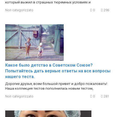
который выжил в страшных тюремных условиях и
Non categorizzato
0
296
Какое было детство в Советском Союзе?
Попытайтесь дать верные ответы на все вопросы
нашего теста.
Дорогие друзья, всем большой привет и добро пожаловать!
Наша коллекция тестов пополнилась новым тестом,
Non categorizzato
0
281