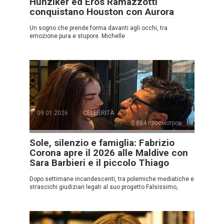
Hunziker ed Eros Ramazzotti
conquistano Houston con Aurora
Un sogno che prende forma davanti agli occhi, tra
emozione pura e stupore. Michelle
09.01.2026
CELEBRITÀ
884 просмотров
Sole, silenzio e famiglia: Fabrizio
Corona apre il 2026 alle Maldive con
Sara Barbieri e il piccolo Thiago
Dopo settimane incandescenti, tra polemiche mediatiche e
strascichi giudiziari legati al suo progetto Falsissimo,