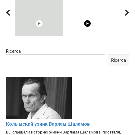
00:54
15:40
Ricerca
Shocking illusion - Pretty
Trying BOLLYWOOD
celebrities turn ugly!
Celebrities REAL MAKEUP
Ricerca
Hacks
Колымский узник Варлам Шаламов
Вы слышали историю жизни Варлама Шаламова, писателя,