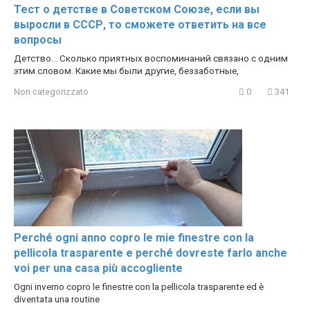
Тест о детстве в Советском Союзе, если вы
выросли в СССР, то сможете ответить на все
вопросы
Детство… Сколько приятных воспоминаний связано с одним
этим словом. Какие мы были другие, беззаботные,
Non categorizzato
0
341
Perché ogni anno copro le mie finestre con la
pellicola trasparente e perché dovreste farlo anche
voi per una casa più accogliente
Ogni inverno copro le finestre con la pellicola trasparente ed è
diventata una routine