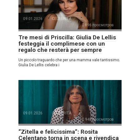
09.01.2026
CELEBRITÀ
896 просмотров
Tre mesi di Priscilla: Giulia De Lellis
festeggia il complimese con un
regalo che resterà per sempre
Un piccolo traguardo che per una mamma vale tantissimo.
Giulia De Lellis celebra i
09.01.2026
CELEBRITÀ
948 просмотров
“Zitella e felicissima”: Rosita
Celentano torna in scena e rivendica