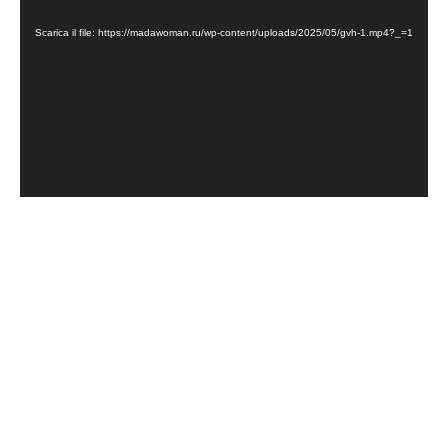
Player
Scarica il file: https://madawoman.ru/wp-content/uploads/2025/05/gvh-1.mp4?_=1