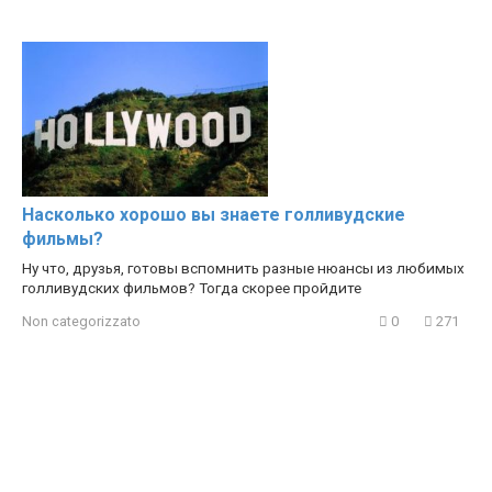
Насколько хорошо вы знаете голливудские
фильмы?
Ну что, друзья, готовы вспомнить разные нюансы из любимых
голливудских фильмов? Тогда скорее пройдите
Non categorizzato
0
271