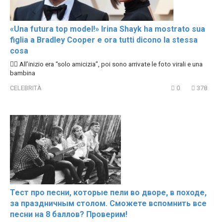
«Una futura top model!» Irina Shayk ha mostrato sua
figlia a Bradley Cooper e ora tutti dicono la stessa
cosa
🕵️‍♀️ All’inizio era “solo amicizia”, poi sono arrivate le foto virali e una
bambina
CELEBRITÀ
0
378
Тест про песни, которые пели во дворе, в походе,
за праздничным столом. Сможете вспомнить все
песни на 8 баллов? Проверим!