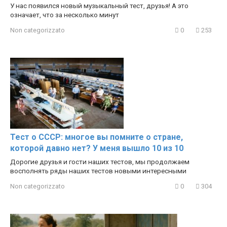
У нас появился новый музыкальный тест, друзья! А это
означает, что за несколько минут
Non categorizzato
0
253
Тест о СССР: многое вы помните о стране,
которой давно нет? У меня вышло 10 из 10
Дорогие друзья и гости наших тестов, мы продолжаем
восполнять ряды наших тестов новыми интересными
Non categorizzato
0
304