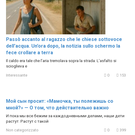
Passò accanto al ragazzo che le chiese sottovoce
dell’acqua. Un’ora dopo, la notizia sullo schermo la
fece crollare a terra
Il caldo era tale che l’aria tremolava sopra la strada. L’asfalto si
scioglieva e
Interessante
0
153
Мой сын просит: «Мамочка, ты полежишь со
мной?» — О том, что действительно важно
И пока мы все бежим за каждодневными делами, наши дети
растут. Растут с такой
Non categorizzato
0
399