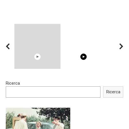
15:40
00:54
Ricerca
Trying BOLLYWOOD
Shocking illusion - Pretty
Celebrities REAL MAKEUP
celebrities turn ugly!
Ricerca
Hacks