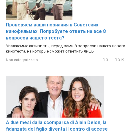
Проверяем ваши познания в Советских
кинофильмах. Попробуете ответь на все 8
вопросов нашего теста?
Уважаемые активисты, перед вами 8 вопросов нашего нового
кинотеста, на которые сможет ответить лишь
Non categorizzato
0
319
A due mesi dalla scomparsa di Alain Delon, la
fidanzata del figlio diventa il centro di accese