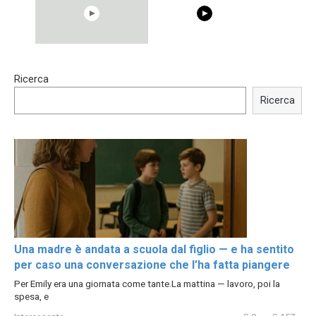
00:54
15:40
Ricerca
Shocking illusion - Pretty
Trying BOLLYWOOD
celebrities turn ugly!
Celebrities REAL MAKEUP
Ricerca
Hacks
Una madre è andata a scuola dal figlio — e ha sentito
per caso una conversazione che l’ha fatta piangere
Per Emily era una giornata come tante.La mattina — lavoro, poi la
spesa, e