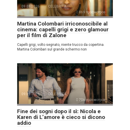
09.01.2026
CELEBRITÀ
869 просмотров
Martina Colombari irriconoscibile al
cinema: capelli grigi e zero glamour
per il film di Zalone
Capelli grigi, volto segnato, niente trucco da copertina.
Martina Colombari sul grande schermo non
09.01.2026
CELEBRITÀ
706 просмотров
Fine dei sogni dopo il sì: Nicola e
Karen di L’amore è cieco si dicono
addio