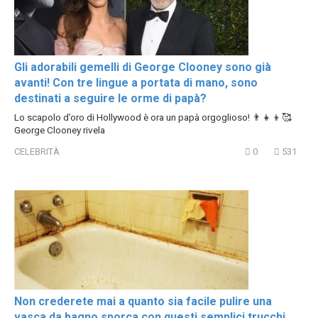
Gli adorabili gemelli di George Clooney sono già
avanti! Con tre lingue a portata di mano, sono
destinati a seguire le orme di papà?
Lo scapolo d’oro di Hollywood è ora un papà orgoglioso! 👨‍👧‍👦🥰
George Clooney rivela
CELEBRITÀ
0
531
Non crederete mai a quanto sia facile pulire una
vasca da bagno sporca con questi semplici trucchi