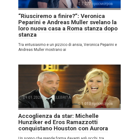
1.277 просмотров
“Riusciremo a finire?”: Veronica
Peparini e Andreas Muller svelano la
loro nuova casa a Roma stanza dopo
stanza
Tra entusiasmo e un pizzico di ansia, Veronica Peparini e
Andreas Muller mostrano ai
09.01.2026
CELEBRITÀ
1.013 просмотров
Accoglienza da star: Michelle
Hunziker ed Eros Ramazzotti
conquistano Houston con Aurora
Un sogno che prende forma davanti agli occhi, tra