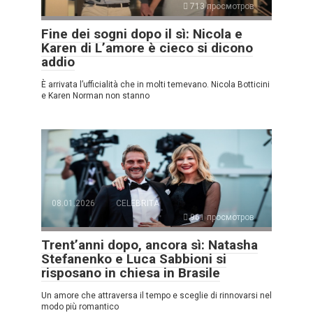
713 просмотров
Fine dei sogni dopo il sì: Nicola e
Karen di L’amore è cieco si dicono
addio
È arrivata l’ufficialità che in molti temevano. Nicola Botticini
e Karen Norman non stanno
08.01.2026
CELEBRITÀ
961 просмотров
Trent’anni dopo, ancora sì: Natasha
Stefanenko e Luca Sabbioni si
risposano in chiesa in Brasile
Un amore che attraversa il tempo e sceglie di rinnovarsi nel
modo più romantico