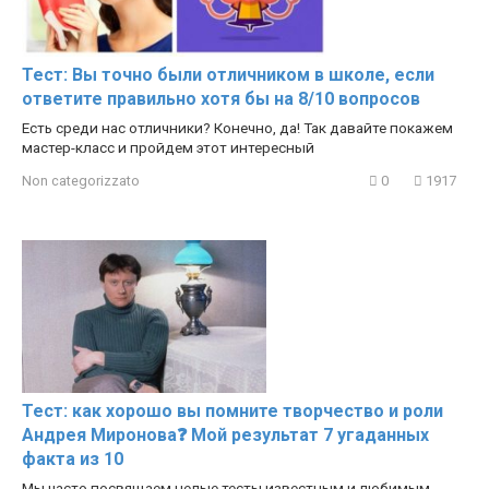
Тест: Вы точно были отличником в школе, если
ответите правильно хотя бы на 8/10 вопросов
Есть среди нас отличники? Конечно, да! Так давайте покажем
мастер-класс и пройдем этот интересный
Non categorizzato
0
1917
Тест: как хорошо вы помните творчество и роли
Андрея Миронова❓ Мой результат 7 угаданных
факта из 10
Мы часто посвящаем целые тесты известным и любимым