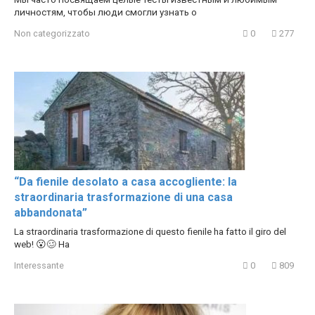
личностям, чтобы люди смогли узнать о
Non categorizzato
0
277
“Da fienile desolato a casa accogliente: la
straordinaria trasformazione di una casa
abbandonata”
La straordinaria trasformazione di questo fienile ha fatto il giro del
web! 😮🥴 Ha
Interessante
0
809