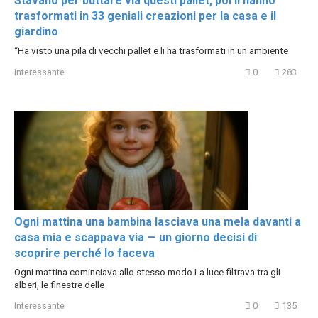
Stavano per buttare via questi pallet, poi li hanno
trasformati in 33 geniali creazioni per la casa e il
giardino
“Ha visto una pila di vecchi pallet e li ha trasformati in un ambiente
Interessante
0
283
Ogni mattina una bambina lasciava una mela davanti a
casa mia e scappava via — un giorno decisi di
scoprire perché lo faceva
Ogni mattina cominciava allo stesso modo.La luce filtrava tra gli
alberi, le finestre delle
Interessante
0
135