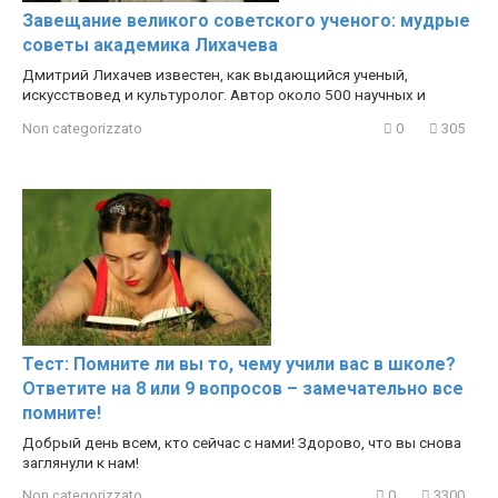
Завещание великого советского ученого: мудрые
советы академика Лихачева
Дмитрий Лихачев известен, как выдающийся ученый,
искусствовед и культуролог. Автор около 500 научных и
Non categorizzato
0
305
Тест: Помните ли вы то, чему учили вас в школе?
Ответите на 8 или 9 вопросов – замечательно все
помните!
Добрый день всем, кто сейчас с нами! Здорово, что вы снова
заглянули к нам!
Non categorizzato
0
3300