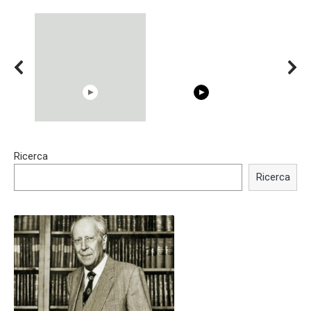
15:40
00:54
Ricerca
Trying BOLLYWOOD
Shocking illusion - Pretty
Celebrities REAL MAKEUP
celebrities turn ugly!
Ricerca
Hacks