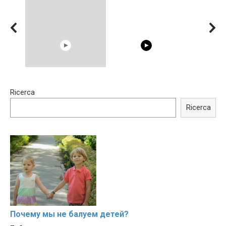
15:40
00:54
Ricerca
Trying BOLLYWOOD
Shocking illusion - Pretty
Celebrities REAL MAKEUP
celebrities turn ugly!
Ricerca
Hacks
Почему мы не балуем детей?