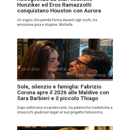
Hunziker ed Eros Ramazzotti
conquistano Houston con Aurora
Un sogno che prende forma davanti agli occhi, tra
emozione pura e stupore. Michelle
09.01.2026
CELEBRITÀ
883 просмотров
Sole, silenzio e famiglia: Fabrizio
Corona apre il 2026 alle Maldive con
Sara Barbieri e il piccolo Thiago
Dopo settimane incandescenti, tra polemiche mediatiche e
strascichi giudiziari legati al suo progetto Falsissimo,