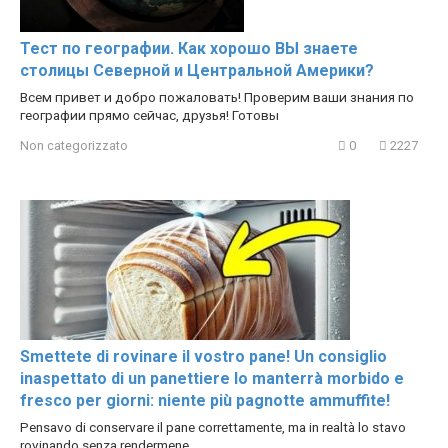
Тест по географии. Как хорошо ВЫ знаете
столицы Северной и Центральной Америки?
Всем привет и добро пожаловать! Проверим ваши знания по
географии прямо сейчас, друзья! Готовы
Non categorizzato
0
2227
Smettete di rovinare il vostro pane! Un consiglio
inaspettato di un panettiere lo manterrà morbido e
fresco per giorni: niente più pagnotte ammuffite!
Pensavo di conservare il pane correttamente, ma in realtà lo stavo
rovinando senza rendermene