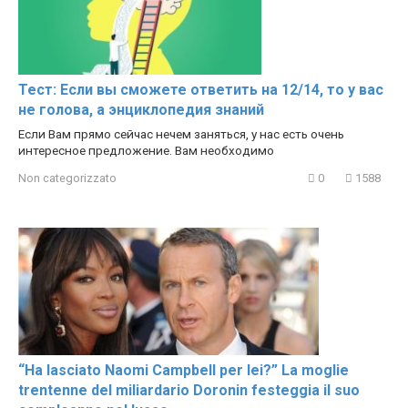
Тест: Если вы сможете ответить на 12/14, то у вас
не голова, а энциклопедия знаний
Если Вам прямо сейчас нечем заняться, у нас есть очень
интересное предложение. Вам необходимо
Non categorizzato
0
1588
“Ha lasciato Naomi Campbell per lei?” La moglie
trentenne del miliardario Doronin festeggia il suo