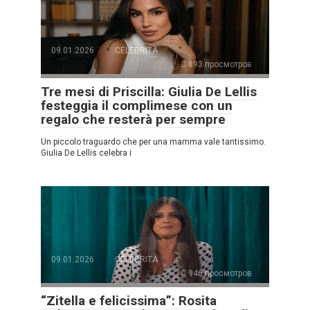
09.01.2026
CELEBRITÀ
893 просмотров
Tre mesi di Priscilla: Giulia De Lellis
festeggia il complimese con un
regalo che resterà per sempre
Un piccolo traguardo che per una mamma vale tantissimo.
Giulia De Lellis celebra i
09.01.2026
CELEBRITÀ
946 просмотров
“Zitella e felicissima”: Rosita