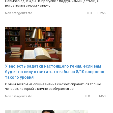
Побывав однажды на прогулке с подружками и детьми, я
встретилась лицом к лицу с
Non categorizzato
0
255
У вас есть задатки настоящего гения, если вам
будет по силу ответить хотя бы на 8/10 вопросов
такого уровня
С этим тестом на общие знания сможет справиться только
человек, который отлично разбирается во
Non categorizzato
0
1460