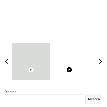
15:40
00:54
Ricerca
Trying BOLLYWOOD
Shocking illusion - Pretty
Celebrities REAL MAKEUP
celebrities turn ugly!
Ricerca
Hacks