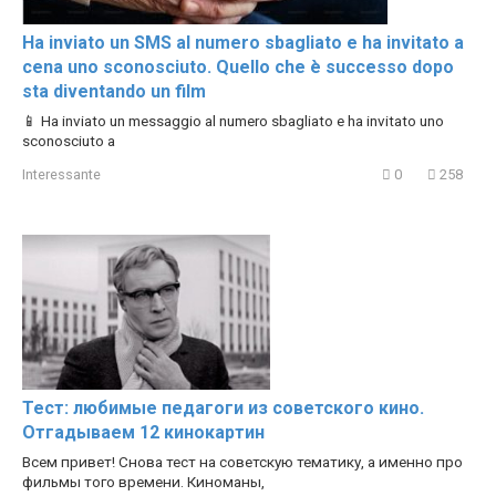
Ha inviato un SMS al numero sbagliato e ha invitato a
cena uno sconosciuto. Quello che è successo dopo
sta diventando un film
📱 Ha inviato un messaggio al numero sbagliato e ha invitato uno
sconosciuto a
Interessante
0
258
Тест: любимые педагоги из советского кино.
Отгадываем 12 кинокартин
Всем привет! Снова тест на советскую тематику, а именно про
фильмы того времени. Киноманы,