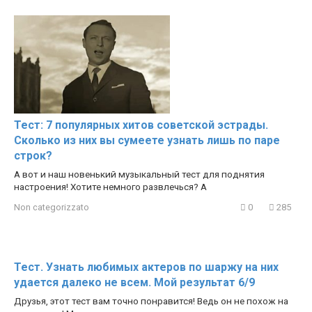
Тест: 7 популярных хитов советской эстрады.
Сколько из них вы сумеете узнать лишь по паре
строк?
А вот и наш новенький музыкальный тест для поднятия
настроения! Хотите немного развлечься? А
Non categorizzato
0
285
Тест. Узнать любимых актеров по шаржу на них
удается далеко не всем. Мой результат 6/9
Друзья, этот тест вам точно понравится! Ведь он не похож на