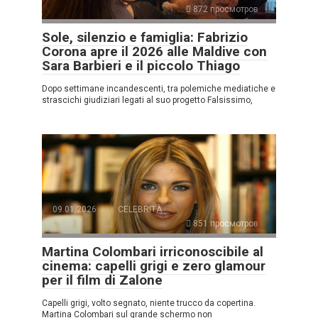
872 просмотров
Sole, silenzio e famiglia: Fabrizio
Corona apre il 2026 alle Maldive con
Sara Barbieri e il piccolo Thiago
Dopo settimane incandescenti, tra polemiche mediatiche e
strascichi giudiziari legati al suo progetto Falsissimo,
09.01.2026
CELEBRITÀ
851 просмотров
Martina Colombari irriconoscibile al
cinema: capelli grigi e zero glamour
per il film di Zalone
Capelli grigi, volto segnato, niente trucco da copertina.
Martina Colombari sul grande schermo non