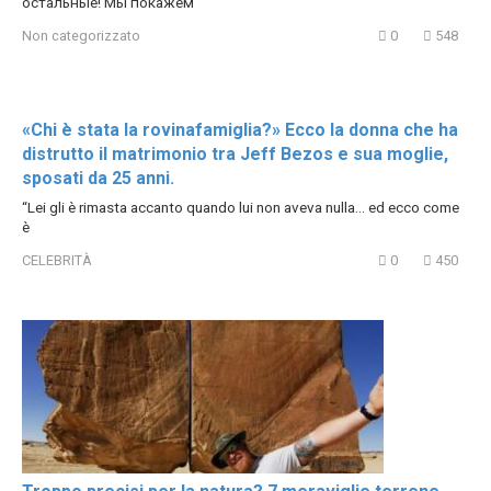
остальные! Мы покажем
Non categorizzato
0
548
«Chi è stata la rovinafamiglia?» Ecco la donna che ha
distrutto il matrimonio tra Jeff Bezos e sua moglie,
sposati da 25 anni.
“Lei gli è rimasta accanto quando lui non aveva nulla… ed ecco come
è
CELEBRITÀ
0
450