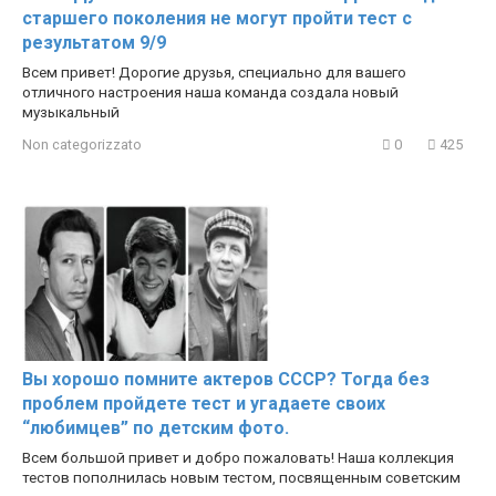
старшего поколения не могут пройти тест с
результатом 9/9
Всем привет! Дорогие друзья, специально для вашего
отличного настроения наша команда создала новый
музыкальный
Non categorizzato
0
425
Вы хорошо помните актеров СССР? Тогда без
проблем пройдете тест и угадаете своих
“любимцев” по детским фото.
Всем большой привет и добро пожаловать! Наша коллекция
тестов пополнилась новым тестом, посвященным советским