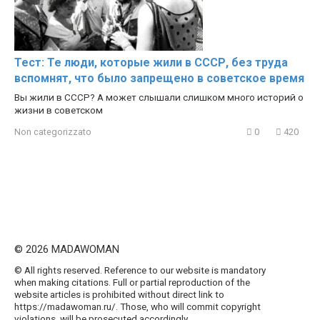
Тест: Те люди, которые жили в СССР, без труда
вспомнят, что было запрещено в советское время
Вы жили в СССР? А может слышали слишком много историй о
жизни в советском
Non categorizzato
0
420
© 2026 MADAWOMAN
© All rights reserved. Reference to our website is mandatory
when making citations. Full or partial reproduction of the
website articles is prohibited without direct link to
https://madawoman.ru/. Those, who will commit copyright
violations, will be prosecuted accordingly.