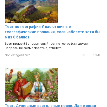
Тест по географии.У вас отличные
географические познания, если наберете хотя бы
6 из 8 баллов
Всем привет! Вот вам новый тест по географии, друзья.
Вопросы не самые простые, ответить
Non categorizzato
0
1078
Тест. Душевные застольные песни. Даже люди