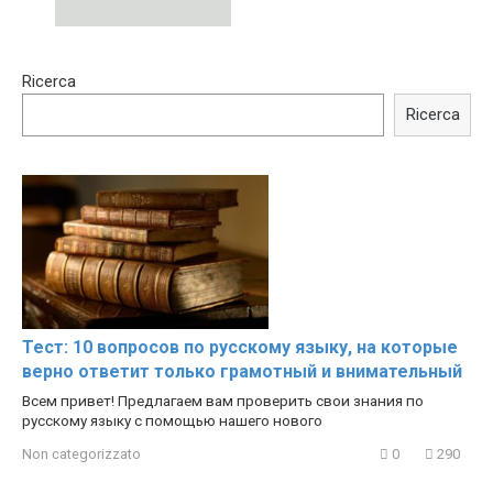
00:54
15:40
Ricerca
Shocking illusion - Pretty
Trying BOLLYWOOD
celebrities turn ugly!
Celebrities REAL MAKEUP
Ricerca
Hacks
Тест: 10 вопросов по русскому языку, на которые
верно ответит только грамотный и внимательный
Всем привет! Предлагаем вам проверить свои знания по
русскому языку с помощью нашего нового
Non categorizzato
0
290