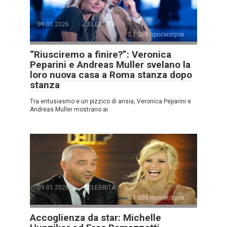
09.01.2026
CELEBRITÀ
1.269 просмотров
“Riusciremo a finire?”: Veronica
Peparini e Andreas Muller svelano la
loro nuova casa a Roma stanza dopo
stanza
Tra entusiasmo e un pizzico di ansia, Veronica Peparini e
Andreas Muller mostrano ai
09.01.2026
CELEBRITÀ
1.005 просмотров
Accoglienza da star: Michelle