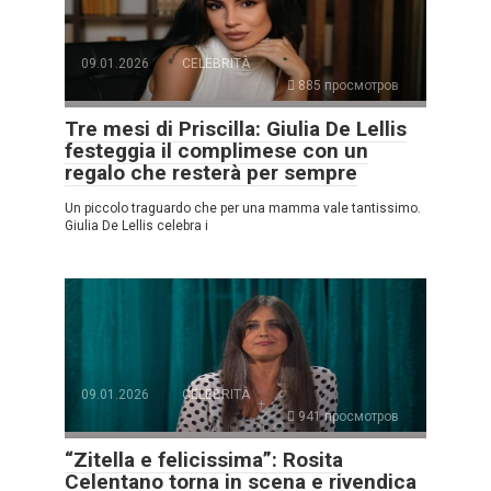
09.01.2026
CELEBRITÀ
885 просмотров
Tre mesi di Priscilla: Giulia De Lellis
festeggia il complimese con un
regalo che resterà per sempre
Un piccolo traguardo che per una mamma vale tantissimo.
Giulia De Lellis celebra i
09.01.2026
CELEBRITÀ
941 просмотров
“Zitella e felicissima”: Rosita
Celentano torna in scena e rivendica