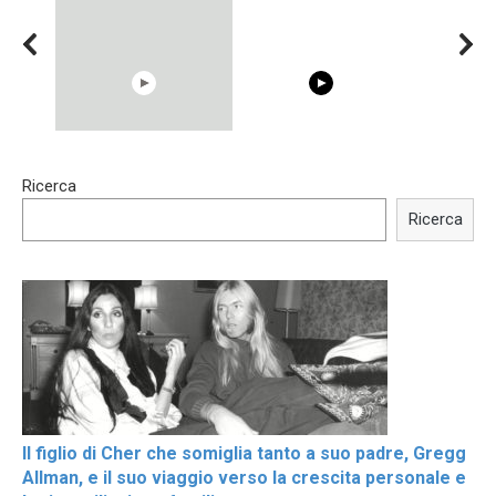
15:40
00:54
Ricerca
Trying BOLLYWOOD
Shocking illusion - Pretty
Celebrities REAL MAKEUP
celebrities turn ugly!
Ricerca
Hacks
Il figlio di Cher che somiglia tanto a suo padre, Gregg
Allman, e il suo viaggio verso la crescita personale e