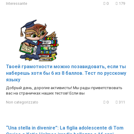
Interessante
0
179
Твоей грамотности можно позавидовать, если ты
наберешь хотя бы 6 из 8 баллов. Тест по русскому
языку
Добрый день, дорогие активисты! Мы рады приветствовать
вас на страничках наших тестов! Если вы
Non categorizzato
0
311
“Una stella in divenire”: La figlia adolescente di Tom