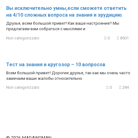
Вы исключительно умны,если сможете ответить
на 4/10 сложных вопроса на знания и эрудицию.
Друзья, всем большой привет! Как ваше настроение? Мы
предлагаем вам собраться с мыслями и
Non categorizzato
0
8501
Тест на знания и кругозор – 10 вопросов
Всем большой привет! Дорогие друзья, так как мы очень часто
замечаем ваши жалобы относительно
Non categorizzato
0
284