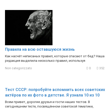
Правила на всю оставшуюся жизнь
Как насчёт неписаных правил, которые спасают от бед? Наша
редакция выделила несколько правил, используя
Non categorizzato
0
352
Тест СССР: попробуйте вспомнить всех советских
актёров по их фото в детстве. Я узнала 10 из 10
Всем привет, дорогие друзья и гости наших тестов. В
сегодняшнем тесте, посвящённом советской тематике,