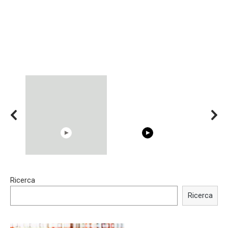
15:40
00:54
Ricerca
Trying BOLLYWOOD
Shocking illusion - Pretty
Celebrities REAL MAKEUP
celebrities turn ugly!
Ricerca
Hacks