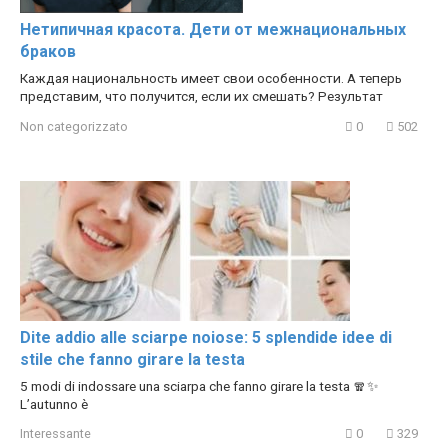
Нетипичная красота. Дети от межнациональных
браков
Каждая национальность имеет свои особенности. А теперь
представим, что получится, если их смешать? Результат
Non categorizzato
0
502
Dite addio alle sciarpe noiose: 5 splendide idee di
stile che fanno girare la testa
5 modi di indossare una sciarpa che fanno girare la testa 🧣✨
L’autunno è
Interessante
0
329