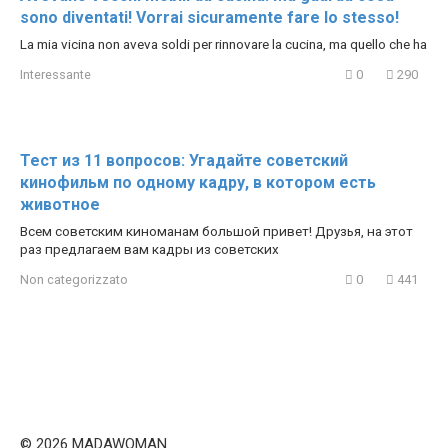
sono diventati! Vorrai sicuramente fare lo stesso!
La mia vicina non aveva soldi per rinnovare la cucina, ma quello che ha
Interessante
0
290
Тест из 11 вопросов: Угадайте советский
кинофильм по одному кадру, в котором есть
животное
Всем советским киноманам большой привет! Друзья, на этот
раз предлагаем вам кадры из советских
Non categorizzato
0
441
© 2026 MADAWOMAN