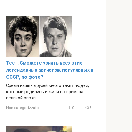
Тест: Сможете узнать всех этих
легендарных артистов, популярных в
СССР, по фото?
Среди наших друзей много таких людей,
которые родились и жили во времена
великой эпохи
Non categorizzato
0
435