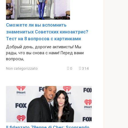
Сможете ли вы вспомнить
знаменитых Советских киноактрис?
Тест на 8 вопросов с картинками
Добрый день, дорогие активисты! Мы
рады, что вы снова с нами! Перед вами
вопросы,
Non categorizzato
0
314
Il fidanzato 78enne di Cher: Scoprendo