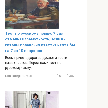
Тест по русскому языку. У вас
отменная грамотность, если вы
готовы правильно ответить хотя бы
на 7 из 10 вопросов
Всем привет, дорогие друзья и гости
наших тестов. Перед вами тест по
русскому языку,
Non categorizzato
0
353