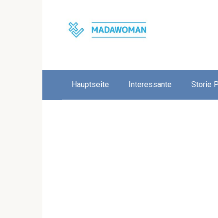
Skip
to
content
Hauptseite
Interessante
Storie 