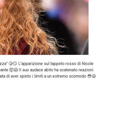
ezza” 🥲😏 L’apparizione sul tappeto rosso di Nicole
cante 🤯😱 Il suo audace abito ha scatenato reazioni
usata di aver spinto i limiti a un estremo scomodo 😳😦