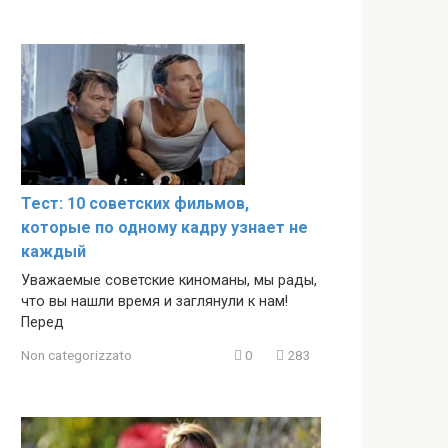
Тест: 10 советских фильмов,
которые по одному кадру узнает не
каждый
Уважаемые советские киноманы, мы рады,
что вы нашли время и заглянули к нам!
Перед
Non categorizzato
0
283