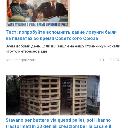
Тест: попробуйте вспомнить какие лозунги были
на плакатах во время Советского Союза
Всем добрый день. Если вы зашли на нашу страничку и искали
что-то интересное, мы
Non categorizzato
0
387
Stavano per buttare via questi pallet, poi li hanno
trasformati in 33 geniali creazioni per la casa e il