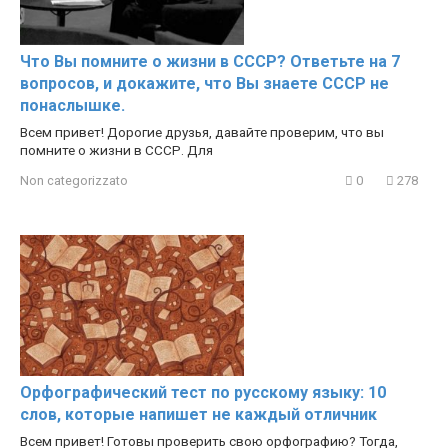
Что Вы помните о жизни в СССР? Ответьте на 7
вопросов, и докажите, что Вы знаете СССР не
понаслышке.
Всем привет! Дорогие друзья, давайте проверим, что вы
помните о жизни в СССР. Для
Non categorizzato
0
278
Орфографический тест по русскому языку: 10
слов, которые напишет не каждый отличник
Всем привет! Готовы проверить свою орфографию? Тогда,