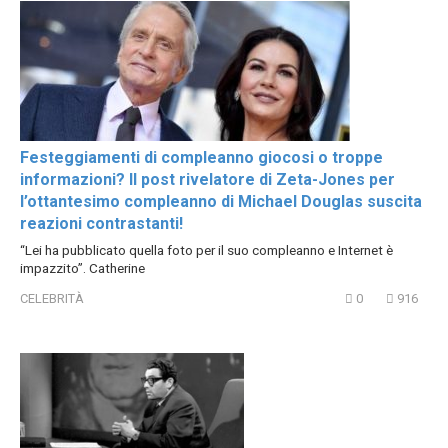
Festeggiamenti di compleanno giocosi o troppe
informazioni? Il post rivelatore di Zeta-Jones per
l’ottantesimo compleanno di Michael Douglas suscita
reazioni contrastanti!
“Lei ha pubblicato quella foto per il suo compleanno e Internet è
impazzito”. Catherine
CELEBRITÀ
0
916