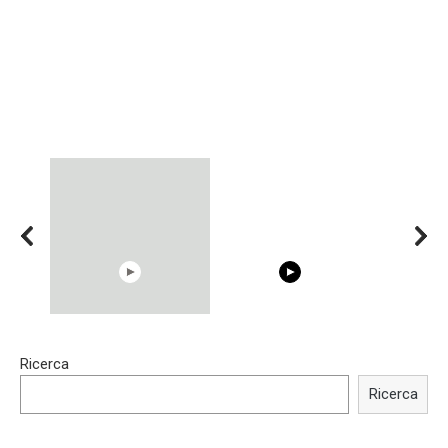
15:40
00:54
Ricerca
Trying BOLLYWOOD
Shocking illusion - Pretty
Celebrities REAL MAKEUP
celebrities turn ugly!
Ricerca
Hacks