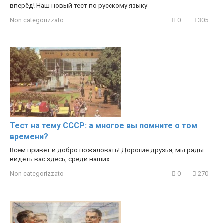
вперёд! Наш новый тест по русскому языку
Non categorizzato
0
305
Тест на тему СССР: а многое вы помните о том
времени?
Всем привет и добро пожаловать! Дорогие друзья, мы рады
видеть вас здесь, среди наших
Non categorizzato
0
270