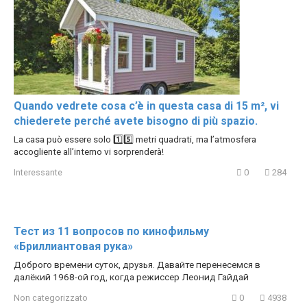
Quando vedrete cosa c’è in questa casa di 15 m², vi
chiederete perché avete bisogno di più spazio.
La casa può essere solo 1️⃣5️⃣ metri quadrati, ma l’atmosfera
accogliente all’interno vi sorprenderà!
Interessante
0
284
Тест из 11 вопросов по кинофильму
«Бриллиантовая рука»
Доброго времени суток, друзья. Давайте перенесемся в
далёкий 1968-ой год, когда режиссер Леонид Гайдай
Non categorizzato
0
4938