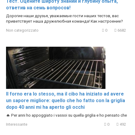
Тест. Оцените широту знаний и глубину опыта,
ответив на семь вопросов!
Дорогие наши друзья, уважаемые гости наших тестов, вас
приветствует наша дружелюбная команда! Как настроение?
Non categorizzato
0
6682
Il forno era lo stesso, ma il cibo ha iniziato ad avere
un sapore migliore: quello che ho fatto con la griglia
dopo 40 anni mi ha aperto gli occhi
🔥 Per anni ho appoggiato i vassoi su quella griglia e ho pensato che
Interessante
0
492