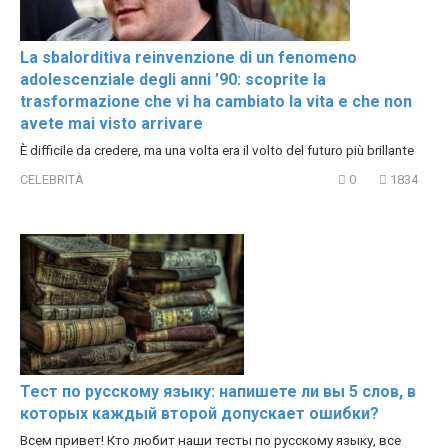
La sbalorditiva reinvenzione di un fenomeno
adolescenziale degli anni ’90: scoprite la
trasformazione che vi ha cambiato la vita e che non
avete mai visto arrivare
È difficile da credere, ma una volta era il volto del futuro più brillante
CELEBRITÀ
0
1834
Тест по русскому языку: напишете ли вы 5 слов, в
которых каждый второй допускает ошибки?
Всем привет! Кто любит наши тесты по русскому языку, все