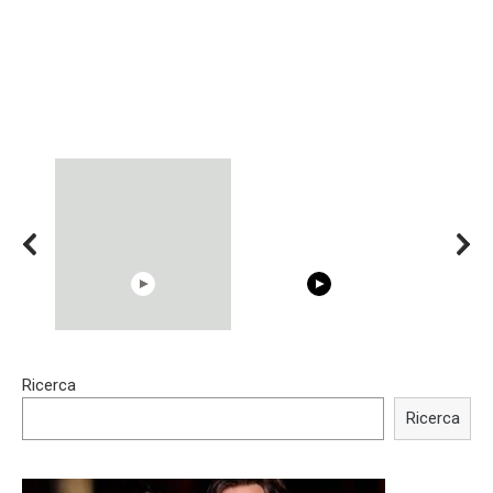
15:40
00:54
Ricerca
Trying BOLLYWOOD
Shocking illusion - Pretty
Celebrities REAL MAKEUP
celebrities turn ugly!
Ricerca
Hacks