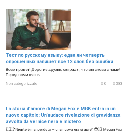
Тест по русскому языку: едва ли четверть
опрошенных напишет все 12 слов без ошибки
Всем привет! Дорогие друзья, мы рады, что вы снова с нами!
Перед вами очень
Non categorizzato
0
383
La storia d’amore di Megan Fox e MGK entra in un
nuovo capitolo: Un’audace rivelazione di gravidanza
avvolta da vernice nera e mistero
💥💥“Niente è mai perduto – una nuova era si apre” 😍💥 Megan Fox