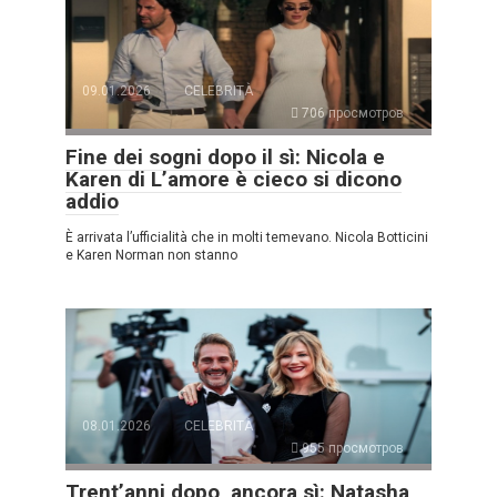
09.01.2026
CELEBRITÀ
706 просмотров
Fine dei sogni dopo il sì: Nicola e
Karen di L’amore è cieco si dicono
addio
È arrivata l’ufficialità che in molti temevano. Nicola Botticini
e Karen Norman non stanno
08.01.2026
CELEBRITÀ
955 просмотров
Trent’anni dopo, ancora sì: Natasha