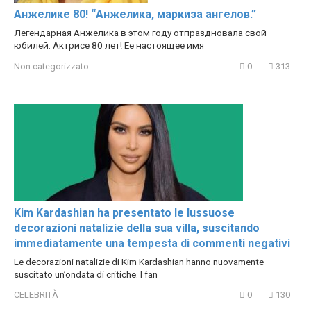
Анжелике 80! “Анжелика, маркиза ангелов.”
Легендарная Анжелика в этом году отпраздновала свой
юбилей. Актрисе 80 лет! Ее настоящее имя
Non categorizzato
0
313
Kim Kardashian ha presentato le lussuose
decorazioni natalizie della sua villa, suscitando
immediatamente una tempesta di commenti negativi
Le decorazioni natalizie di Kim Kardashian hanno nuovamente
suscitato un’ondata di critiche. I fan
CELEBRITÀ
0
130