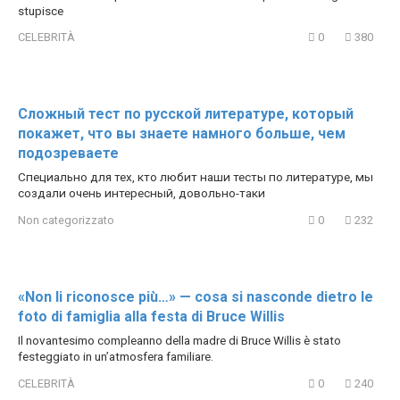
stupisce
CELEBRITÀ
0
380
Сложный тест по русской литературе, который
покажет, что вы знаете намного больше, чем
подозреваете
Специально для тех, кто любит наши тесты по литературе, мы
создали очень интересный, довольно-таки
Non categorizzato
0
232
«Non li riconosce più…» — cosa si nasconde dietro le
foto di famiglia alla festa di Bruce Willis
Il novantesimo compleanno della madre di Bruce Willis è stato
festeggiato in un’atmosfera familiare.
CELEBRITÀ
0
240