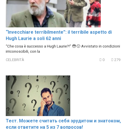
“Invecchiare terribilmente”: il terribile aspetto di
Hugh Laurie a soli 62 anni
“Che cosa è successo a Hugh Laurie?!” 😳🤢 Avvistato in condizioni
irriconoscibili, con la
CELEBRITÀ
0
279
Тест. Можете считать себя эрудитом и знатоком,
если ответите на 5 из 7 вопросов!