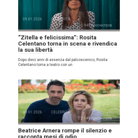
09.01.2026
CELEBRITÀ
945 просмотров
“Zitella e felicissima”: Rosita
Celentano torna in scena e rivendica
la sua libertà
Dopo dieci anni di assenza dal palcoscenico, Rosita
Celentano torna a teatro con un
09.01.2026
CELEBRITÀ
2.149 просмотров
Beatrice Arnera rompe il silenzio e
racconta mesi di odio