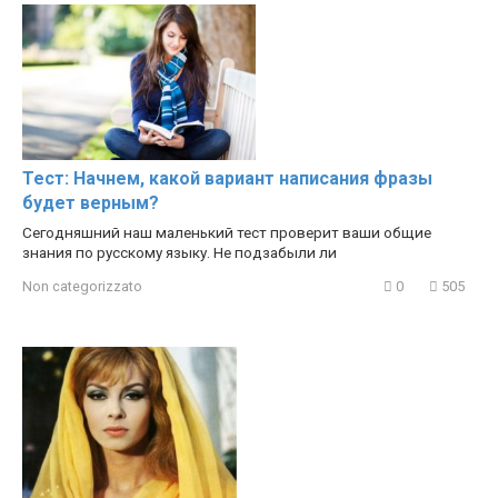
Тест: Начнем, какой вариант написания фразы
будет верным?
Сегодняшний наш маленький тест проверит ваши общие
знания по русскому языку. Не подзабыли ли
Non categorizzato
0
505