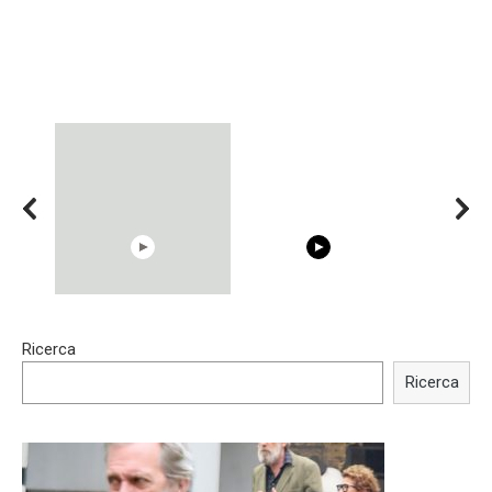
15:40
00:54
Ricerca
Trying BOLLYWOOD
Shocking illusion - Pretty
Celebrities REAL MAKEUP
celebrities turn ugly!
Ricerca
Hacks