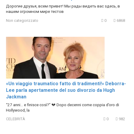
Дорогие друзья, всем привет! Мы рады видеть вас здесь, в
нашем огромном мире тестов
Non categorizzato
0
6868
«Un viaggio traumatico fatto di tradimenti!» Deborra-
Lee parla apertamente del suo divorzio da Hugh
Jackman
“27 anni… e finisce così?” 💔 Dopo decenni come coppia d’oro di
Hollywood, la
CELEBRITÀ
0
982