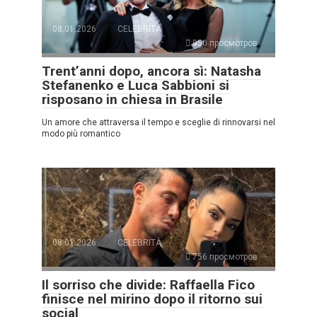
08.01.2026
CELEBRITÀ
950 просмотров
Trent’anni dopo, ancora sì: Natasha
Stefanenko e Luca Sabbioni si
risposano in chiesa in Brasile
Un amore che attraversa il tempo e sceglie di rinnovarsi nel
modo più romantico
08.01.2026
CELEBRITÀ
756 просмотров
Il sorriso che divide: Raffaella Fico
finisce nel mirino dopo il ritorno sui
social