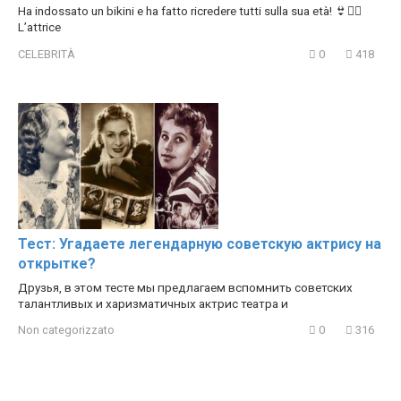
Ha indossato un bikini e ha fatto ricredere tutti sulla sua età! 👙❤️‍🔥
L’attrice
CELEBRITÀ
0
418
Тест: Угадаете легендарную советскую актрису на
открытке?
Друзья, в этом тесте мы предлагаем вспомнить советских
талантливых и харизматичных актрис театра и
Non categorizzato
0
316