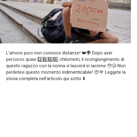
L’amore puro non conosce distanze! ❤️🌍 Dopo aver
percorso quasi 3️⃣0️⃣0️⃣0️⃣ chilometri, il ricongiungimento di
questo ragazzo con la nonna vi lascerà in lacrime 🥹🥲 Non
perdetevi questo momento indimenticabile! 😍🌹 Leggete la
storia completa nell’articolo qui sotto ⬇️