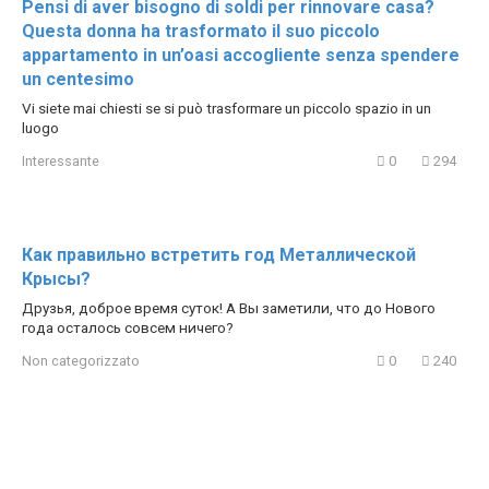
Pensi di aver bisogno di soldi per rinnovare casa?
Questa donna ha trasformato il suo piccolo
appartamento in un’oasi accogliente senza spendere
un centesimo
Vi siete mai chiesti se si può trasformare un piccolo spazio in un
luogo
Interessante
0
294
Как правильно встретить год Металлической
Крысы?
Друзья, доброе время суток! А Вы заметили, что до Нового
года осталось совсем ничего?
Non categorizzato
0
240