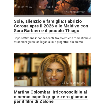
09.01.2026
CELEBRITÀ
874 просмотров
Sole, silenzio e famiglia: Fabrizio
Corona apre il 2026 alle Maldive con
Sara Barbieri e il piccolo Thiago
Dopo settimane incandescenti, tra polemiche mediatiche e
strascichi giudiziari legati al suo progetto Falsissimo,
09.01.2026
CELEBRITÀ
852 просмотров
Martina Colombari irriconoscibile al
cinema: capelli grigi e zero glamour
per il film di Zalone