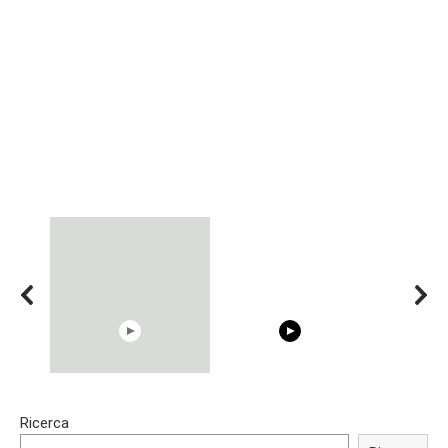
15:40
00:54
Ricerca
Trying BOLLYWOOD
Shocking illusion - Pretty