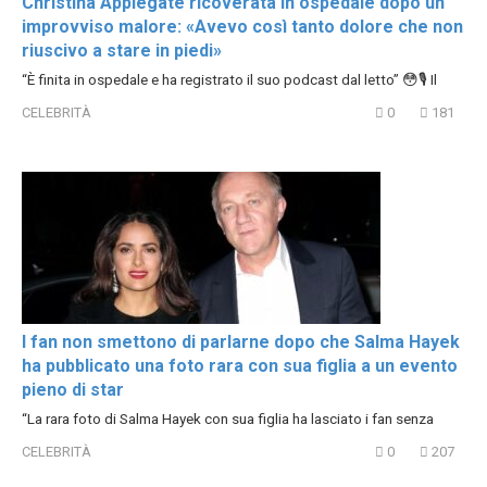
Christina Applegate ricoverata in ospedale dopo un
improvviso malore: «Avevo così tanto dolore che non
riuscivo a stare in piedi»
“È finita in ospedale e ha registrato il suo podcast dal letto” 😳🎙️ Il
CELEBRITÀ
0
181
I fan non smettono di parlarne dopo che Salma Hayek
ha pubblicato una foto rara con sua figlia a un evento
pieno di star
“La rara foto di Salma Hayek con sua figlia ha lasciato i fan senza
CELEBRITÀ
0
207