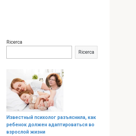
Ricerca
Ricerca
Известный психолог разъяснила, как
ребенок должен адаптироваться во
взрослой жизни