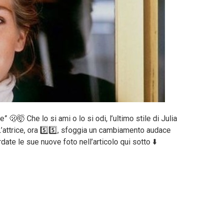
” 🫢🤯 Che lo si ami o lo si odi, l’ultimo stile di Julia
’attrice, ora 5️⃣5️⃣, sfoggia un cambiamento audace
ate le sue nuove foto nell’articolo qui sotto ⬇️