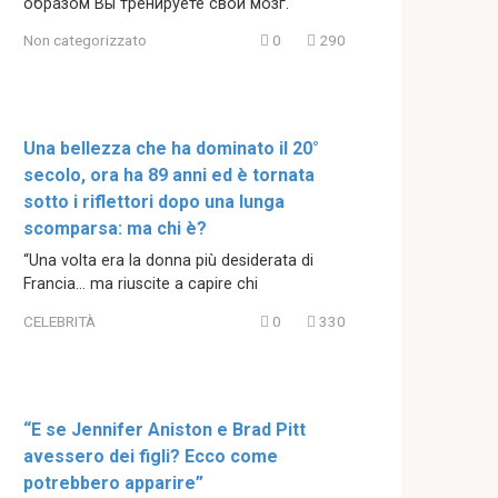
образом Вы тренируете свой мозг.
Non categorizzato
0
290
Una bellezza che ha dominato il 20°
secolo, ora ha 89 anni ed è tornata
sotto i riflettori dopo una lunga
scomparsa: ma chi è?
“Una volta era la donna più desiderata di
Francia… ma riuscite a capire chi
CELEBRITÀ
0
330
“E se Jennifer Aniston e Brad Pitt
avessero dei figli? Ecco come
potrebbero apparire”