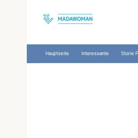
Skip
to
content
Hauptseite
Interessante
Storie 