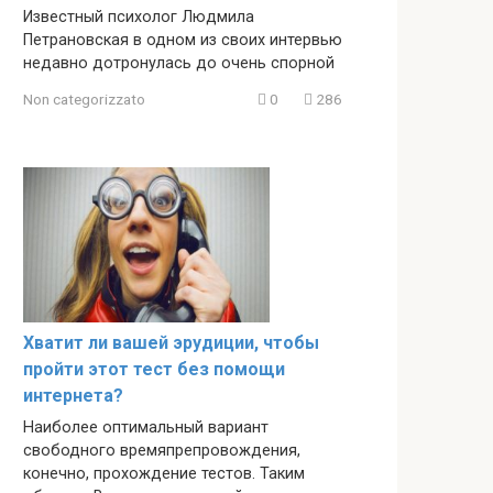
Известный психолог Людмила
Петрановская в одном из своих интервью
недавно дотронулась до очень спорной
Non categorizzato
0
286
Хватит ли вашей эрудиции, чтобы
пройти этот тест без помощи
интернета?
Наиболее оптимальный вариант
свободного времяпрепровождения,
конечно, прохождение тестов. Таким